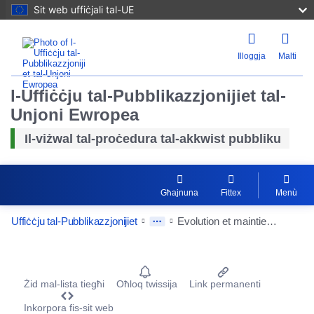
Sit web uffiċjali tal-UE
Illoggja
Malti
l-Uffiċċju tal-Pubblikazzjonijiet tal-
Unjoni Ewropea
Il-viżwal tal-proċedura tal-akkwist pubbliku
Għajnuna
Fittex
Menù
Uffiċċju tal-Pubblikazzjonijiet
Evolution et maintien en condition opérationnelle du système de vidéoprotection
Procurement Detail Actions Portlet
Żid mal-lista tiegħi
Oħloq twissija
Link permanenti
Inkorpora fis-sit web