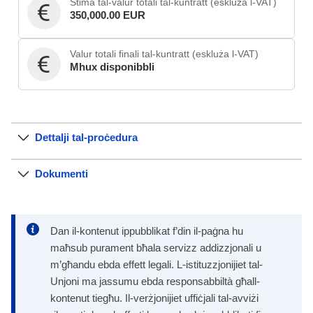
Stima tal-valur totali tal-kuntratt (eskluża l-VAT)
350,000.00 EUR
Valur totali finali tal-kuntratt (eskluża l-VAT)
Mhux disponibbli
Dettalji tal-proċedura
Dokumenti
Dan il-kontenut ippubblikat f’din il-paġna hu
maħsub purament bħala servizz addizzjonali u
m’għandu ebda effett legali. L-istituzzjonijiet tal-
Unjoni ma jassumu ebda responsabbiltà għall-
kontenut tiegħu. Il-verżjonijiet uffiċjali tal-avviżi