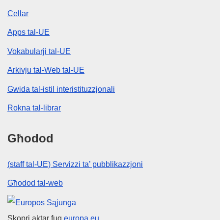
Cellar
Apps tal-UE
Vokabularji tal-UE
Arkivju tal-Web tal-UE
Gwida tal-istil interistituzzjonali
Rokna tal-librar
Għodod
(staff tal-UE) Servizzi ta’ pubblikazzjoni
Għodod tal-web
Unjoni Ewropea
Skopri aktar fuq
europa.eu