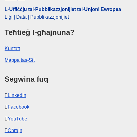
L-Uffiċċju tal-Pubblikazzjonijiet tal-Unjoni Ewropea
Liġi | Data | Pubblikazzjonijiet
Teħtieġ l-għajnuna?
Kuntatt
Mappa tas-Sit
Segwina fuq
LinkedIn
Facebook
YouTube
Oħrajn