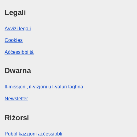
Legali
Avviżi legali
Cookies
Aċċessibbiltà
Dwarna
Il-missjoni, il-viżjoni u l-valuri tagħna
Newsletter
Riżorsi
Pubblikazzjoni aċċessibbli