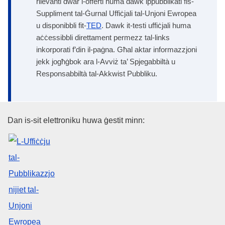
rilevanti dwar l-offerti huma dawk ippubblikati fis-
Suppliment tal-Ġurnal Uffiċjali tal-Unjoni Ewropea
u disponibbli fit-
TED
. Dawk it-testi uffiċjali huma
aċċessibbli direttament permezz tal-links
inkorporati f’din il-paġna. Għal aktar informazzjoni
jekk jogħġbok ara l-Avviż ta’ Spjegabbiltà u
Responsabbiltà tal-Akkwist Pubbliku.
L-Uffiċċju tal-Pubblikazzjonijiet
Dan is-sit elettroniku huwa ġestit minn: