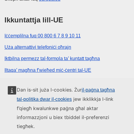
Ikkuntattja lill-UE
Iċċemplilna fuq 00 800 6 7 8 9 10 11
Uża alternattivi telefoniċi oħrajn
Iktbilna permezz tal-formola ta’ kuntatt tagħna
Iltaqa’ magħna f’wieħed miċ-ċentri tal-UE
Media soċjali
Dan is-sit juża l-cookies. Żur
il-paġna tagħna
jew ikklikkja l-link
tal-politika dwar il-cookies
Fittex mezzi tal-media soċjali tal-UE
f’qiegħ kwalunkwe paġna għal aktar
informazzjoni u biex tbiddel il-preferenzi
L-istituzzjonijiet u l-korpi tal-UE
tiegħek.