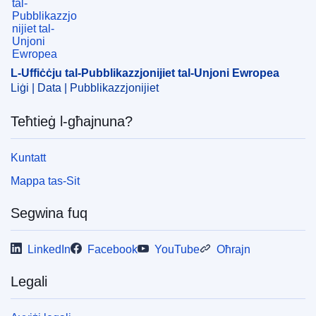
L-Uffiċċju tal-Pubblikazzjonijiet tal-Unjoni Ewropea
Liġi | Data | Pubblikazzjonijiet
Teħtieġ l-għajnuna?
Kuntatt
Mappa tas-Sit
Segwina fuq
LinkedIn
Facebook
YouTube
Oħrajn
Legali