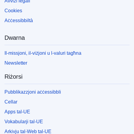
Avviżi legali
Cookies
Aċċessibbiltà
Dwarna
Il-missjoni, il-viżjoni u l-valuri tagħna
Newsletter
Riżorsi
Pubblikazzjoni aċċessibbli
Cellar
Apps tal-UE
Vokabularji tal-UE
Arkivju tal-Web tal-UE