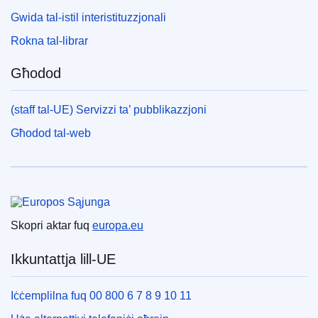
Gwida tal-istil interistituzzjonali
Rokna tal-librar
Għodod
(staff tal-UE) Servizzi ta’ pubblikazzjoni
Għodod tal-web
Unjoni Ewropea
Skopri aktar fuq
europa.eu
Ikkuntattja lill-UE
Iċċemplilna fuq 00 800 6 7 8 9 10 11