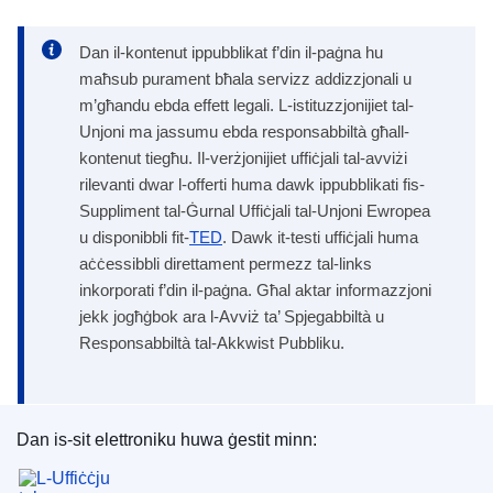
Dan il-kontenut ippubblikat f’din il-paġna hu
maħsub purament bħala servizz addizzjonali u
m’għandu ebda effett legali. L-istituzzjonijiet tal-
Unjoni ma jassumu ebda responsabbiltà għall-
kontenut tiegħu. Il-verżjonijiet uffiċjali tal-avviżi
rilevanti dwar l-offerti huma dawk ippubblikati fis-
Suppliment tal-Ġurnal Uffiċjali tal-Unjoni Ewropea
u disponibbli fit-
TED
. Dawk it-testi uffiċjali huma
aċċessibbli direttament permezz tal-links
inkorporati f’din il-paġna. Għal aktar informazzjoni
jekk jogħġbok ara l-Avviż ta’ Spjegabbiltà u
Responsabbiltà tal-Akkwist Pubbliku.
Dan is-sit elettroniku huwa ġestit minn:
L-Uffiċċju tal-Pubblikazzjonijiet tal-Unjoni Ewrope