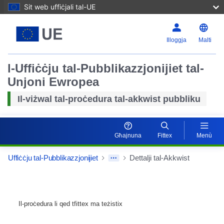
Sit web uffiċjali tal-UE
Illoggja
Malti
l-Uffiċċju tal-Pubblikazzjonijiet tal-
Unjoni Ewropea
Il-viżwal tal-proċedura tal-akkwist pubbliku
Għajnuna
Fittex
Menù
Uffiċċju tal-Pubblikazzjonijiet
Dettalji tal-Akkwist
Il-proċedura li qed tfittex ma teżistix