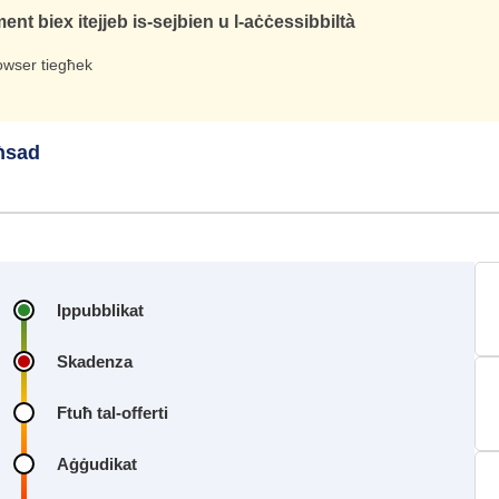
nt biex itejjeb is-sejbien u l-aċċessibbiltà
rowser tiegħek
 ħsad
Ippubblikat
Skadenza
Ftuħ tal-offerti
Aġġudikat