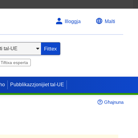
Illoggja
Malti
Fittex
Tiftixa esperta
ho
Pubblikazzjonijiet tal-UE
Għajnuna