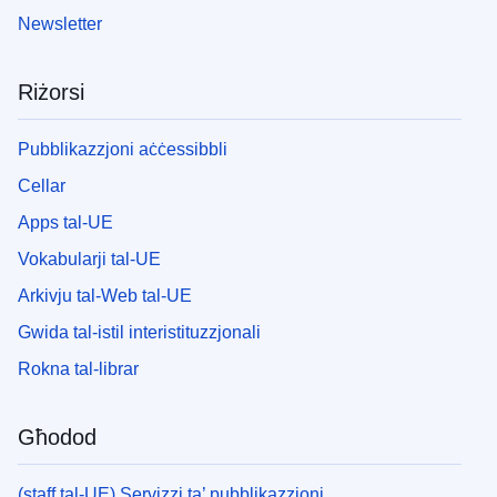
Newsletter
Riżorsi
Pubblikazzjoni aċċessibbli
Cellar
Apps tal-UE
Vokabularji tal-UE
Arkivju tal-Web tal-UE
Gwida tal-istil interistituzzjonali
Rokna tal-librar
Għodod
(staff tal-UE) Servizzi ta’ pubblikazzjoni