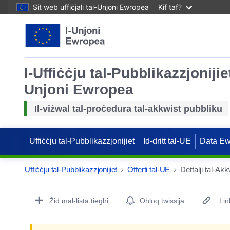
Sit web uffiċjali tal-Unjoni Ewropea
Kif taf?
l-Uffiċċju tal-Pubblikazzjonijiet
Unjoni Ewropea
Il-viżwal tal-proċedura tal-akkwist pubbliku
Uffiċċju tal-Pubblikazzjonijiet
Id-dritt tal-UE
Data E
Uffiċċju tal-Pubblikazzjonijiet
Offerti tal-UE
Dettalji tal-Akk
Procurement Detail Actions Portlet
Żid mal-lista tiegħi
Oħloq twissija
Lin