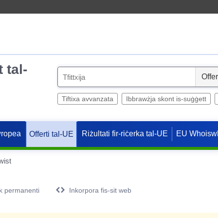
 tal-
S
e
l
Tiftixa avvanzata
Ibbrawżja skont is-suġġett
e
c
wropea
Riżultati fir-riċerka tal-UE
EU Whoisw
Offerti tal-UE
t
wist
k permanenti
Inkorpora fis-sit web