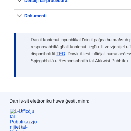
Dettalji tal-proċedura
Dokumenti
Dan il-kontenut ippubblikat f’din il-paġna hu maħsub 
responsabbiltà għall-kontenut tiegħu. Il-verżjonijiet uf
disponibbli fit-
TED
. Dawk it-testi uffiċjali huma aċċes
Spjegabbiltà u Responsabbiltà tal-Akkwist Pubbliku.
Dan is-sit elettroniku huwa ġestit minn:
L-Uffiċċju tal-Pubblikazzjonijiet tal-Unjoni Ewro