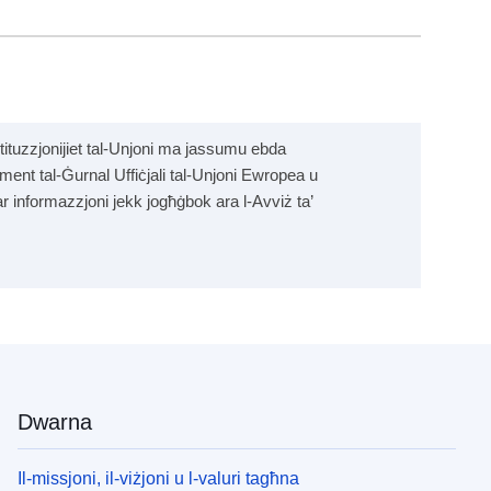
tituzzjonijiet tal-Unjoni ma jassumu ebda
pliment tal-Ġurnal Uffiċjali tal-Unjoni Ewropea u
tar informazzjoni jekk jogħġbok ara l-Avviż ta’
Dwarna
Il-missjoni, il-viżjoni u l-valuri tagħna