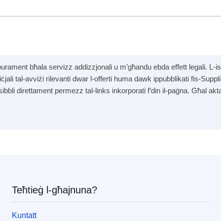
purament bħala servizz addizzjonali u m’għandu ebda effett legali. L-is
fiċjali tal-avviżi rilevanti dwar l-offerti huma dawk ippubblikati fis-Sup
sibbli direttament permezz tal-links inkorporati f’din il-paġna. Għal ak
pea
Teħtieġ l-għajnuna?
Kuntatt