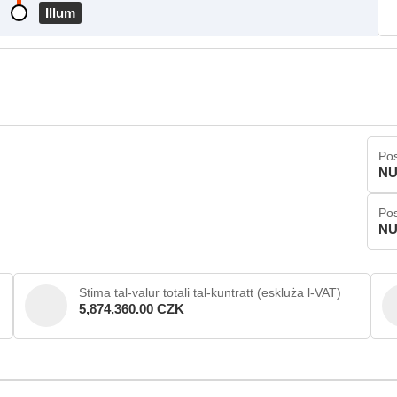
Illum
Pos
NU
Pos
NU
Stima tal-valur totali tal-kuntratt (eskluża l-VAT)
5,874,360.00 CZK