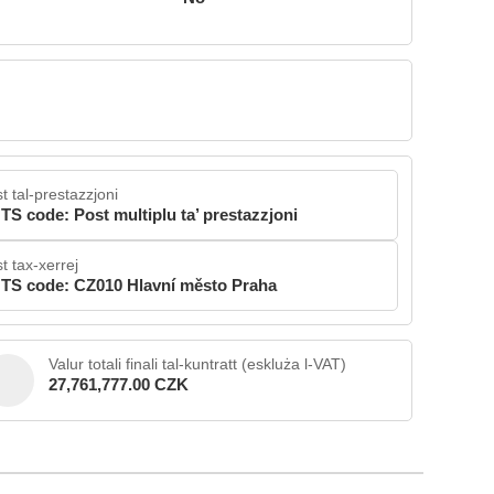
t tal-prestazzjoni
TS code: Post multiplu ta’ prestazzjoni
t tax-xerrej
TS code: CZ010 Hlavní město Praha
Valur totali finali tal-kuntratt (eskluża l-VAT)
27,761,777.00 CZK