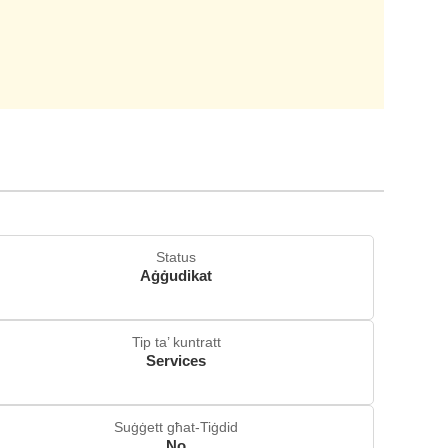
Status
Aġġudikat
Tip ta’ kuntratt
Services
Suġġett għat-Tiġdid
No