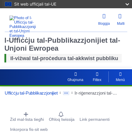
Sit web uffiċjali tal-UE
Illoggja
Malti
l-Uffiċċju tal-Pubblikazzjonijiet tal-
Unjoni Ewropea
Il-viżwal tal-proċedura tal-akkwist pubbliku
Għajnuna
Fittex
Menù
Irrisettj
Uffiċċju tal-Pubblikazzjonijiet
Ir-riġenerazzjoni tal-bojler b’sodda fluwidizzata LUVAz 150-340/2 BL CFB1300 f’TAURON Wytwarzanie Spółka Akcyjna – Fergħa tal-Impjant tal-Enerġija ta’ Łagisza f’Będzin.
Kabbar
Procurement Detail Actions Portlet
Ċekken
Żid mal-lista tiegħi
Oħloq twissija
Link permanenti
Inkorpora fis-sit web