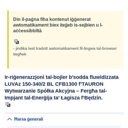
Din il-paġna fiha kontenut iġġenerat
awtomatikament biex itejjeb is-sejbien u l-
aċċessibbiltà
- jindika test tradott awtomatikament fil-lingwa tal-browser
tiegħek
Ir-riġenerazzjoni tal-bojler b’sodda fluwidizzata
LUVAz 150-340/2 BL CFB1300 f’TAURON
Wytwarzanie Spółka Akcyjna – Fergħa tal-
Impjant tal-Enerġija ta’ Łagisza f’Będzin.
Ħarsa ġenerali