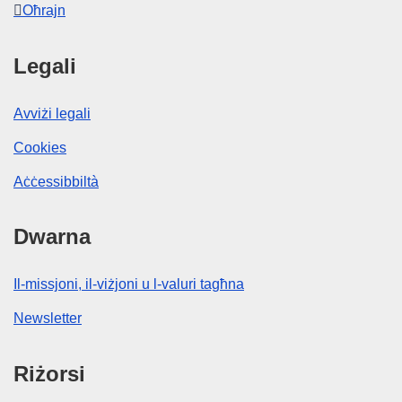
Oħrajn
Legali
Avviżi legali
Cookies
Aċċessibbiltà
Dwarna
Il-missjoni, il-viżjoni u l-valuri tagħna
Newsletter
Riżorsi