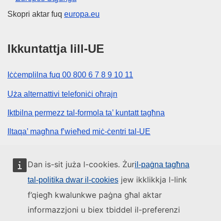
Skopri aktar fuq
europa.eu
Ikkuntattja lill-UE
Iċċemplilna fuq 00 800 6 7 8 9 10 11
Uża alternattivi telefoniċi oħrajn
Iktbilna permezz tal-formola ta’ kuntatt tagħna
Iltaqa’ magħna f’wieħed miċ-ċentri tal-UE
Media soċjali
Dan is-sit juża l-cookies. Żur
il-paġna tagħna
jew ikklikkja l-link
tal-politika dwar il-cookies
Fittex mezzi tal-media soċjali tal-UE
f’qiegħ kwalunkwe paġna għal aktar
informazzjoni u biex tbiddel il-preferenzi
L-istituzzjonijiet u l-korpi tal-UE