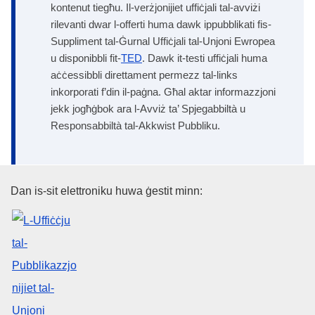
kontenut tiegħu. Il-verżjonijiet uffiċjali tal-avviżi
rilevanti dwar l-offerti huma dawk ippubblikati fis-
Suppliment tal-Ġurnal Uffiċjali tal-Unjoni Ewropea
u disponibbli fit-
TED
. Dawk it-testi uffiċjali huma
aċċessibbli direttament permezz tal-links
inkorporati f’din il-paġna. Għal aktar informazzjoni
jekk jogħġbok ara l-Avviż ta’ Spjegabbiltà u
Responsabbiltà tal-Akkwist Pubbliku.
L-Uffiċċju tal-Pubblikazzjonijiet
Dan is-sit elettroniku huwa ġestit minn: