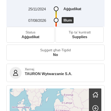
Aġġudikat
25/11/2024
Illum
07/08/2026
Status
Tip ta’ kuntratt
Aġġudikat
Supplies
Suġġett għat-Tiġdid
No
Xerrej
TAURON Wytwarzanie S.A.
Skip map