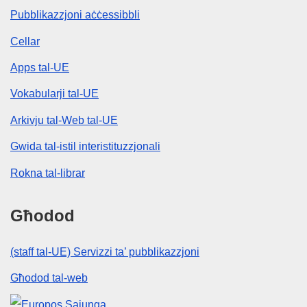
Pubblikazzjoni aċċessibbli
Cellar
Apps tal-UE
Vokabularji tal-UE
Arkivju tal-Web tal-UE
Gwida tal-istil interistituzzjonali
Rokna tal-librar
Għodod
(staff tal-UE) Servizzi ta’ pubblikazzjoni
Għodod tal-web
Unjoni Ewropea