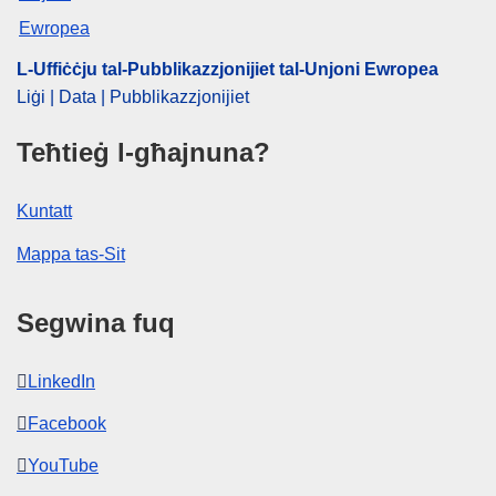
L-Uffiċċju tal-Pubblikazzjonijiet tal-Unjoni Ewropea
Liġi | Data | Pubblikazzjonijiet
Teħtieġ l-għajnuna?
Kuntatt
Mappa tas-Sit
Segwina fuq
LinkedIn
Facebook
YouTube