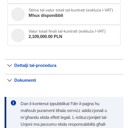
Stima tal-valur totali tal-kuntratt (eskluża l-VAT)
Mhux disponibbli
Valur totali finali tal-kuntratt (eskluża l-VAT)
2,109,000.00 PLN
Dettalji tal-proċedura
Dokumenti
Dan il-kontenut ippubblikat f’din il-paġna hu
maħsub purament bħala servizz addizzjonali u
m’għandu ebda effett legali. L-istituzzjonijiet tal-
Unjoni ma jassumu ebda responsabbiltà għall-