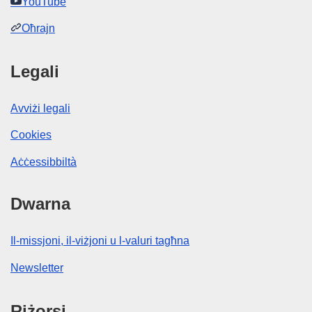
YouTube
Oħrajn
Legali
Avviżi legali
Cookies
Aċċessibbiltà
Dwarna
Il-missjoni, il-viżjoni u l-valuri tagħna
Newsletter
Riżorsi