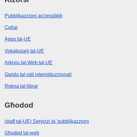
Pubblikazzjoni aċċessibbli
Cellar
Apps tal-UE
Vokabularji tal-UE
Arkivju tal-Web tal-UE
Gwida tal-istil interistituzzjonali
Rokna tal-librar
Għodod
(staff tal-UE) Servizzi ta’ pubblikazzjoni
Għodod tal-web