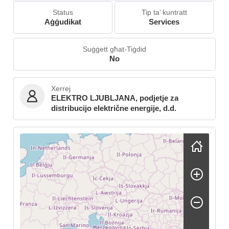
Status
Tip ta’ kuntratt
Aġġudikat
Services
Suġġett għat-Tiġdid
No
Xerrej
ELEKTRO LJUBLJANA, podjetje za
distribucijo električne energije, d.d.
Skip map