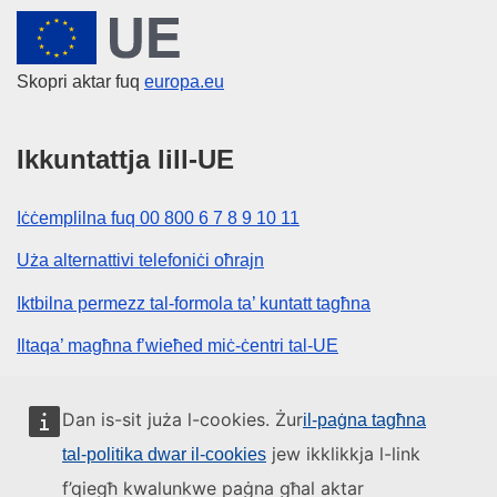
Unjoni Ewropea
Skopri aktar fuq
europa.eu
Ikkuntattja lill-UE
Iċċemplilna fuq 00 800 6 7 8 9 10 11
Uża alternattivi telefoniċi oħrajn
Iktbilna permezz tal-formola ta’ kuntatt tagħna
Iltaqa’ magħna f’wieħed miċ-ċentri tal-UE
Media soċjali
Dan is-sit juża l-cookies. Żur
il-paġna tagħna
jew ikklikkja l-link
tal-politika dwar il-cookies
Fittex mezzi tal-media soċjali tal-UE
f’qiegħ kwalunkwe paġna għal aktar