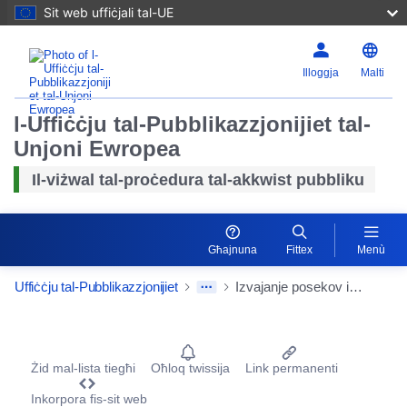
Sit web uffiċjali tal-UE
Illoggja
Malti
l-Uffiċċju tal-Pubblikazzjonijiet tal-
Unjoni Ewropea
Irrisettj
Il-viżwal tal-proċedura tal-akkwist pubbliku
Kabbar
Għajnuna
Fittex
Menù
Ċekken
Uffiċċju tal-Pubblikazzjonijiet
Izvajanje posekov in obsekov ter čiščenje podrasti na trasah elektroenergetskih vodov na distribucijskem območju družbe Elektro Ljubljana d.d. (3-letno obdobje)
Procurement Detail Actions Portlet
Żid mal-lista tiegħi
Oħloq twissija
Link permanenti
Inkorpora fis-sit web