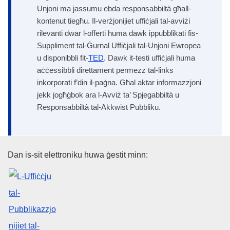
Unjoni ma jassumu ebda responsabbiltà għall-
kontenut tiegħu. Il-verżjonijiet uffiċjali tal-avviżi
rilevanti dwar l-offerti huma dawk ippubblikati fis-
Suppliment tal-Ġurnal Uffiċjali tal-Unjoni Ewropea
u disponibbli fit-
TED
. Dawk it-testi uffiċjali huma
aċċessibbli direttament permezz tal-links
inkorporati f’din il-paġna. Għal aktar informazzjoni
jekk jogħġbok ara l-Avviż ta’ Spjegabbiltà u
Responsabbiltà tal-Akkwist Pubbliku.
L-Uffiċċju tal-Pubblikazzjonijiet
Dan is-sit elettroniku huwa ġestit minn: