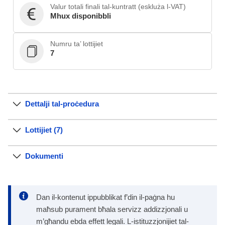
Valur totali finali tal-kuntratt (eskluża l-VAT)
Mhux disponibbli
Numru ta’ lottijiet
7
Dettalji tal-proċedura
Lottijiet (7)
Dokumenti
Dan il-kontenut ippubblikat f’din il-paġna hu
maħsub purament bħala servizz addizzjonali u
m’għandu ebda effett legali. L-istituzzjonijiet tal-