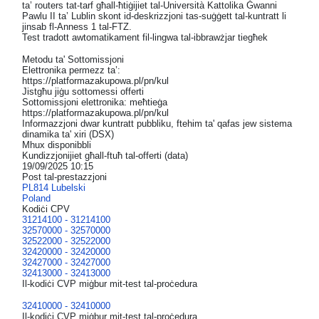
ta’ routers tat-tarf għall-ħtiġijiet tal-Università Kattolika Ġwanni
Pawlu II ta’ Lublin skont id-deskrizzjoni tas-suġġett tal-kuntratt li
jinsab fl-Anness 1 tal-FTZ.
Test tradott awtomatikament fil-lingwa tal-ibbrawżjar tiegħek
Metodu ta' Sottomissjoni
Elettronika permezz ta’:
https://platformazakupowa.pl/pn/kul
Jistgħu jiġu sottomessi offerti
Sottomissjoni elettronika: meħtieġa
https://platformazakupowa.pl/pn/kul
Informazzjoni dwar kuntratt pubbliku, ftehim ta' qafas jew sistema
dinamika ta' xiri (DSX)
Mhux disponibbli
Kundizzjonijiet għall-ftuħ tal-offerti (data)
19/09/2025 10:15
Post tal-prestazzjoni
PL814 Lubelski
Poland
Kodiċi CPV
31214100 - 31214100
32570000 - 32570000
32522000 - 32522000
32420000 - 32420000
32427000 - 32427000
32413000 - 32413000
Il-kodiċi CVP miġbur mit-test tal-proċedura
32410000 - 32410000
Il-kodiċi CVP miġbur mit-test tal-proċedura