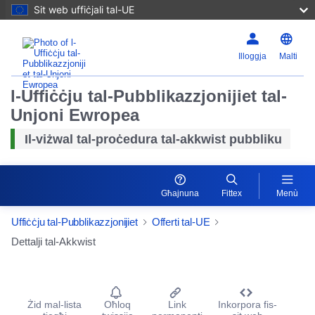
Sit web uffiċjali tal-UE
Illoggja
Malti
l-Uffiċċju tal-Pubblikazzjonijiet tal-
Unjoni Ewropea
Il-viżwal tal-proċedura tal-akkwist pubbliku
Għajnuna
Fittex
Menù
Uffiċċju tal-Pubblikazzjonijiet
Offerti tal-UE
Dettalji tal-Akkwist
Procurement Detail Actions Portlet
Żid mal-lista
Oħloq
Link
Inkorpora fis-