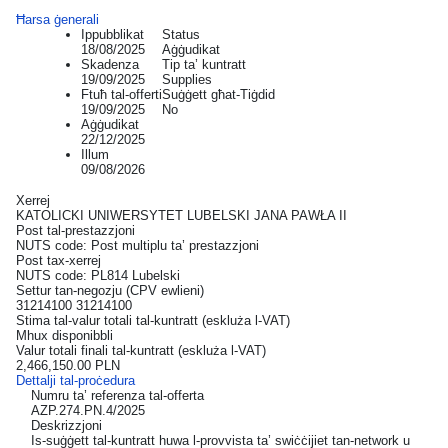
Ħarsa ġenerali
Ippubblikat
Status
18/08/2025
Aġġudikat
Skadenza
Tip ta’ kuntratt
19/09/2025
Supplies
Ftuħ tal-offerti
Suġġett għat-Tiġdid
19/09/2025
No
Aġġudikat
22/12/2025
Illum
09/08/2026
Xerrej
KATOLICKI UNIWERSYTET LUBELSKI JANA PAWŁA II
Post tal-prestazzjoni
NUTS code: Post multiplu ta’ prestazzjoni
Post tax-xerrej
NUTS code: PL814 Lubelski
Settur tan-negozju (CPV ewlieni)
31214100 31214100
Stima tal-valur totali tal-kuntratt (eskluża l-VAT)
Mhux disponibbli
Valur totali finali tal-kuntratt (eskluża l-VAT)
2,466,150.00 PLN
Dettalji tal-proċedura
Numru ta’ referenza tal-offerta
AZP.274.PN.4/2025
Deskrizzjoni
Is-suġġett tal-kuntratt huwa l-provvista ta’ swiċċijiet tan-network u