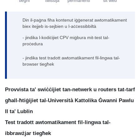
tiegħi
twissija
permanenti
sit web
Din il-paġna fiha kontenut iġġenerat awtomatikament
biex itejjeb is-sejbien u l-aċċessibbiltà
- jindika l-kodiċijiet CPV miġbura mit-test tal-
proċedura
- jindika test tradott awtomatikament fil-lingwa tal-
browser tiegħek
Provvista ta' swiċċijiet tan-netwerk u routers tat-tarf
għall-ħtiġijiet tal-Università Kattolika Ġwanni Pawlu
II ta' Lublin
Test tradott awtomatikament fil-lingwa tal-
ibbrawżjar tiegħek