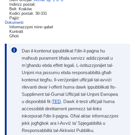
Indirizz postali:
Belt: Kraków
Kodiċi postali: 30-331
Pajjiż:
Dokumenti
Informazzjoni minn qabel
Kuntratt
Għoti
Dan il-kontenut ippubblikat f’din il-paġna hu
maħsub purament bħala servizz addizzjonali u
m’għandu ebda effett legali. L-istituzzjonijiet tal-
Unjoni ma jassumu ebda responsabbiltà għall-
kontenut tiegħu. Il-verżjonijiet uffiċjali tal-avviżi
rilevanti dwar l-offerti huma dawk ippubblikati fis-
Suppliment tal-Ġurnal Uffiċjali tal-Unjoni Ewropea
u disponibbli fit-
TED
. Dawk it-testi uffiċjali huma
aċċessibbli direttament permezz tal-links
inkorporati f’din il-paġna. Għal aktar informazzjoni
jekk jogħġbok ara l-Avviż ta’ Spjegabbiltà u
Responsabbiltà tal-Akkwist Pubbliku.