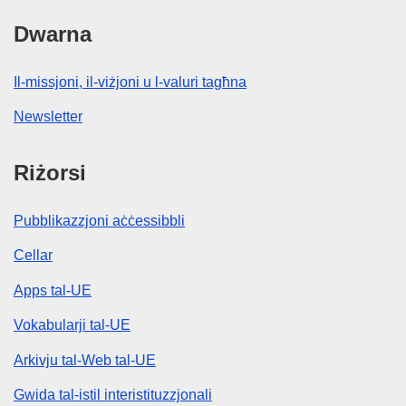
Dwarna
Il-missjoni, il-viżjoni u l-valuri tagħna
Newsletter
Riżorsi
Pubblikazzjoni aċċessibbli
Cellar
Apps tal-UE
Vokabularji tal-UE
Arkivju tal-Web tal-UE
Gwida tal-istil interistituzzjonali