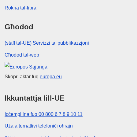
Rokna tal-librar
Għodod
(staff tal-UE) Servizzi ta’ pubblikazzjoni
Għodod tal-web
Unjoni Ewropea
Skopri aktar fuq
europa.eu
Ikkuntattja lill-UE
Iċċemplilna fuq 00 800 6 7 8 9 10 11
Uża alternattivi telefoniċi oħrajn