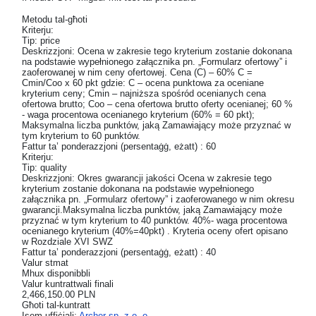
Metodu tal-għoti
Kriterju:
Tip: price
Deskrizzjoni: Ocena w zakresie tego kryterium zostanie dokonana
na podstawie wypełnionego załącznika pn. „Formularz ofertowy” i
zaoferowanej w nim ceny ofertowej. Cena (C) – 60% C =
Cmin/Coo x 60 pkt gdzie: C – ocena punktowa za oceniane
kryterium ceny; Cmin – najniższa spośród ocenianych cena
ofertowa brutto; Coo – cena ofertowa brutto oferty ocenianej; 60 %
- waga procentowa ocenianego kryterium (60% = 60 pkt);
Maksymalna liczba punktów, jaką Zamawiający może przyznać w
tym kryterium to 60 punktów.
Fattur ta’ ponderazzjoni (persentaġġ, eżatt) : 60
Kriterju:
Tip: quality
Deskrizzjoni: Okres gwarancji jakości Ocena w zakresie tego
kryterium zostanie dokonana na podstawie wypełnionego
załącznika pn. „Formularz ofertowy” i zaoferowanego w nim okresu
gwarancji.Maksymalna liczba punktów, jaką Zamawiający może
przyznać w tym kryterium to 40 punktów. 40%- waga procentowa
ocenianego kryterium (40%=40pkt) . Kryteria oceny ofert opisano
w Rozdziale XVI SWZ
Fattur ta’ ponderazzjoni (persentaġġ, eżatt) : 40
Valur stmat
Mhux disponibbli
Valur kuntrattwali finali
2,466,150.00 PLN
Għoti tal-kuntratt
Isem uffiċjali:
Archer sp. z o. o.