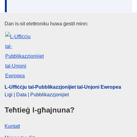
L-Uffiċċju tal-Pubblikazzjonijiet
Dan is-sit elettroniku huwa ġestit minn:
L-Uffiċċju tal-Pubblikazzjonijiet tal-Unjoni Ewropea
Liġi | Data | Pubblikazzjonijiet
Teħtieġ l-għajnuna?
Kuntatt