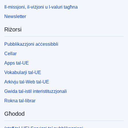
Il-missjoni, il-viżjoni u l-valuri tagħna
Newsletter
Riżorsi
Pubblikazzjoni aċċessibbli
Cellar
Apps tal-UE
Vokabularji tal-UE
Arkivju tal-Web tal-UE
Gwida tal-istil interistituzzjonali
Rokna tal-librar
Għodod