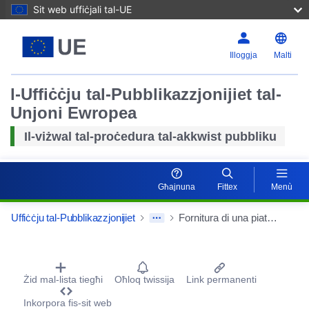
Sit web uffiċjali tal-UE
Illoggja
Malti
l-Uffiċċju tal-Pubblikazzjonijiet tal-
Unjoni Ewropea
Il-viżwal tal-proċedura tal-akkwist pubbliku
Għajnuna
Fittex
Menù
Uffiċċju tal-Pubblikazzjonijiet
Fornitura di una piattaforma di microscopia con acquisizione veloce a campo largo confocale spinning disk dotato di incubatore, comprensivo di stazione pc
Procurement Detail Actions Portlet
Żid mal-lista tiegħi
Oħloq twissija
Link permanenti
Inkorpora fis-sit web