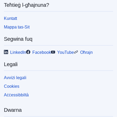
Teħtieġ l-għajnuna?
Kuntatt
Mappa tas-Sit
Segwina fuq
LinkedIn
Facebook
YouTube
Oħrajn
Legali
Avviżi legali
Cookies
Aċċessibbiltà
Dwarna