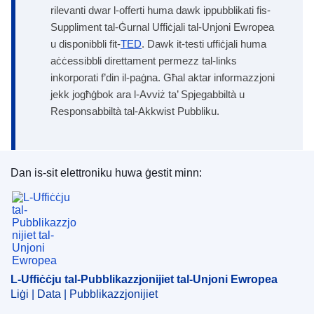
rilevanti dwar l-offerti huma dawk ippubblikati fis-
Suppliment tal-Ġurnal Uffiċjali tal-Unjoni Ewropea
u disponibbli fit-
TED
. Dawk it-testi uffiċjali huma
aċċessibbli direttament permezz tal-links
inkorporati f’din il-paġna. Għal aktar informazzjoni
jekk jogħġbok ara l-Avviż ta’ Spjegabbiltà u
Responsabbiltà tal-Akkwist Pubbliku.
Dan is-sit elettroniku huwa ġestit minn:
L-Uffiċċju tal-Pubblikazzjonijiet tal-Unjoni Ewrope
L-Uffiċċju tal-Pubblikazzjonijiet tal-Unjoni Ewropea
Liġi | Data | Pubblikazzjonijiet