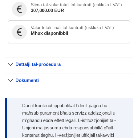
Stima tal-valur totali tal-kuntratt (eskluża l-VAT)
307,000.00 EUR
Valur totali finali tal-kuntratt (eskluża l-VAT)
Mhux disponibbli
Dettalji tal-proċedura
Dokumenti
Dan il-kontenut ippubblikat f’din il-paġna hu
maħsub purament bħala servizz addizzjonali u
m’għandu ebda effett legali. L-istituzzjonijiet tal-
Unjoni ma jassumu ebda responsabbiltà għall-
kontenut tiegħu. Il-verżjonijiet uffiċjali tal-avviżi