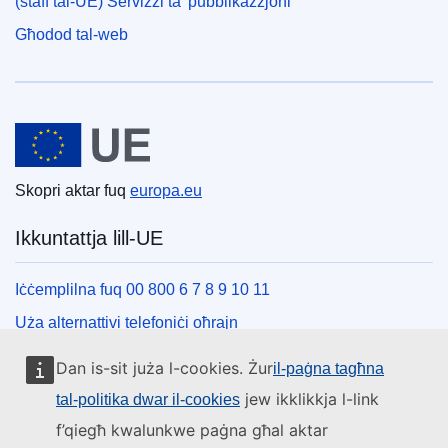
(staff tal-UE) Servizzi ta’ pubblikazzjoni
Għodod tal-web
Unjoni Ewropea
Skopri aktar fuq
europa.eu
Ikkuntattja lill-UE
Iċċemplilna fuq 00 800 6 7 8 9 10 11
Uża alternattivi telefoniċi oħrajn
Iktbilna permezz tal-formola ta’ kuntatt tagħna
Dan is-sit juża l-cookies. Żur
il-paġna tagħna
Iltaqa’ magħna f’wieħed miċ-ċentri tal-UE
jew ikklikkja l-link
tal-politika dwar il-cookies
f’qiegħ kwalunkwe paġna għal aktar
Media soċjali