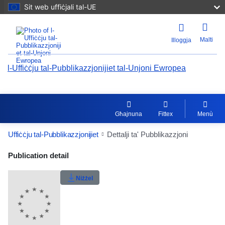
Sit web uffiċjali tal-UE
Malti
Illoggja
l-Uffiċċju tal-Pubblikazzjonijiet tal-Unjoni Ewropea
Għajnuna
Fittex
Menù
Uffiċċju tal-Pubblikazzjonijiet
Dettalji ta' Pubblikazzjoni
Publication Detail Actions Portlet
Publication detail
Klassifikazzjoni tal-utent
Niżżel