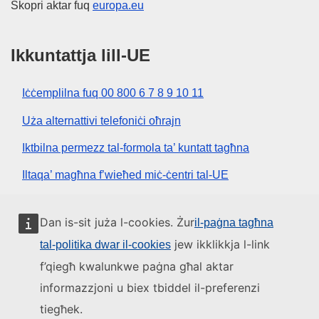
Skopri aktar fuq
europa.eu
Ikkuntattja lill-UE
Iċċemplilna fuq 00 800 6 7 8 9 10 11
Uża alternattivi telefoniċi oħrajn
Iktbilna permezz tal-formola ta’ kuntatt tagħna
Iltaqa’ magħna f’wieħed miċ-ċentri tal-UE
Media soċjali
Dan is-sit juża l-cookies. Żur
il-paġna tagħna
jew ikklikkja l-link
tal-politika dwar il-cookies
Fittex mezzi tal-media soċjali tal-UE
f’qiegħ kwalunkwe paġna għal aktar
informazzjoni u biex tbiddel il-preferenzi
L-istituzzjonijiet u l-korpi tal-UE
tiegħek.