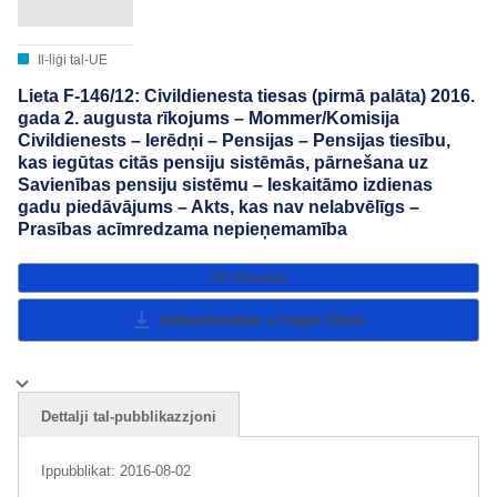
Il-liġi tal-UE
Lieta F-146/12: Civildienesta tiesas (pirmā palāta) 2016.
gada 2. augusta rīkojums – Mommer/Komisija
Civildienests – Ierēdņi – Pensijas – Pensijas tiesību,
kas iegūtas citās pensiju sistēmās, pārnešana uz
Savienības pensiju sistēmu – Ieskaitāmo izdienas
gadu piedāvājums – Akts, kas nav nelabvēlīgs –
Prasības acīmredzama nepieņemamība
Kif tikkwota
Iddawnlowdjar u lingwi
Close
Dettalji tal-pubblikazzjoni
Ippubblikat:
2016-08-02