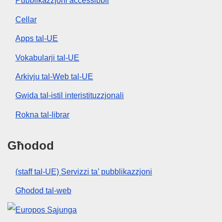
Pubblikazzjoni aċċessibbli
Cellar
Apps tal-UE
Vokabularji tal-UE
Arkivju tal-Web tal-UE
Gwida tal-istil interistituzzjonali
Rokna tal-librar
Għodod
(staff tal-UE) Servizzi ta’ pubblikazzjoni
Għodod tal-web
Unjoni Ewropea