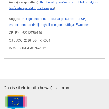
Awtur(i) korporattiv(i):
Il-Tribunal għas-Servizz Pubbliku
(
Il-Qorti
tal-Ġustizzja tal-Unjoni Ewropea
)
Suġġett:
ir-Regolamenti tal-Persunal (fil-kuntest tal-UE)
,
trasferiment tad-drittijiet għall-pensjoni
,
uffiċjal Ewropew
CELEX : 62012FB0146
OJ : JOC_2016_364_R_0054
IMMC : ORD-F-0146-2012
L-Uffiċċju tal-Pubblikazzjonijiet
Dan is-sit elettroniku huwa ġestit minn: