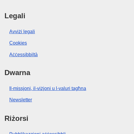
Legali
Avviżi legali
Cookies
Aċċessibbiltà
Dwarna
Il-missjoni, il-viżjoni u l-valuri tagħna
Newsletter
Riżorsi