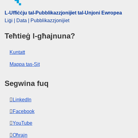
L-Uffiċċju tal-Pubblikazzjonijiet tal-Unjoni Ewropea
Liġi | Data | Pubblikazzjonijiet
Teħtieġ l-għajnuna?
Kuntatt
Mappa tas-Sit
Segwina fuq
LinkedIn
Facebook
YouTube
Oħrajn