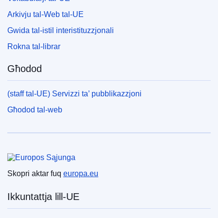
Arkivju tal-Web tal-UE
Gwida tal-istil interistituzzjonali
Rokna tal-librar
Għodod
(staff tal-UE) Servizzi ta’ pubblikazzjoni
Għodod tal-web
Unjoni Ewropea
Skopri aktar fuq
europa.eu
Ikkuntattja lill-UE