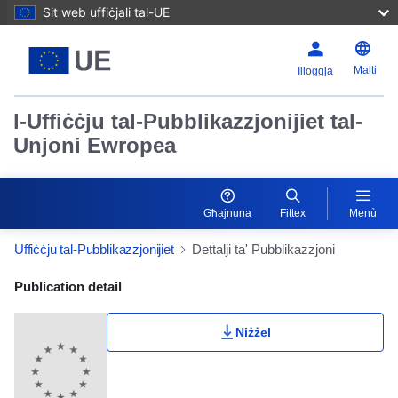
Sit web uffiċjali tal-UE
Malti
Illoggja
l-Uffiċċju tal-Pubblikazzjonijiet tal-
Unjoni Ewropea
Għajnuna
Fittex
Menù
Uffiċċju tal-Pubblikazzjonijiet
Dettalji ta' Pubblikazzjoni
Publication Detail Actions Portlet
Publication detail
Niżżel