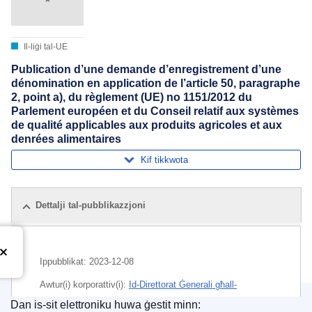
Il-liġi tal-UE
Publication d’une demande d’enregistrement d’une
dénomination en application de l’article 50, paragraphe
2, point a), du règlement (UE) no 1151/2012 du
Parlement européen et du Conseil relatif aux systèmes
de qualité applicables aux produits agricoles et aux
denrées alimentaires
Kif tikkwota
Dettalji tal-pubblikazzjoni
Ippubblikat:
2023-12-08
Awtur(i) korporattiv(i):
Id-Direttorat Ġenerali għall-
Agrikoltura u l-Iżvilupp Rurali
(
Il-Kummissjoni Ewropea
)
,
Dan is-sit elettroniku huwa ġestit minn: