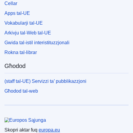
Cellar
Apps tal-UE
Vokabularji tal-UE
Arkivju tal-Web tal-UE
Gwida tal-istil interistituzzjonali
Rokna tal-librar
Għodod
(staff tal-UE) Servizzi ta’ pubblikazzjoni
Għodod tal-web
Unjoni Ewropea
Skopri aktar fuq
europa.eu