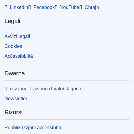
LinkedIn
Facebook
YouTube
Oħrajn
Legali
Avviżi legali
Cookies
Aċċessibbiltà
Dwarna
Il-missjoni, il-viżjoni u l-valuri tagħna
Newsletter
Riżorsi
Pubblikazzjoni aċċessibbli