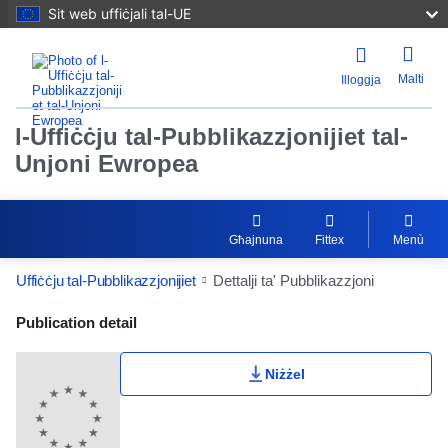
Sit web uffiċjali tal-UE
Malti
Illoggja
l-Uffiċċju tal-Pubblikazzjonijiet tal-
Unjoni Ewropea
Għajnuna
Fittex
Menù
Uffiċċju tal-Pubblikazzjonijiet
Dettalji ta' Pubblikazzjoni
Publication Detail Actions Portlet
Publication detail
Niżżel