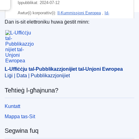
Ippubblikat:
2024-07-12
Awtur(i) korporattiv(i):
Il-Kummissjoni Ewropea
,
Id-
Direttorat Ġenerali għall-Affarijiet Marittimi u s-Sajd
(
Il-
Dan is-sit elettroniku huwa ġestit minn:
Kummissjoni Ewropea
)
L-Uffiċċju tal-Pubblikazzjonijiet tal-Unjoni Ewrope
Suġġett:
drittijiet tas-sajd
,
ftehim (UE)
,
ftehim interim
(UE)
,
ftehim tas-sajd
,
kumpens finanzjarju ta' ftehim
,
kwota ta' qbid
,
post għas-sajd
,
protokoll għal ftehim
,
sajd fil-baħar
,
São Tomé u Príncipe
L-Uffiċċju tal-Pubblikazzjonijiet tal-Unjoni Ewropea
CELEX : 52024SC0178
Liġi | Data | Pubblikazzjonijiet
Teħtieġ l-għajnuna?
Kuntatt
Mappa tas-Sit
Segwina fuq