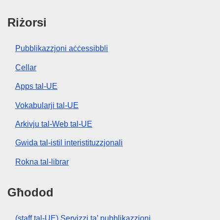
Riżorsi
Pubblikazzjoni aċċessibbli
Cellar
Apps tal-UE
Vokabularji tal-UE
Arkivju tal-Web tal-UE
Gwida tal-istil interistituzzjonali
Rokna tal-librar
Għodod
(staff tal-UE) Servizzi ta’ pubblikazzjoni