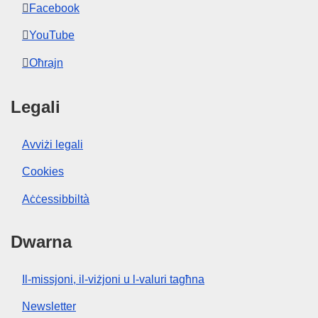
Facebook
YouTube
Oħrajn
Legali
Avviżi legali
Cookies
Aċċessibbiltà
Dwarna
Il-missjoni, il-viżjoni u l-valuri tagħna
Newsletter