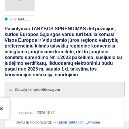
Il-liġi tal-UE
Pasiūlymas TARYBOS SPRENDIMAS dėl pozicijos,
kurios Europos Sąjungos vardu turi būti laikomasi
Visos Europos ir Viduržemio jūros regiono valstybių
preferencinių kilmės taisyklių regionine konvencija
įsteigtame jungtiniame komitete, dėl to jungtinio
komiteto sprendimo Nr. 1/2023 pakeitimo, susijusio su
judėjimo sertifikatų, išduodamų elektroniniu būdu
pagal nuo 2025 m. sausio 1 d. taikytiną tos
konvencijos redakciją, naudojimu
Dettalji tal-pubblikazzjoni
Ippubblikat:
2024-10-09
Awtur(i) korporattiv(i):
Il-Kunsill tal-Unjoni Ewropea