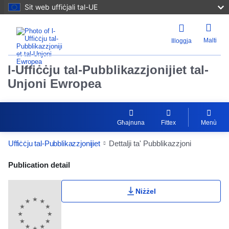
Sit web uffiċjali tal-UE
Malti
Illoggja
l-Uffiċċju tal-Pubblikazzjonijiet tal-
Unjoni Ewropea
Għajnuna
Fittex
Menù
Uffiċċju tal-Pubblikazzjonijiet
Dettalji ta' Pubblikazzjoni
Publication Detail Actions Portlet
Publication detail
Niżżel