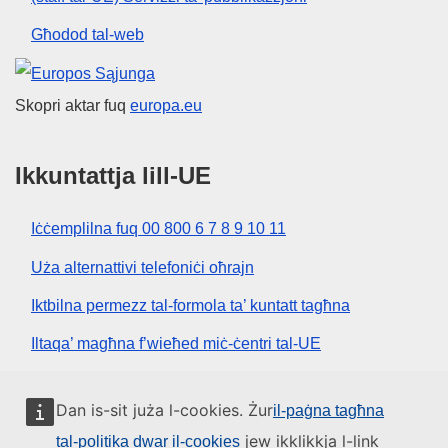
Għodod tal-web
Unjoni Ewropea
Skopri aktar fuq
europa.eu
Ikkuntattja lill-UE
Iċċemplilna fuq 00 800 6 7 8 9 10 11
Uża alternattivi telefoniċi oħrajn
Iktbilna permezz tal-formola ta’ kuntatt tagħna
Iltaqa’ magħna f’wieħed miċ-ċentri tal-UE
Media soċjali
Dan is-sit juża l-cookies. Żur
il-paġna tagħna
jew ikklikkja l-link
tal-politika dwar il-cookies