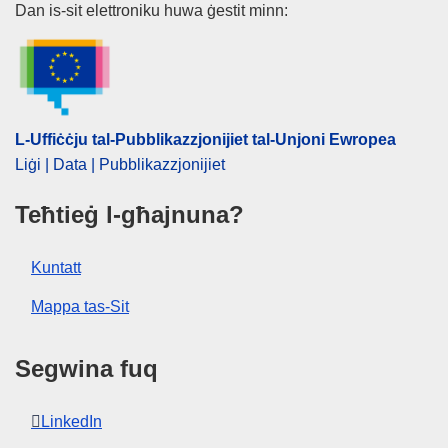
L-Uffiċċju tal-Pubblikazzjonijiet
Dan is-sit elettroniku huwa ġestit minn:
IMMC : ST 14370 2024 INIT
L-Uffiċċju tal-Pubblikazzjonijiet tal-Unjoni Ewropea
Liġi | Data | Pubblikazzjonijiet
Teħtieġ l-għajnuna?
Kuntatt
Mappa tas-Sit
Segwina fuq
LinkedIn