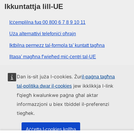
Ikkuntattja lill-UE
Iċċemplilna fuq 00 800 6 7 8 9 10 11
Uża alternattivi telefoniċi oħrajn
Iktbilna permezz tal-formola ta’ kuntatt tagħna
Iltaqa’ magħna f’wieħed miċ-ċentri tal-UE
Media soċjali
Dan is-sit juża l-cookies. Żur
il-paġna tagħna
jew ikklikkja l-link
tal-politika dwar il-cookies
Fittex mezzi tal-media soċjali tal-UE
f’qiegħ kwalunkwe paġna għal aktar
informazzjoni u biex tbiddel il-preferenzi
L-istituzzjonijiet u l-korpi tal-UE
tiegħek.
Fittex l-istituzzjonijiet u l-korpi kollha tal-UE.
Aċċetta l-cookies kollha