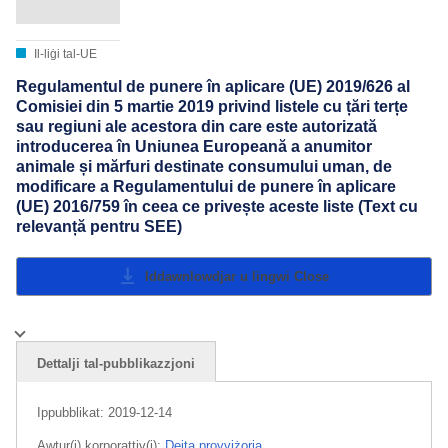
Il-liġi tal-UE
Regulamentul de punere în aplicare (UE) 2019/626 al
Comisiei din 5 martie 2019 privind listele cu țări terțe
sau regiuni ale acestora din care este autorizată
introducerea în Uniunea Europeană a anumitor
animale și mărfuri destinate consumului uman, de
modificare a Regulamentului de punere în aplicare
(UE) 2016/759 în ceea ce privește aceste liste (Text cu
relevanță pentru SEE)
Iddawnlowdjar u lingwi
Close
Dettalji tal-pubblikazzjoni
Ippubblikat:
2019-12-14
Awtur(i) korporattiv(i):
Dejta provviżorja