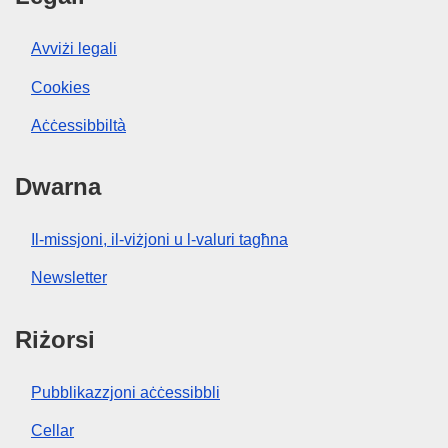
Avviżi legali
Cookies
Aċċessibbiltà
Dwarna
Il-missjoni, il-viżjoni u l-valuri tagħna
Newsletter
Riżorsi
Pubblikazzjoni aċċessibbli
Cellar