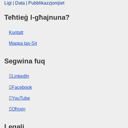
Liġi | Data | Pubblikazzjonijiet
Teħtieġ l-għajnuna?
Kuntatt
Mappa tas-Sit
Segwina fuq
LinkedIn
Facebook
YouTube
Oħrajn
Legali