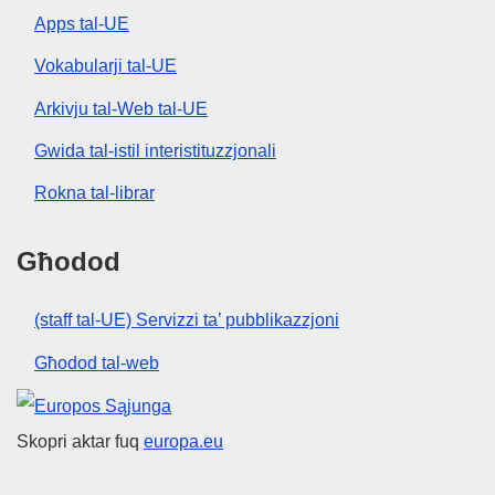
Apps tal-UE
Vokabularji tal-UE
Arkivju tal-Web tal-UE
Gwida tal-istil interistituzzjonali
Rokna tal-librar
Għodod
(staff tal-UE) Servizzi ta’ pubblikazzjoni
Għodod tal-web
Unjoni Ewropea
Skopri aktar fuq
europa.eu