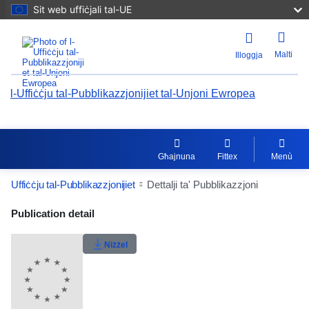
Sit web uffiċjali tal-UE
Malti
Illoggja
l-Uffiċċju tal-Pubblikazzjonijiet tal-Unjoni Ewropea
Għajnuna
Fittex
Menù
Uffiċċju tal-Pubblikazzjonijiet
Dettalji ta' Pubblikazzjoni
Publication Detail Actions Portlet
Publication detail
Klassifikazzjoni tal-utent
Niżżel