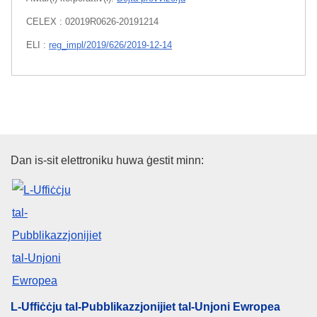
CELEX : 02019R0626-20191214
ELI :
reg_impl/2019/626/2019-12-14
L-Uffiċċju tal-Pubblikazzjonijiet
Dan is-sit elettroniku huwa ġestit minn:
L-Uffiċċju tal-Pubblikazzjonijiet tal-Unjoni Ewropea