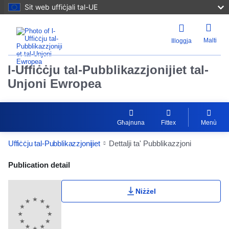
Sit web uffiċjali tal-UE
Malti
Illoggja
l-Uffiċċju tal-Pubblikazzjonijiet tal-
Unjoni Ewropea
Għajnuna
Fittex
Menù
Uffiċċju tal-Pubblikazzjonijiet
Dettalji ta' Pubblikazzjoni
Publication Detail Actions Portlet
Publication detail
Niżżel