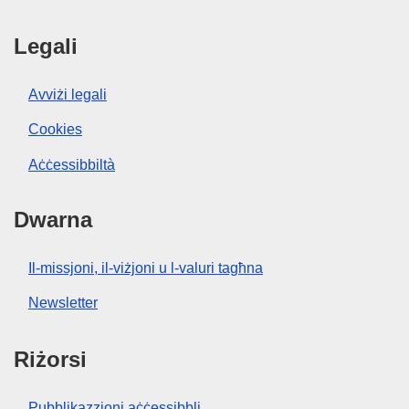
Legali
Avviżi legali
Cookies
Aċċessibbiltà
Dwarna
Il-missjoni, il-viżjoni u l-valuri tagħna
Newsletter
Riżorsi
Pubblikazzjoni aċċessibbli