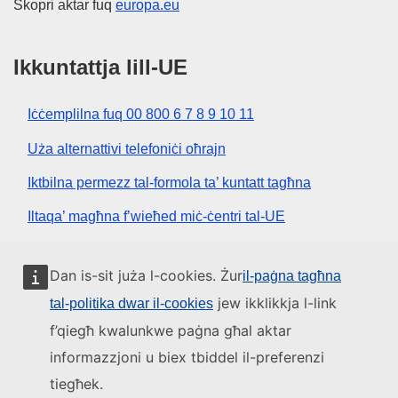
Skopri aktar fuq
europa.eu
Ikkuntattja lill-UE
Iċċemplilna fuq 00 800 6 7 8 9 10 11
Uża alternattivi telefoniċi oħrajn
Iktbilna permezz tal-formola ta’ kuntatt tagħna
Iltaqa’ magħna f’wieħed miċ-ċentri tal-UE
Media soċjali
Dan is-sit juża l-cookies. Żur
il-paġna tagħna
jew ikklikkja l-link
tal-politika dwar il-cookies
Fittex mezzi tal-media soċjali tal-UE
f’qiegħ kwalunkwe paġna għal aktar
informazzjoni u biex tbiddel il-preferenzi
L-istituzzjonijiet u l-korpi tal-UE
tiegħek.