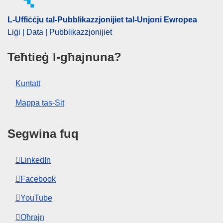
politika soċjali Ewropea
,
sigurtà soċjali
,
Stat Membru
L-Uffiċċju tal-Pubblikazzjonijiet tal-Unjoni Ewropea
tal-UE
,
suq tax-xogħol
Liġi | Data | Pubblikazzjonijiet
CELEX : 52023DC0043
IMMC : COM(2023)43 final
Teħtieġ l-għajnuna?
COMNAT : COM_2023_0043_FIN
Kuntatt
Mappa tas-Sit
Segwina fuq
LinkedIn
Facebook
YouTube
Oħrajn