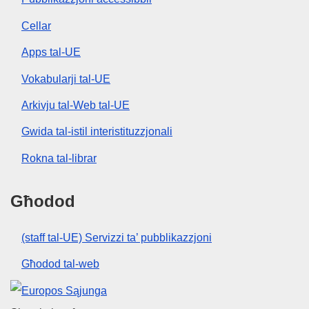
Cellar
Apps tal-UE
Vokabularji tal-UE
Arkivju tal-Web tal-UE
Gwida tal-istil interistituzzjonali
Rokna tal-librar
Għodod
(staff tal-UE) Servizzi ta’ pubblikazzjoni
Għodod tal-web
Unjoni Ewropea