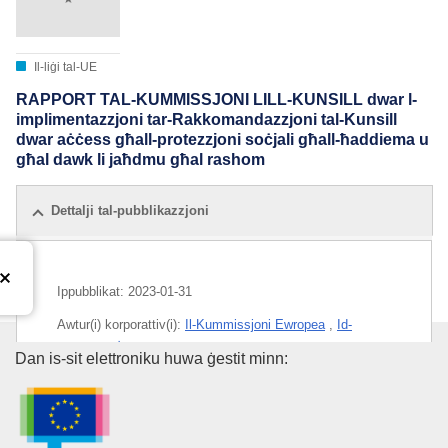
Il-liġi tal-UE
RAPPORT TAL-KUMMISSJONI LILL-KUNSILL dwar l-
implimentazzjoni tar-Rakkomandazzjoni tal-Kunsill
dwar aċċess għall-protezzjoni soċjali għall-ħaddiema u
għal dawk li jaħdmu għal rashom
Dettalji tal-pubblikazzjoni
Ippubblikat:
2023-01-31
Awtur(i) korporattiv(i):
Il-Kummissjoni Ewropea
,
Id-
Direttorat Ġenerali tal-Impjiegi, l-Affarijiet Soċjali u l-
L-Uffiċċju tal-Pubblikazzjonijiet
Dan is-sit elettroniku huwa ġestit minn:
Inklużjoni
(
Il-Kummissjoni Ewropea
)
Suġġett:
drittijiet soċjali
,
forza tax-xogħol
,
kundizzjonijiet tax-xogħol
,
persuna li taħdem għal rasha
,