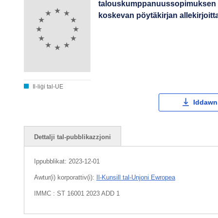
talouskumppanuussopimuksen mu
koskevan pöytäkirjan allekirjoi
Il-liġi tal-UE
Iddawnl
Dettalji tal-pubblikazzjoni
Ippubblikat:
2023-12-01
Awtur(i) korporattiv(i):
Il-Kunsill tal-Unjoni Ewropea
IMMC : ST 16001 2023 ADD 1