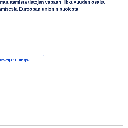
uttamista tietojen vapaan liikkuvuuden osalta
ttamisesta Euroopan unionin puolesta
owdjar u lingwi