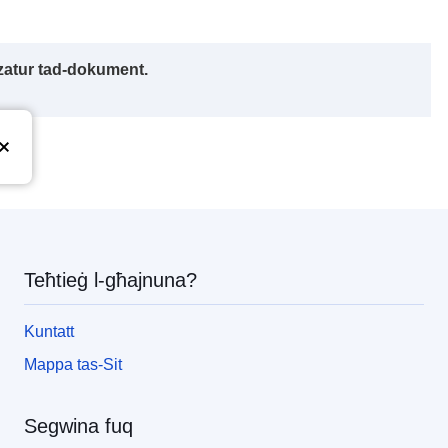
izzatur tad-dokument.
pea
Teħtieġ l-għajnuna?
Kuntatt
Mappa tas-Sit
Segwina fuq