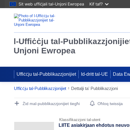
Sit web uffiċjali tal-Unjoni Ewropea
Kif taf?
l-Uffiċċju tal-Pubblikazzjonijiet
Unjoni Ewropea
Uffiċċju tal-Pubblikazzjonijiet
Id-dritt tal-UE
Data E
Uffiċċju tal-Pubblikazzjonijiet
Dettalji ta' Pubblikazzjoni
Publication Detail Actions Portlet
Żid mal-pubblikazzjonijiet tiegħi
Oħloq twissija
Klassifikazzjoni tal-utent
LIITE asiakirjaan ehdotus neuvo