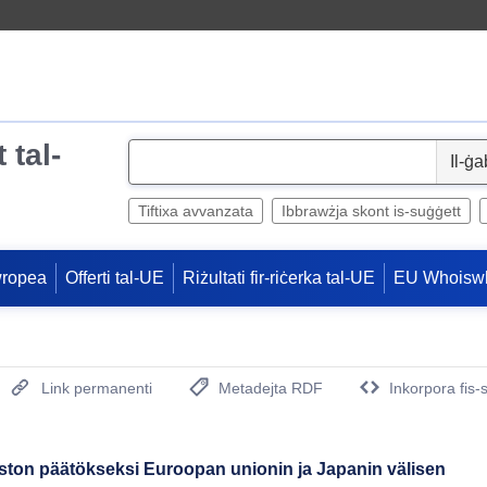
 tal-
S
e
l
Tiftixa avvanzata
Ibbrawżja skont is-suġġett
e
c
wropea
Offerti tal-UE
Riżultati fir-riċerka tal-UE
EU Whoisw
t
Link permanenti
Metadejta RDF
Inkorpora fis-
(Opens New Window)
ston päätökseksi Euroopan unionin ja Japanin välisen