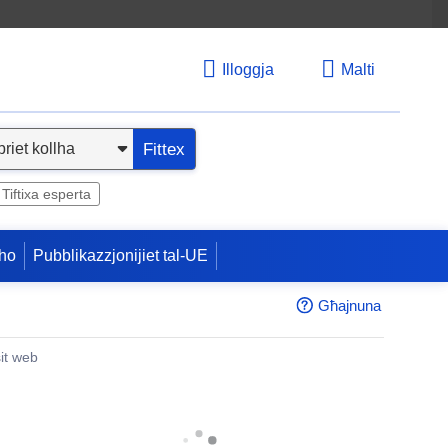
Illoggja
Malti
Fittex
Tiftixa esperta
ho
Pubblikazzjonijiet tal-UE
Għajnuna
sit web