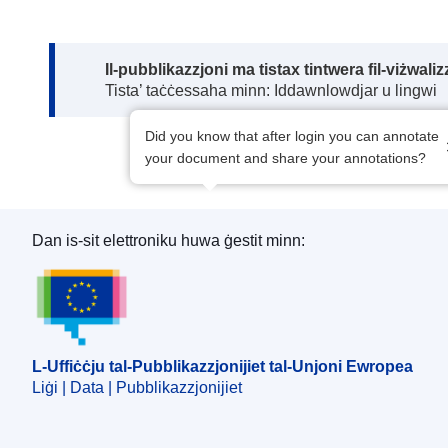
Note:
Il-pubblikazzjoni ma tistax tintwera fil-viżwal
Tista’ taċċessaha minn: Iddawnlowdjar u lingwi
Did you know that after login you can annotate
your document and share your annotations?
Dan is-sit elettroniku huwa ġestit minn:
L-Uffiċċju tal-Pubblikazzjonijiet tal-Unjoni Ewro
L-Uffiċċju tal-Pubblikazzjonijiet tal-Unjoni Ewropea
Liġi | Data | Pubblikazzjonijiet