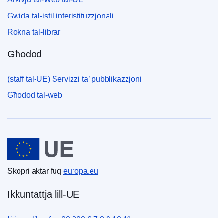
Gwida tal-istil interistituzzjonali
Rokna tal-librar
Għodod
(staff tal-UE) Servizzi ta’ pubblikazzjoni
Għodod tal-web
Unjoni Ewropea
Skopri aktar fuq
europa.eu
Ikkuntattja lill-UE