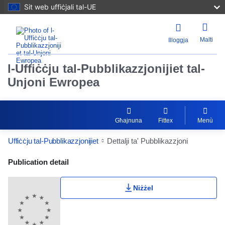
Sit web uffiċjali tal-UE
Malti
Illoggja
l-Uffiċċju tal-Pubblikazzjonijiet tal-
Unjoni Ewropea
Għajnuna
Fittex
Menù
Uffiċċju tal-Pubblikazzjonijiet
Dettalji ta' Pubblikazzjoni
Publication Detail Actions Portlet
Publication detail
Niżżel