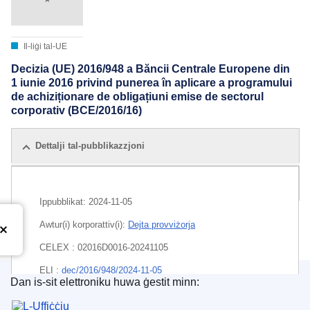
Il-liġi tal-UE
Decizia (UE) 2016/948 a Băncii Centrale Europene din
1 iunie 2016 privind punerea în aplicare a programului
de achiziționare de obligațiuni emise de sectorul
corporativ (BCE/2016/16)
Dettalji tal-pubblikazzjoni
Edizzjonijiet kollha
Ippubblikat:
2024-11-05
Awtur(i) korporattiv(i):
Dejta provviżorja
CELEX : 02016D0016-20241105
ELI :
dec/2016/948/2024-11-05
Dan is-sit elettroniku huwa ġestit minn:
L-Uffiċċju tal-Pubblikazzjonijiet tal-Unjoni Ewrope
EDITION : 6da3ae8e-ca97-11ee-95d9-01aa75ed71a1