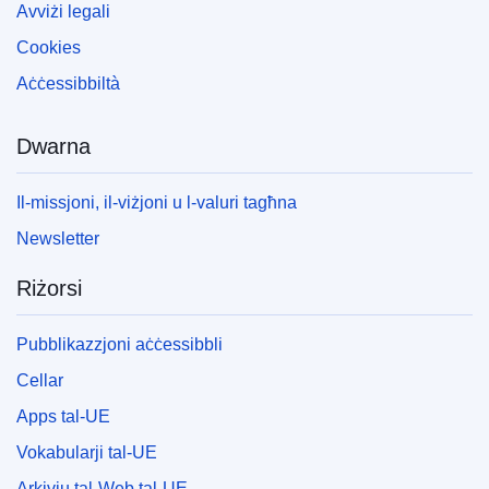
Avviżi legali
Cookies
Aċċessibbiltà
Dwarna
Il-missjoni, il-viżjoni u l-valuri tagħna
Newsletter
Riżorsi
Pubblikazzjoni aċċessibbli
Cellar
Apps tal-UE
Vokabularji tal-UE
Arkivju tal-Web tal-UE