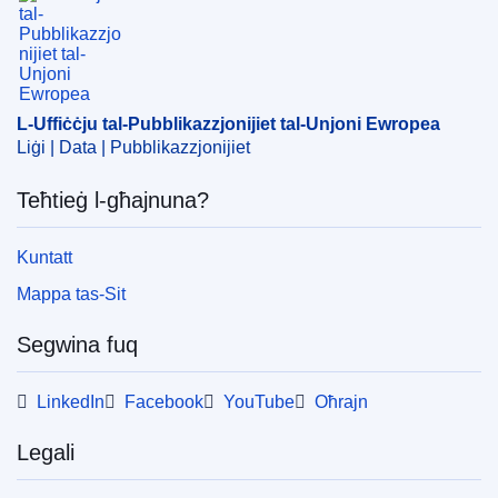
EDITION : 57b90b03-4415-11ed-92ed-01aa75ed71a1
EDITION : 3d39315c-78ea-11ea-b75f-01aa75ed71a1
L-Uffiċċju tal-Pubblikazzjonijiet tal-Unjoni Ewropea
EDITION : 77b6e5cd-b400-11f0-b37f-01aa75ed71a1
Liġi | Data | Pubblikazzjonijiet
Teħtieġ l-għajnuna?
Kuntatt
Mappa tas-Sit
Segwina fuq
LinkedIn
Facebook
YouTube
Oħrajn
Legali