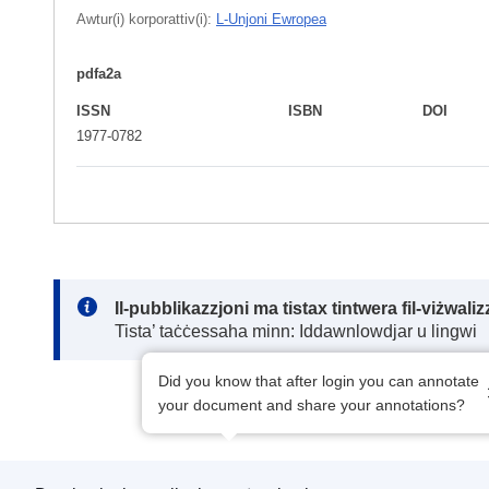
Awtur(i) korporattiv(i):
L-Unjoni Ewropea
pdfa2a
ISSN
ISBN
DOI
1977-0782
Note:
Il-pubblikazzjoni ma tistax tintwera fil-viżwal
Tista’ taċċessaha minn: Iddawnlowdjar u lingwi
Did you know that after login you can annotate
your document and share your annotations?