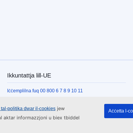
Ikkuntattja lill-UE
Iċċemplilna fuq 00 800 6 7 8 9 10 11
Uża alternattivi telefoniċi oħrajn
jew
tal-politika dwar il-cookies
Iktbilna permezz tal-formola ta’ kuntatt tagħna
Aċċetta l-c
l aktar informazzjoni u biex tbiddel
Iltaqa’ magħna f’wieħed miċ-ċentri tal-UE