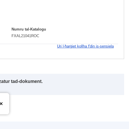
Numru tal-Katalogu
FXAL21041ROC
Uri l-ħarġiet kollha f'din is-sensiela
izzatur tad-dokument.