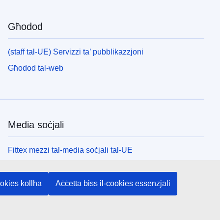
Għodod
(staff tal-UE) Servizzi ta’ pubblikazzjoni
Għodod tal-web
Media soċjali
Fittex mezzi tal-media soċjali tal-UE
L-istituzzjonijiet u l-korpi tal-UE
ookies kollha
Aċċetta biss il-cookies essenzjali
Fittex l-istituzzjonijiet u l-korpi kollha tal-UE.