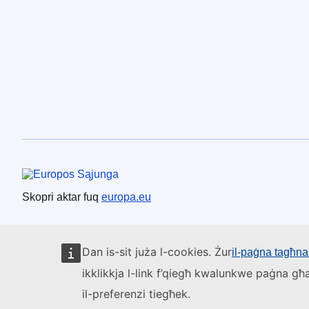
Unjoni Ewropea
Skopri aktar fuq
europa.eu
Dan is-sit juża l-cookies. Żur
il-paġna tagħna 
ikklikkja l-link f’qiegħ kwalunkwe paġna għa
il-preferenzi tiegħek.