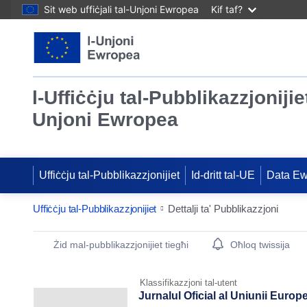
Sit web uffiċjali tal-Unjoni Ewropea
Kif taf?
l-Uffiċċju tal-Pubblikazzjonijiet
Unjoni Ewropea
Uffiċċju tal-Pubblikazzjonijiet
Id-dritt tal-UE
Data E
Uffiċċju tal-Pubblikazzjonijiet
Dettalji ta' Pubblikazzjoni
Publication Detail Actions Portlet
Żid mal-pubblikazzjonijiet tiegħi
Oħloq twissija
Klassifikazzjoni tal-utent
Jurnalul Oficial al Uniunii Europ