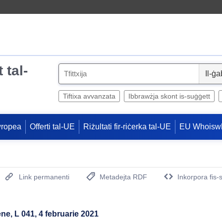
 tal-
S
e
l
Tiftixa avvanzata
Ibbrawżja skont is-suġġett
e
c
wropea
Offerti tal-UE
Riżultati fir-riċerka tal-UE
EU Whoisw
t
Link permanenti
Metadejta RDF
Inkorpora fis-
(Opens New Window)
ene, L 041, 4 februarie 2021