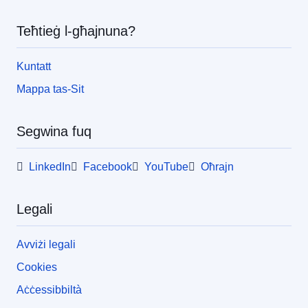
pea
Teħtieġ l-għajnuna?
Kuntatt
Mappa tas-Sit
Segwina fuq
LinkedIn
Facebook
YouTube
Oħrajn
Legali
Avviżi legali
Cookies
Aċċessibbiltà