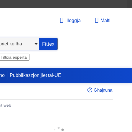
Illoggja
Malti
Fittex
Tiftixa esperta
ho
Pubblikazzjonijiet tal-UE
Għajnuna
sit web