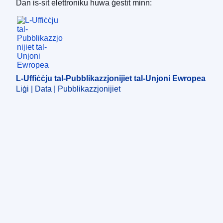
Dan is-sit elettroniku huwa ġestit minn:
L-Uffiċċju tal-Pubblikazzjonijiet tal-Unjoni Ewro
L-Uffiċċju tal-Pubblikazzjonijiet tal-Unjoni Ewropea
Liġi | Data | Pubblikazzjonijiet