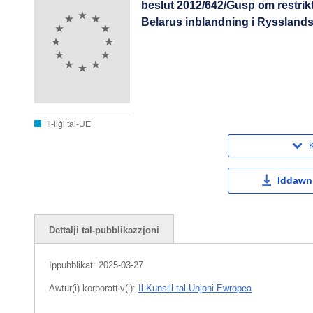
beslut 2012/642/Gusp om restrik
Belarus inblandning i Ryssland
Il-liġi tal-UE
K
Iddawnl
Dettalji tal-pubblikazzjoni
Ippubblikat:
2025-03-27
Awtur(i) korporattiv(i):
Il-Kunsill tal-Unjoni Ewropea