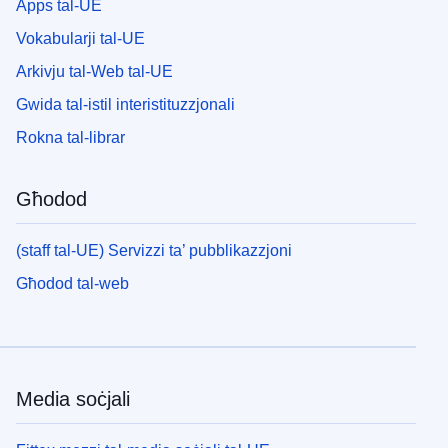
Apps tal-UE
Vokabularji tal-UE
Arkivju tal-Web tal-UE
Gwida tal-istil interistituzzjonali
Rokna tal-librar
Għodod
(staff tal-UE) Servizzi ta’ pubblikazzjoni
Għodod tal-web
Media soċjali