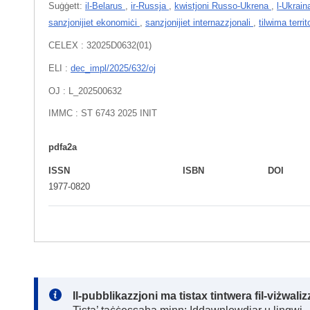
Suġġett:
il-Belarus
,
ir-Russja
,
kwistjoni Russo-Ukrena
,
l-Ukrai
sanzjonijiet ekonomiċi
,
sanzjonijiet internazzjonali
,
tilwima territo
CELEX : 32025D0632(01)
ELI :
dec_impl/2025/632/oj
OJ : L_202500632
IMMC : ST 6743 2025 INIT
pdfa2a
ISSN
ISBN
DOI
1977-0820
Note:
Il-pubblikazzjoni ma tistax tintwera fil-viżwal