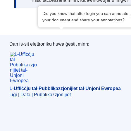
Tista’ taċċessaha minn: Iddawnlowdjar u lingwi
Did you know that after login you can annotate
your document and share your annotations?
Dan is-sit elettroniku huwa ġestit minn:
L-Uffiċċju tal-Pubblikazzjonijiet tal-Unjoni Ewro
L-Uffiċċju tal-Pubblikazzjonijiet tal-Unjoni Ewropea
Liġi | Data | Pubblikazzjonijiet