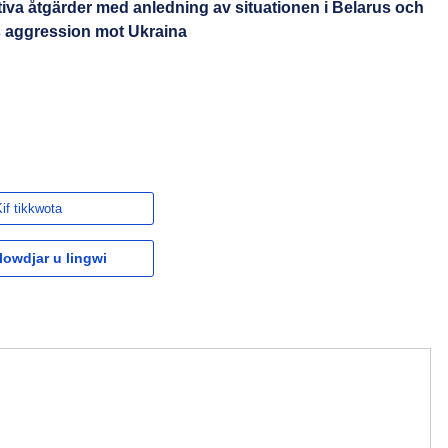
tiva åtgärder med anledning av situationen i Belarus och
s aggression mot Ukraina
if tikkwota
owdjar u lingwi