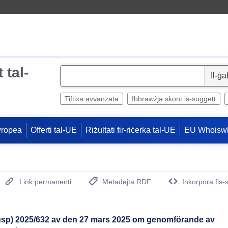
 tal-
S
e
l
Tiftixa avvanzata
Ibbrawżja skont is-suġġett
e
c
wropea
Offerti tal-UE
Riżultati fir-riċerka tal-UE
EU Whoisw
t
Link permanenti
Metadejta RDF
Inkorpora fis-
(Opens New Window)
sp) 2025/632 av den 27 mars 2025 om genomförande av