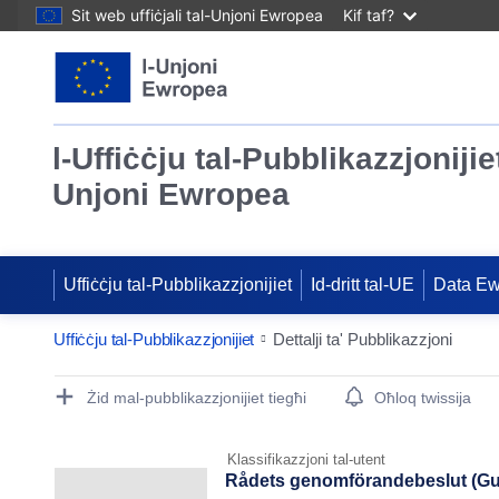
Sit web uffiċjali tal-Unjoni Ewropea
Kif taf?
l-Uffiċċju tal-Pubblikazzjonijiet
Unjoni Ewropea
Uffiċċju tal-Pubblikazzjonijiet
Id-dritt tal-UE
Data E
Uffiċċju tal-Pubblikazzjonijiet
Dettalji ta' Pubblikazzjoni
Publication Detail Actions Portlet
Żid mal-pubblikazzjonijiet tiegħi
Oħloq twissija
Klassifikazzjoni tal-utent
Rådets genomförandebeslut (Gu