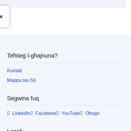
pea
Teħtieġ l-għajnuna?
Kuntatt
Mappa tas-Sit
Segwina fuq
LinkedIn
Facebook
YouTube
Oħrajn