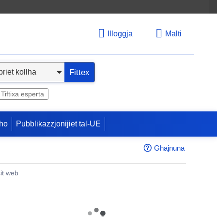
Illoggja
Malti
Fittex
Tiftixa esperta
ho
Pubblikazzjonijiet tal-UE
Għajnuna
sit web