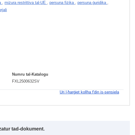
na
,
miżura restrittiva tal-UE
,
persuna fiżika
,
persuna ġuridika
,
rjali
Numru tal-Katalogu
FXL2500632SV
Uri l-ħarġiet kollha f'din is-sensiela
izzatur tad-dokument.