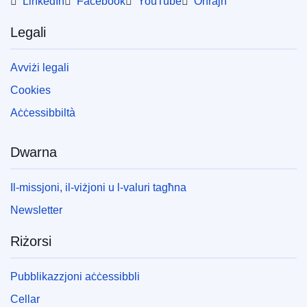
LinkedIn
Facebook
YouTube
Oħrajn
Legali
Avviżi legali
Cookies
Aċċessibbiltà
Dwarna
Il-missjoni, il-viżjoni u l-valuri tagħna
Newsletter
Riżorsi
Pubblikazzjoni aċċessibbli
Cellar