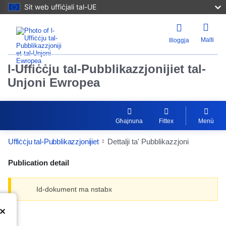
Sit web uffiċjali tal-UE
Malti
Illoggja
l-Uffiċċju tal-Pubblikazzjonijiet tal-
Unjoni Ewropea
Għajnuna
Fittex
Menù
Uffiċċju tal-Pubblikazzjonijiet
Dettalji ta' Pubblikazzjoni
Publication detail
Id-dokument ma nstabx