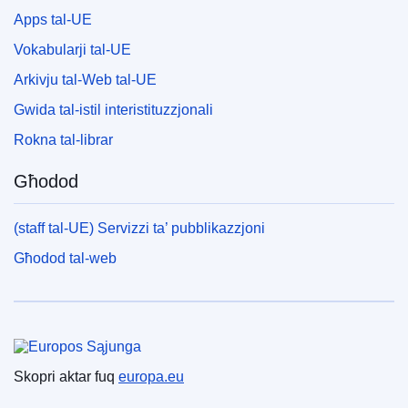
Apps tal-UE
Vokabularji tal-UE
Arkivju tal-Web tal-UE
Gwida tal-istil interistituzzjonali
Rokna tal-librar
Għodod
(staff tal-UE) Servizzi ta’ pubblikazzjoni
Għodod tal-web
Unjoni Ewropea
Skopri aktar fuq
europa.eu