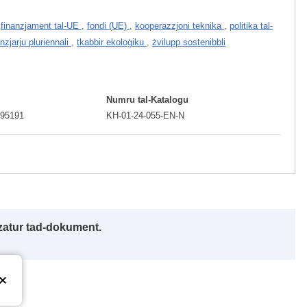
,
finanzjament tal-UE
,
fondi (UE)
,
kooperazzjoni teknika
,
politika tal-
nzjarju pluriennali
,
tkabbir ekoloġiku
,
żvilupp sostenibbli
Numru tal-Katalogu
095191
KH-01-24-055-EN-N
izzatur tad-dokument.