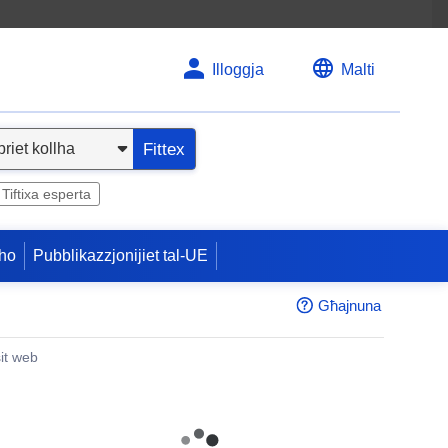
Illoggja
Malti
Fittex
Tiftixa esperta
ho
Pubblikazzjonijiet tal-UE
Għajnuna
sit web