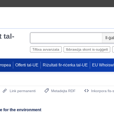
 tal-
S
e
l
Tiftixa avvanzata
Ibbrawżja skont is-suġġett
e
c
wropea
Offerti tal-UE
Riżultati fir-riċerka tal-UE
EU Whoisw
t
Link permanenti
Metadejta RDF
Inkorpora fis-
(Opens New Window)
 for the environment