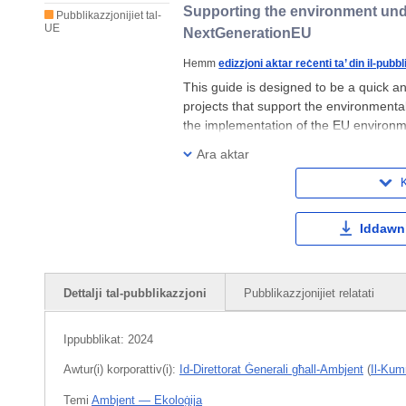
Supporting the environment und
Pubblikazzjonijiet tal-
UE
NextGenerationEU
Hemm
edizzjoni aktar reċenti ta’ din il-pubbl
This guide is designed to be a quick a
projects that support the environmenta
the implementation of the EU environm
technical assistance. Project promoters
Ara aktar
K
Iddawnl
Dettalji tal-pubblikazzjoni
Pubblikazzjonijiet relatati
Ippubblikat:
2024
Awtur(i) korporattiv(i):
Id-Direttorat Ġenerali għall-Ambjent
(
Il-Kum
Temi
Ambjent — Ekoloġija