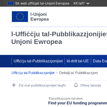
Sit web uffiċjali tal-Unjoni Ewropea
Kif taf?
l-Uffiċċju tal-Pubblikazzjonijiet
Unjoni Ewropea
Uffiċċju tal-Pubblikazzjonijiet
Id-dritt tal-UE
Data E
Uffiċċju tal-Pubblikazzjonijiet
Dettalji ta' Pubblikazzjoni
Publication Detail Actions Portlet
Żid mal-pubblikazzjonijiet tiegħi
Oħloq twissija
Klassifikazzjoni tal-utent
Find your EU funding programme