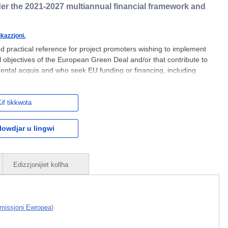
er the 2021-2027 multiannual financial framework and
ikazzjoni.
nd practical reference for project promoters wishing to implement
l objectives of the European Green Deal and/or that contribute to
ental acquis and who seek EU funding or financing, including
 can be either private or public actors, and both are
if tikkwota
owdjar u lingwi
Edizzjonijiet kollha
missjoni Ewropea
)