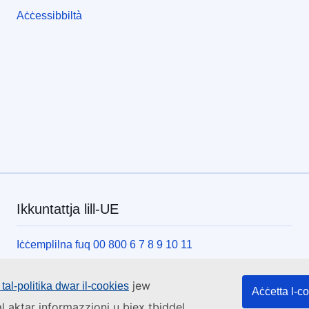
Aċċessibbiltà
Ikkuntattja lill-UE
Iċċemplilna fuq 00 800 6 7 8 9 10 11
Uża alternattivi telefoniċi oħrajn
jew
tal-politika dwar il-cookies
Iktbilna permezz tal-formola ta’ kuntatt tagħna
Aċċetta l-c
l aktar informazzjoni u biex tbiddel