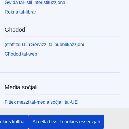
Gwida tal-istil interistituzzjonali
Rokna tal-librar
Għodod
(staff tal-UE) Servizzi ta’ pubblikazzjoni
Għodod tal-web
Media soċjali
Fittex mezzi tal-media soċjali tal-UE
L-istituzzjonijiet u l-korpi tal-UE
ookies kollha
Aċċetta biss il-cookies essenzjali