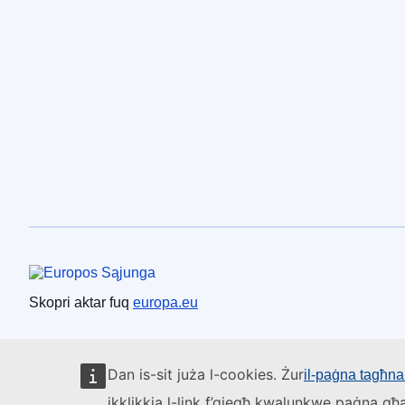
Unjoni Ewropea
Skopri aktar fuq
europa.eu
Dan is-sit juża l-cookies. Żur
il-paġna tagħna 
ikklikkja l-link f’qiegħ kwalunkwe paġna għa