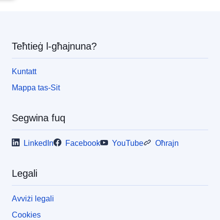
pea
Teħtieġ l-għajnuna?
Kuntatt
Mappa tas-Sit
Segwina fuq
LinkedIn
Facebook
YouTube
Oħrajn
Legali
Avviżi legali
Cookies