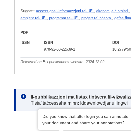
Suġġett:
aċċess għall-informazzjoni tal-UE
,
ekonomija ċirkolari
ambjent tal-UE
,
programm tal-UE
,
proġett ta’ riċerka
,
qafas fina
PDF
ISSN
ISBN
DOI
978-92-68-22639-1
10.2779/5
Released on EU publications website:
2024-12-09
Note:
Il-pubblikazzjoni ma tistax tintwera fil-viżwal
Tista’ taċċessaha minn: Iddawnlowdjar u lingwi
Did you know that after login you can annotate
your document and share your annotations?