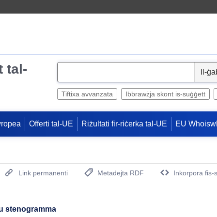
 tal-
S
e
l
Tiftixa avvanzata
Ibbrawżja skont is-suġġett
e
c
wropea
Offerti tal-UE
Riżultati fir-riċerka tal-UE
EU Whoisw
t
Link permanenti
Metadejta RDF
Inkorpora fis-
(Opens New Window)
šu stenogramma