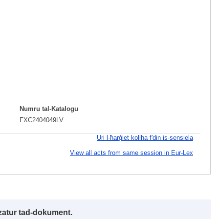
Numru tal-Katalogu
FXC2404049LV
Uri l-ħarġiet kollha f'din is-sensiela
View all acts from same session in Eur-Lex
izzatur tad-dokument.