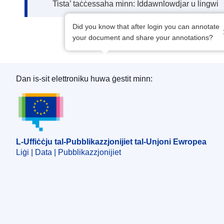
Tista’ taċċessaha minn: Iddawnlowdjar u lingwi
Did you know that after login you can annotate
your document and share your annotations?
Dan is-sit elettroniku huwa ġestit minn:
L-Uffiċċju tal-Pubblikazzjonijiet tal-Unjoni Ewro
L-Uffiċċju tal-Pubblikazzjonijiet tal-Unjoni Ewropea
Liġi | Data | Pubblikazzjonijiet