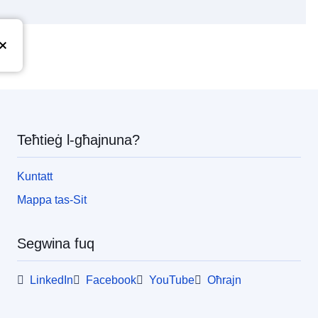
pea
Teħtieġ l-għajnuna?
Kuntatt
Mappa tas-Sit
Segwina fuq
LinkedIn
Facebook
YouTube
Oħrajn