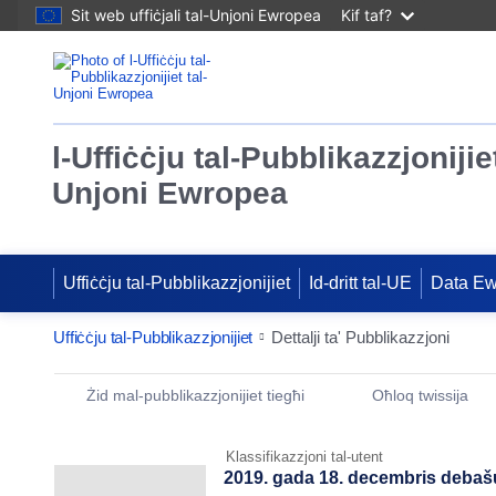
Sit web uffiċjali tal-Unjoni Ewropea
Kif taf?
l-Uffiċċju tal-Pubblikazzjonijiet
Unjoni Ewropea
Uffiċċju tal-Pubblikazzjonijiet
Id-dritt tal-UE
Data E
Uffiċċju tal-Pubblikazzjonijiet
Dettalji ta' Pubblikazzjoni
Publication Detail Actions Portlet
Żid mal-pubblikazzjonijiet tiegħi
Oħloq twissija
Klassifikazzjoni tal-utent
2019. gada 18. decembris deba