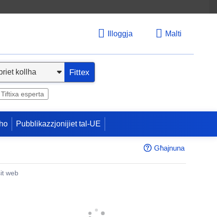
Illoggja
Malti
Fittex
Tiftixa esperta
ho
Pubblikazzjonijiet tal-UE
Għajnuna
sit web