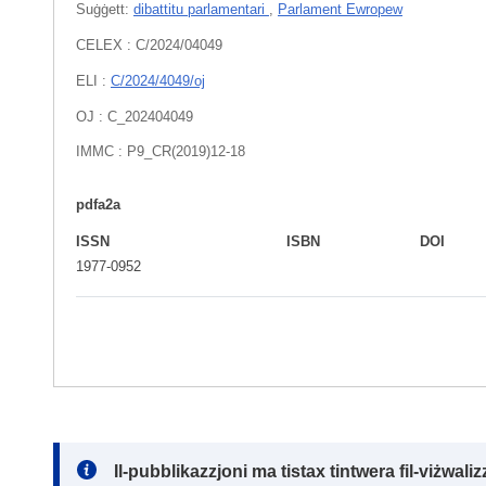
Suġġett:
dibattitu parlamentari
,
Parlament Ewropew
CELEX : C/2024/04049
ELI :
C/2024/4049/oj
OJ : C_202404049
IMMC : P9_CR(2019)12-18
pdfa2a
ISSN
ISBN
DOI
1977-0952
Note:
Il-pubblikazzjoni ma tistax tintwera fil-viżwal