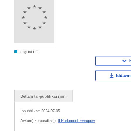
Il-liġi tal-UE
K
Iddawnl
Dettalji tal-pubblikazzjoni
Ippubblikat:
2024-07-05
Awtur(i) korporattiv(i):
Il-Parlament Ewropew