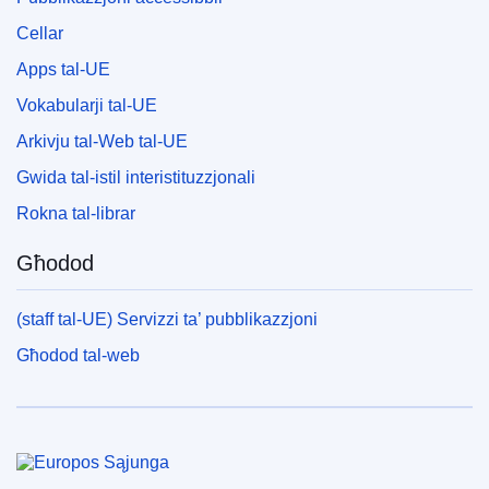
Cellar
Apps tal-UE
Vokabularji tal-UE
Arkivju tal-Web tal-UE
Gwida tal-istil interistituzzjonali
Rokna tal-librar
Għodod
(staff tal-UE) Servizzi ta’ pubblikazzjoni
Għodod tal-web
Unjoni Ewropea