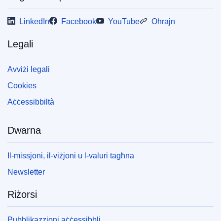
LinkedIn
Facebook
YouTube
Oħrajn
Legali
Avviżi legali
Cookies
Aċċessibbiltà
Dwarna
Il-missjoni, il-viżjoni u l-valuri tagħna
Newsletter
Riżorsi
Pubblikazzjoni aċċessibbli