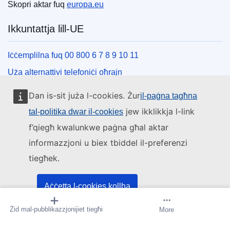
Skopri aktar fuq
europa.eu
Ikkuntattja lill-UE
Iċċemplilna fuq 00 800 6 7 8 9 10 11
Uża alternattivi telefoniċi oħrajn
Iktbilna permezz tal-formola ta’ kuntatt tagħna
Dan is-sit juża l-cookies. Żur
il-paġna tagħna
Iltaqa’ magħna f’wieħed miċ-ċentri tal-UE
jew ikklikkja l-link
tal-politika dwar il-cookies
f’qiegħ kwalunkwe paġna għal aktar
Media soċjali
informazzjoni u biex tbiddel il-preferenzi
tiegħek.
Fittex mezzi tal-media soċjali tal-UE
L-istituzzjonijiet u l-korpi tal-UE
Aċċetta l-cookies kollha
Żid mal-pubblikazzjonijiet tiegħi
Oħloq twissija
More
Aċċetta biss il-cookies essenzjali
Fittex l-istituzzjonijiet u l-korpi kollha tal-UE.