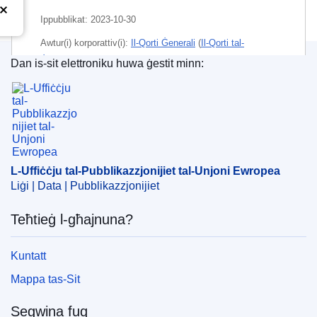
Ippubblikat:
2023-10-30
Awtur(i) korporattiv(i):
Il-Qorti Ġenerali
(
Il-Qorti tal-
Ġustizzja tal-Unjoni Ewropea
)
Dan is-sit elettroniku huwa ġestit minn:
L-Uffiċċju tal-Pubblikazzjonijiet tal-Unjoni Ewrope
Suġġett:
għalf tal-annimali
,
liġi tat-trademarks
,
marka
kummerċjali reġistrata
,
suppliment tal-ikel
,
trademark
tal-UE
CELEX : 62022TB0609
L-Uffiċċju tal-Pubblikazzjonijiet tal-Unjoni Ewropea
ELI :
C/2023/337/oj
Liġi | Data | Pubblikazzjonijiet
OJ : C_202300337
Teħtieġ l-għajnuna?
IMMC : ORD-T-0609-2022
Kuntatt
Mappa tas-Sit
Segwina fuq