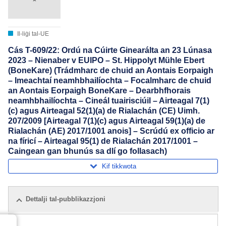
Il-liġi tal-UE
Cás T-609/22: Ordú na Cúirte Ginearálta an 23 Lúnasa
2023 – Nienaber v EUIPO – St. Hippolyt Mühle Ebert
(BoneKare) (Trádmharc de chuid an Aontais Eorpaigh
– Imeachtaí neamhbhailíochta – Focalmharc de chuid
an Aontais Eorpaigh BoneKare – Dearbhfhorais
neamhbhailíochta – Cineál tuairisciúil – Airteagal 7(1)
(c) agus Airteagal 52(1)(a) de Rialachán (CE) Uimh.
207/2009 [Airteagal 7(1)(c) agus Airteagal 59(1)(a) de
Rialachán (AE) 2017/1001 anois] – Scrúdú ex officio ar
na fíricí – Airteagal 95(1) de Rialachán 2017/1001 –
Caingean gan bhunús sa dlí go follasach)
Kif tikkwota
Dettalji tal-pubblikazzjoni