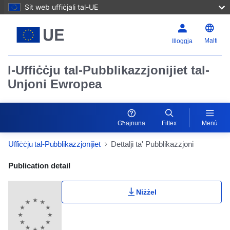
Sit web uffiċjali tal-UE
Malti
Illoggja
l-Uffiċċju tal-Pubblikazzjonijiet tal-
Unjoni Ewropea
Għajnuna
Fittex
Menù
Uffiċċju tal-Pubblikazzjonijiet
Dettalji ta' Pubblikazzjoni
Publication Detail Actions Portlet
Publication detail
Niżżel