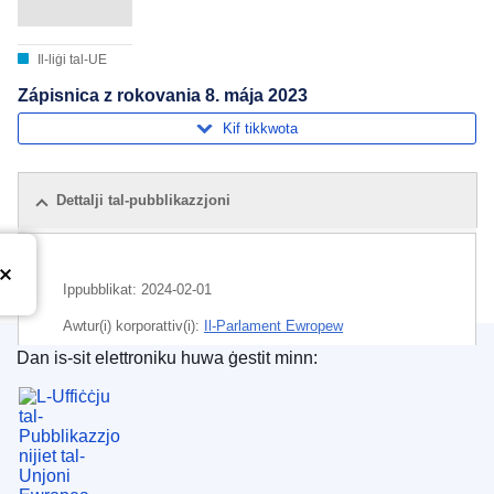
Il-liġi tal-UE
Zápisnica z rokovania 8. mája 2023
Kif tikkwota
Dettalji tal-pubblikazzjoni
Ippubblikat:
2024-02-01
Awtur(i) korporattiv(i):
Il-Parlament Ewropew
Dan is-sit elettroniku huwa ġestit minn:
Suġġett:
dibattitu parlamentari
,
Parlament Ewropew
L-Uffiċċju tal-Pubblikazzjonijiet tal-Unjoni Ewrope
CELEX : C/2024/01161
ELI :
C/2024/1161/oj
OJ : C_202401161