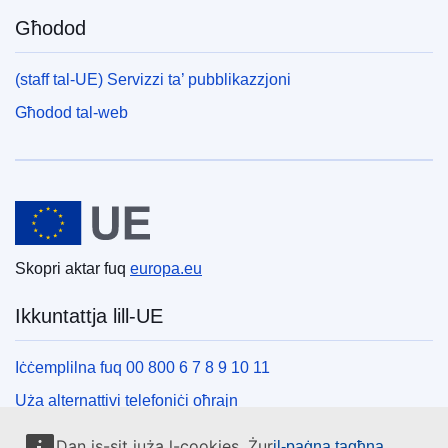
Għodod
(staff tal-UE) Servizzi ta’ pubblikazzjoni
Għodod tal-web
Unjoni Ewropea
Skopri aktar fuq
europa.eu
Ikkuntattja lill-UE
Iċċemplilna fuq 00 800 6 7 8 9 10 11
Uża alternattivi telefoniċi oħrajn
Iktbilna permezz tal-formola ta’ kuntatt tagħna
Dan is-sit juża l-cookies. Żur
il-paġna tagħna