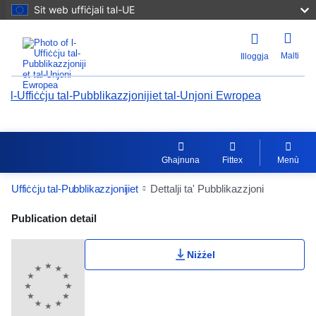
Sit web uffiċjali tal-UE
Malti
Illoggja
l-Uffiċċju tal-Pubblikazzjonijiet tal-Unjoni Ewropea
Għajnuna
Fittex
Menù
Uffiċċju tal-Pubblikazzjonijiet
Dettalji ta' Pubblikazzjoni
Publication Detail Actions Portlet
Publication detail
Niżżel