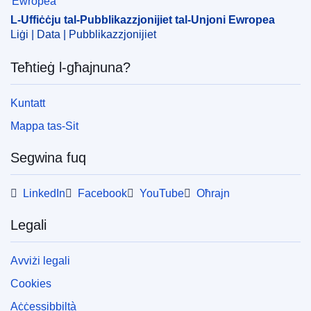
IMMC : P9_PV(2023)05-08
L-Uffiċċju tal-Pubblikazzjonijiet tal-Unjoni Ewropea
Liġi | Data | Pubblikazzjonijiet
pdfa2a
Teħtieġ l-għajnuna?
Uri l-ħarġiet kollha f'din is-sensiela
View all acts from same session in Eur-Lex
Kuntatt
Mappa tas-Sit
Segwina fuq
LinkedIn
Facebook
YouTube
Oħrajn
Legali
Avviżi legali
Cookies
Aċċessibbiltà