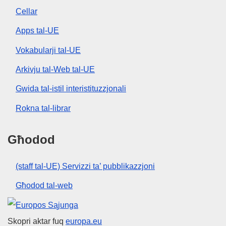
Cellar
Apps tal-UE
Vokabularji tal-UE
Arkivju tal-Web tal-UE
Gwida tal-istil interistituzzjonali
Rokna tal-librar
Għodod
(staff tal-UE) Servizzi ta’ pubblikazzjoni
Għodod tal-web
Unjoni Ewropea
Skopri aktar fuq
europa.eu