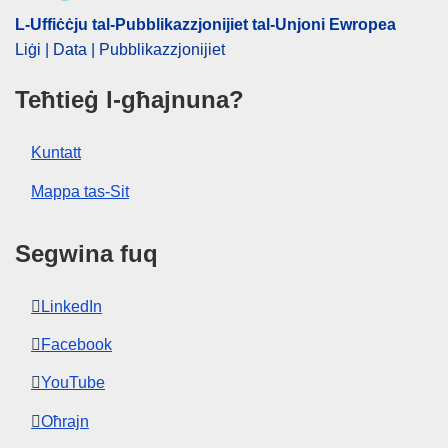
L-Uffiċċju tal-Pubblikazzjonijiet tal-Unjoni Ewropea
Liġi | Data | Pubblikazzjonijiet
Teħtieġ l-għajnuna?
Kuntatt
Mappa tas-Sit
Segwina fuq
LinkedIn
Facebook
YouTube
Oħrajn