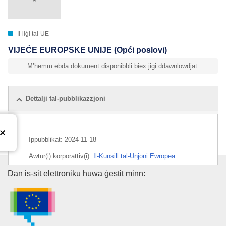
Il-liġi tal-UE
VIJEĆE EUROPSKE UNIJE (Opći poslovi)
M’hemm ebda dokument disponibbli biex jiġi ddawnlowdjat.
Dettalji tal-pubblikazzjoni
Ippubblikat:
2024-11-18
Awtur(i) korporattiv(i):
Il-Kunsill tal-Unjoni Ewropea
L-Uffiċċju tal-Pubblikazzjonijiet
Dan is-sit elettroniku huwa ġestit minn:
IMMC : ST 15634 2024 INIT