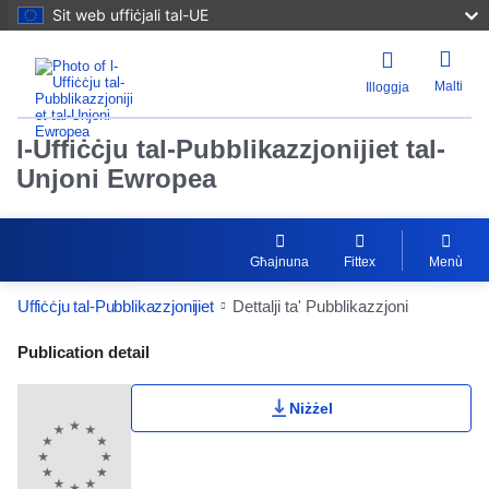
Sit web uffiċjali tal-UE
Malti
Illoggja
l-Uffiċċju tal-Pubblikazzjonijiet tal-
Unjoni Ewropea
Għajnuna
Fittex
Menù
Uffiċċju tal-Pubblikazzjonijiet
Dettalji ta' Pubblikazzjoni
Publication Detail Actions Portlet
Publication detail
Niżżel