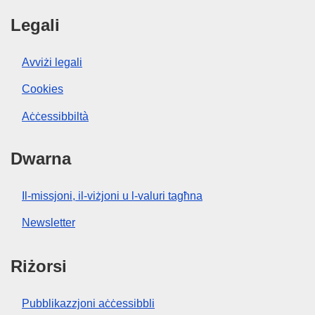
Legali
Avviżi legali
Cookies
Aċċessibbiltà
Dwarna
Il-missjoni, il-viżjoni u l-valuri tagħna
Newsletter
Riżorsi
Pubblikazzjoni aċċessibbli