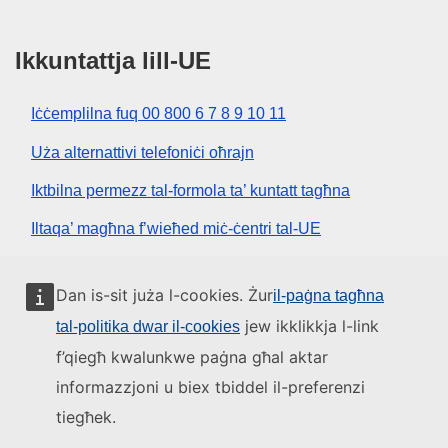
Ikkuntattja lill-UE
Iċċemplilna fuq 00 800 6 7 8 9 10 11
Uża alternattivi telefoniċi oħrajn
Iktbilna permezz tal-formola ta’ kuntatt tagħna
Iltaqa’ magħna f’wieħed miċ-ċentri tal-UE
Media soċjali
Dan is-sit juża l-cookies. Żur
il-paġna tagħna
jew ikklikkja l-link
tal-politika dwar il-cookies
Fittex mezzi tal-media soċjali tal-UE
f’qiegħ kwalunkwe paġna għal aktar
informazzjoni u biex tbiddel il-preferenzi
L-istituzzjonijiet u l-korpi tal-UE
tiegħek.