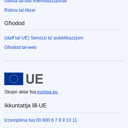
Gwida tal-istil interistituzzjonali
Rokna tal-librar
Għodod
(staff tal-UE) Servizzi ta’ pubblikazzjoni
Għodod tal-web
Unjoni Ewropea
Skopri aktar fuq
europa.eu
Ikkuntattja lill-UE
Iċċemplilna fuq 00 800 6 7 8 9 10 11