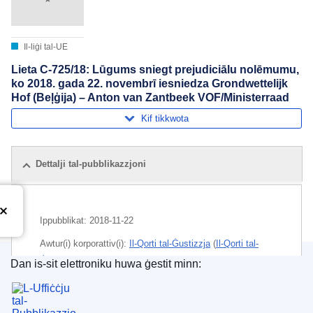
Il-liġi tal-UE
Lieta C-725/18: Lūgums sniegt prejudiciālu nolēmumu,
ko 2018. gada 22. novembrī iesniedza Grondwettelijk
Hof (Beļģija) – Anton van Zantbeek VOF/Ministerraad
Kif tikkwota
Dettalji tal-pubblikazzjoni
Ippubblikat:
2018-11-22
Awtur(i) korporattiv(i):
Il-Qorti tal-Ġustizzja
(
Il-Qorti tal-
Ġustizzja tal-Unjoni Ewropea
)
Dan is-sit elettroniku huwa ġestit minn:
L-Uffiċċju tal-Pubblikazzjonijiet tal-Unjoni Ewrope
Suġġett:
bażi tal-istima tat-taxxa
,
intermedjarju
kummerċjali
,
libertà li jiġu pprovduti servizzi
,
moviment