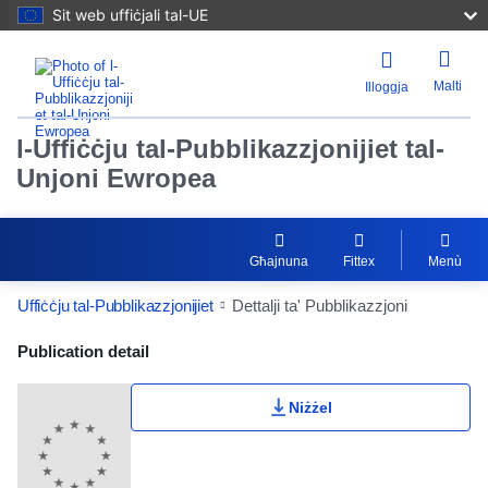
Sit web uffiċjali tal-UE
Malti
Illoggja
l-Uffiċċju tal-Pubblikazzjonijiet tal-
Unjoni Ewropea
Għajnuna
Fittex
Menù
Uffiċċju tal-Pubblikazzjonijiet
Dettalji ta' Pubblikazzjoni
Publication Detail Actions Portlet
Publication detail
Niżżel