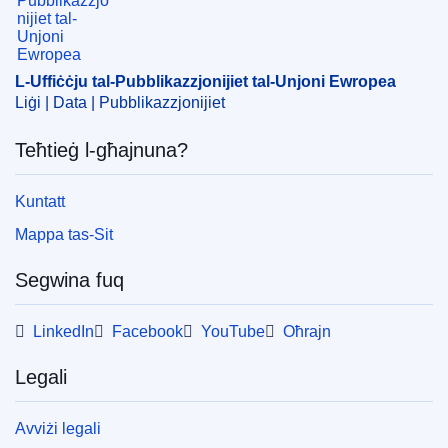
liberu tal-kapital
,
stabbiliment
,
taxxa fuq it-trasferiment
ta’ kapital
,
tranżazzjoni fil-borża
CELEX : 62018CN0725
L-Uffiċċju tal-Pubblikazzjonijiet tal-Unjoni Ewropea
Liġi | Data | Pubblikazzjonijiet
OJ : JOC_2019_044_R_0020
IMMC : DDP-C-0725-2018
Teħtieġ l-għajnuna?
Kuntatt
Mappa tas-Sit
Segwina fuq
LinkedIn
Facebook
YouTube
Oħrajn
Legali
Avviżi legali