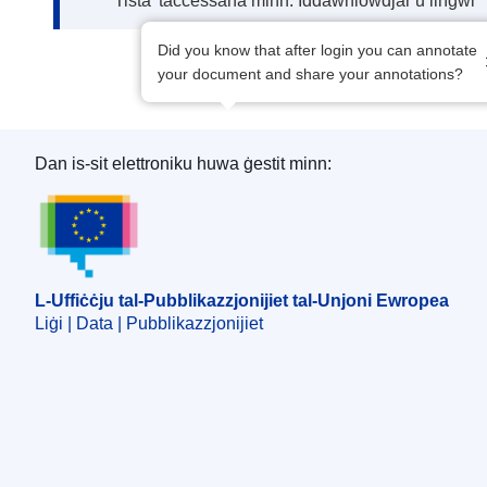
Tista’ taċċessaha minn: Iddawnlowdjar u lingwi
Did you know that after login you can annotate
your document and share your annotations?
Dan is-sit elettroniku huwa ġestit minn:
L-Uffiċċju tal-Pubblikazzjonijiet tal-Unjoni Ewro
L-Uffiċċju tal-Pubblikazzjonijiet tal-Unjoni Ewropea
Liġi | Data | Pubblikazzjonijiet