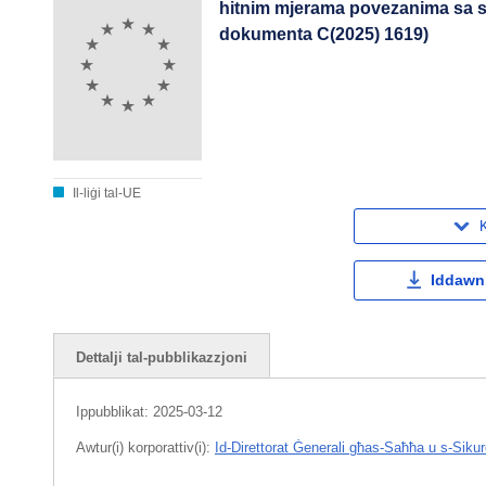
hitnim mjerama povezanima sa s
dokumenta C(2025) 1619)
Il-liġi tal-UE
K
Iddawnl
Dettalji tal-pubblikazzjoni
Ippubblikat:
2025-03-12
Awtur(i) korporattiv(i):
Id-Direttorat Ġenerali għas-Saħħa u s-Siku