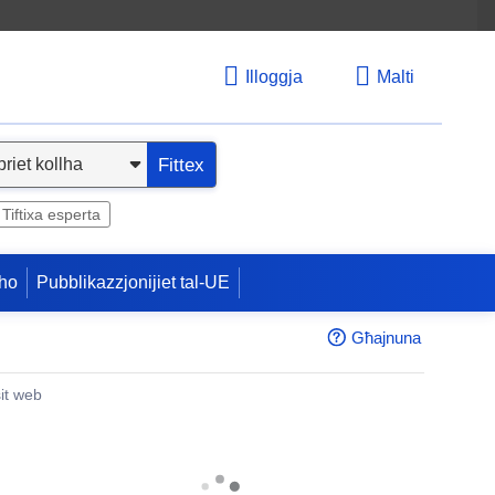
Illoggja
Malti
Fittex
Tiftixa esperta
ho
Pubblikazzjonijiet tal-UE
Għajnuna
sit web