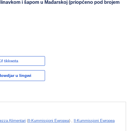
linavkom i šapom u Mađarskoj (priopćeno pod brojem
if tikkwota
owdjar u lingwi
rezza Alimentari
(
Il-Kummissjoni Ewropea
)
,
Il-Kummissjoni Ewropea