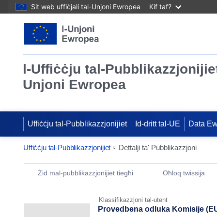
Sit web uffiċjali tal-Unjoni Ewropea
Kif taf?
l-Uffiċċju tal-Pubblikazzjonijiet
Unjoni Ewropea
Uffiċċju tal-Pubblikazzjonijiet
Id-dritt tal-UE
Data E
Uffiċċju tal-Pubblikazzjonijiet
Dettalji ta' Pubblikazzjoni
Publication Detail Actions Portlet
Żid mal-pubblikazzjonijiet tiegħi
Oħloq twissija
Klassifikazzjoni tal-utent
Provedbena odluka Komisije (EU