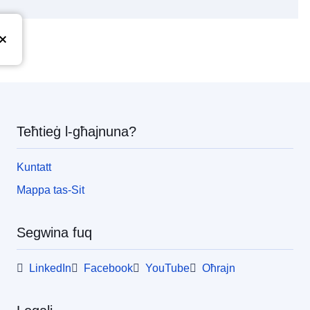
pea
Teħtieġ l-għajnuna?
Kuntatt
Mappa tas-Sit
Segwina fuq
LinkedIn
Facebook
YouTube
Oħrajn