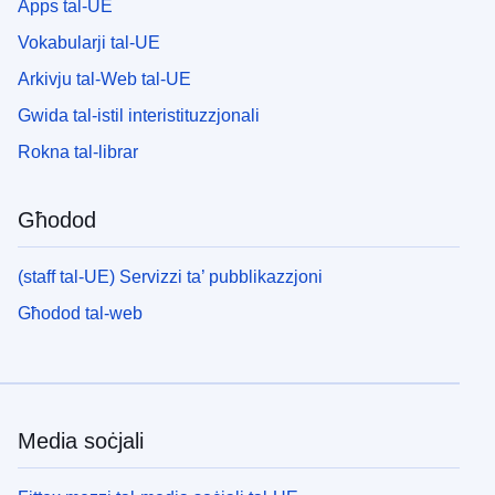
Apps tal-UE
Vokabularji tal-UE
Arkivju tal-Web tal-UE
Gwida tal-istil interistituzzjonali
Rokna tal-librar
Għodod
(staff tal-UE) Servizzi ta’ pubblikazzjoni
Għodod tal-web
Media soċjali