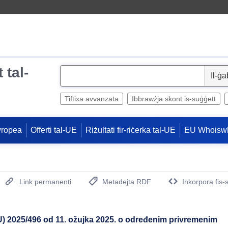
 tal-
S
e
l
Tiftixa avvanzata
Ibbrawżja skont is-suġġett
e
c
wropea
Offerti tal-UE
Riżultati fir-riċerka tal-UE
EU Whoisw
t
Link permanenti
Metadejta RDF
Inkorpora fis-
(Opens New Window)
) 2025/496 оd 11. ožujka 2025. o određenim privremenim