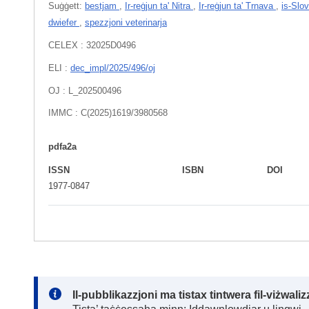
Suġġett:
bestjam
,
Ir-reġjun ta' Nitra
,
Ir-reġjun ta' Trnava
,
is-Slo
dwiefer
,
spezzjoni veterinarja
CELEX : 32025D0496
ELI :
dec_impl/2025/496/oj
OJ : L_202500496
IMMC : C(2025)1619/3980568
pdfa2a
ISSN
ISBN
DOI
1977-0847
Note:
Il-pubblikazzjoni ma tistax tintwera fil-viżwal