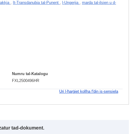
vakkja
,
It-Transdanubia tal-Punent
,
l-Ungerija
,
marda tal-ilsien u d-
Numru tal-Katalogu
FXL2500496HR
Uri l-ħarġiet kollha f'din is-sensiela
izzatur tad-dokument.