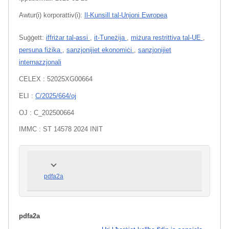
Awtur(i) korporattiv(i):
Il-Kunsill tal-Unjoni Ewropea
Suġġett:
iffriżar tal-assi
,
it-Tuneżija
,
miżura restrittiva tal-UE
,
persuna fiżika
,
sanzjonijiet ekonomiċi
,
sanzjonijiet
internazzjonali
CELEX : 52025XG00664
ELI :
C/2025/664/oj
OJ : C_202500664
IMMC : ST 14578 2024 INIT
pdfa2a
pdfa2a