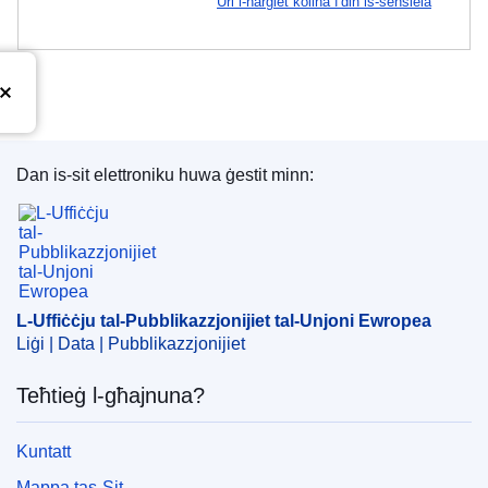
Uri l-ħarġiet kollha f'din is-sensiela
Dan is-sit elettroniku huwa ġestit minn:
L-Uffiċċju tal-Pubblikazzjonijiet tal-Unjoni Ewrope
L-Uffiċċju tal-Pubblikazzjonijiet tal-Unjoni Ewropea
Liġi | Data | Pubblikazzjonijiet
Teħtieġ l-għajnuna?
Kuntatt
Mappa tas-Sit