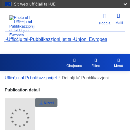
Sit web uffiċjali tal-UE
Malti
Illoggja
l-Uffiċċju tal-Pubblikazzjonijiet tal-Unjoni Ewropea
Għajnuna
Fittex
Menù
Uffiċċju tal-Pubblikazzjonijiet
Dettalji ta' Pubblikazzjoni
Publication Detail Actions Portlet
Publication detail
Klassifikazzjoni tal-utent
Niżżel