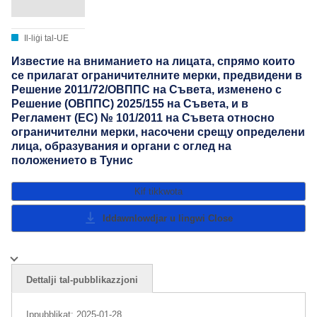
Il-liġi tal-UE
Известие на вниманието на лицата, спрямо които
се прилагат ограничителните мерки, предвидени в
Решение 2011/72/ОВППС на Съвета, изменено с
Решение (ОВППС) 2025/155 на Съвета, и в
Регламент (EС) № 101/2011 на Съвета относно
ограничителни мерки, насочени срещу определени
лица, образувания и органи с оглед на
положението в Тунис
Kif tikkwota
Iddawnlowdjar u lingwi
Close
Dettalji tal-pubblikazzjoni
Ippubblikat:
2025-01-28