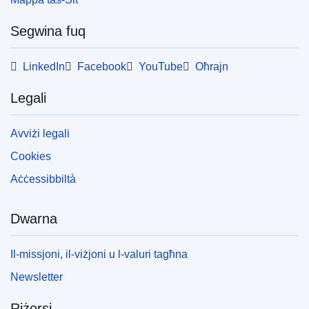
Segwina fuq
LinkedIn
Facebook
YouTube
Oħrajn
Legali
Avviżi legali
Cookies
Aċċessibbiltà
Dwarna
Il-missjoni, il-viżjoni u l-valuri tagħna
Newsletter
Riżorsi