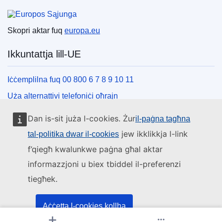
Unjoni Ewropea
Skopri aktar fuq
europa.eu
Ikkuntattja lill-UE
Iċċemplilna fuq 00 800 6 7 8 9 10 11
Uża alternattivi telefoniċi oħrajn
Iktbilna permezz tal-formola ta’ kuntatt tagħna
Dan is-sit juża l-cookies. Żur
il-paġna tagħna
Iltaqa’ magħna f’wieħed miċ-ċentri tal-UE
jew ikklikkja l-link
tal-politika dwar il-cookies
f’qiegħ kwalunkwe paġna għal aktar
Media soċjali
informazzjoni u biex tbiddel il-preferenzi
tiegħek.
Fittex mezzi tal-media soċjali tal-UE
L-istituzzjonijiet u l-korpi tal-UE
Aċċetta l-cookies kollha