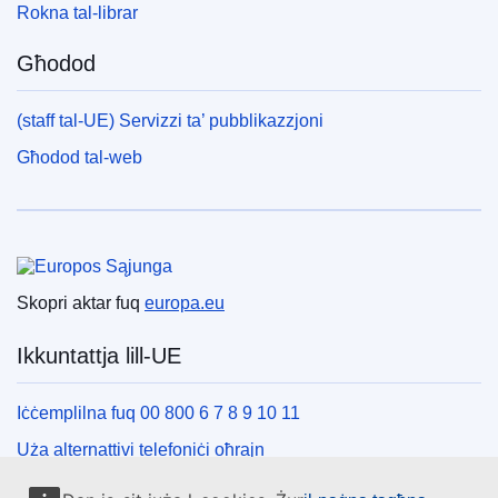
Rokna tal-librar
Għodod
(staff tal-UE) Servizzi ta’ pubblikazzjoni
Għodod tal-web
Unjoni Ewropea
Skopri aktar fuq
europa.eu
Ikkuntattja lill-UE
Iċċemplilna fuq 00 800 6 7 8 9 10 11
Uża alternattivi telefoniċi oħrajn
Iktbilna permezz tal-formola ta’ kuntatt tagħna