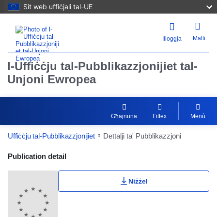
Sit web uffiċjali tal-UE
Malti
Illoggja
l-Uffiċċju tal-Pubblikazzjonijiet tal-
Unjoni Ewropea
Għajnuna
Fittex
Menù
Uffiċċju tal-Pubblikazzjonijiet
Dettalji ta' Pubblikazzjoni
Publication Detail Actions Portlet
Publication detail
Niżżel