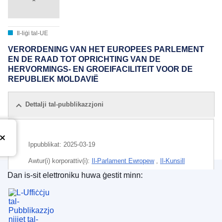
Il-liġi tal-UE
VERORDENING VAN HET EUROPEES PARLEMENT
EN DE RAAD TOT OPRICHTING VAN DE
HERVORMINGS- EN GROEIFACILITEIT VOOR DE
REPUBLIEK MOLDAVIË
Dettalji tal-pubblikazzjoni
Ippubblikat:
2025-03-19
Awtur(i) korporattiv(i):
Il-Parlament Ewropew
,
Il-Kunsill
tal-Unjoni Ewropea
Dan is-sit elettroniku huwa ġestit minn:
L-Uffiċċju tal-Pubblikazzjonijiet tal-Unjoni Ewrope
IMMC : PE 1 2025 REV 1