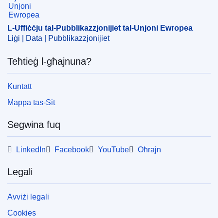
L-Uffiċċju tal-Pubblikazzjonijiet tal-Unjoni Ewropea
Liġi | Data | Pubblikazzjonijiet
Teħtieġ l-għajnuna?
Kuntatt
Mappa tas-Sit
Segwina fuq
LinkedIn
Facebook
YouTube
Oħrajn
Legali
Avviżi legali
Cookies