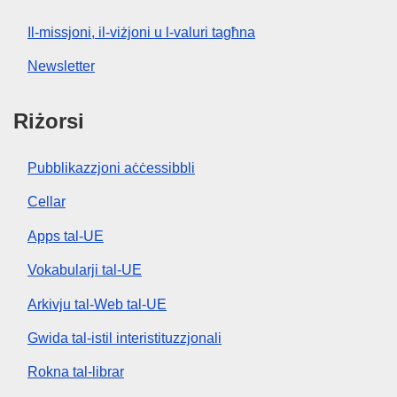
Il-missjoni, il-viżjoni u l-valuri tagħna
Newsletter
Riżorsi
Pubblikazzjoni aċċessibbli
Cellar
Apps tal-UE
Vokabularji tal-UE
Arkivju tal-Web tal-UE
Gwida tal-istil interistituzzjonali
Rokna tal-librar