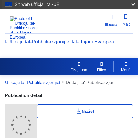
Sit web uffiċjali tal-UE
Malti
Illoggja
l-Uffiċċju tal-Pubblikazzjonijiet tal-Unjoni Ewropea
Għajnuna
Fittex
Menù
Uffiċċju tal-Pubblikazzjonijiet
Dettalji ta' Pubblikazzjoni
Publication Detail Actions Portlet
Publication detail
Klassifikazzjoni tal-utent
Niżżel