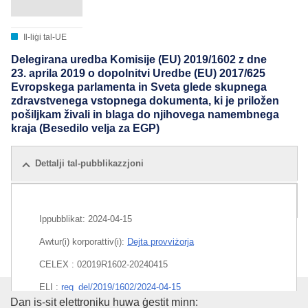
Il-liġi tal-UE
Delegirana uredba Komisije (EU) 2019/1602 z dne
23. aprila 2019 o dopolnitvi Uredbe (EU) 2017/625
Evropskega parlamenta in Sveta glede skupnega
zdravstvenega vstopnega dokumenta, ki je priložen
pošiljkam živali in blaga do njihovega namembnega
kraja (Besedilo velja za EGP)
Dettalji tal-pubblikazzjoni
Edizzjonijiet kollha
Ippubblikat:
2024-04-15
Awtur(i) korporattiv(i):
Dejta provviżorja
CELEX : 02019R1602-20240415
ELI :
reg_del/2019/1602/2024-04-15
L-Uffiċċju tal-Pubblikazzjonijiet
Dan is-sit elettroniku huwa ġestit minn: