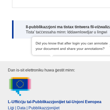
Note:
Il-pubblikazzjoni ma tistax tintwera fil-viżwal
Tista’ taċċessaha minn: Iddawnlowdjar u lingwi
Did you know that after login you can annotate
your document and share your annotations?
L-Uffiċċju tal-Pubblikazzjoniji
Dan is-sit elettroniku huwa ġestit minn:
L-Uffiċċju tal-Pubblikazzjonijiet tal-Unjoni Ewropea
Liġi | Data | Pubblikazzjonijiet