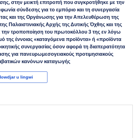
ης, στην μεικτή επιτροπή που συγκροτήθηκε με την
ωνία σύνδεσης για το εμπόριο και τη συνεργασία
τας και της Οργάνωσης για την Απελευθέρωση της
της Παλαιστινιακής Αρχής της Δυτικής Όχθης και της
ά την τροποποίηση του πρωτοκόλλου 3 της εν λόγω
σμό της έννοιας «καταγόμενα προϊόντα» ή «προϊόντα
ιοικητικής συνεργασίας όσον αφορά τη διαπερατότητα
βασης για πανευρωμεσογειακούς προτιμησιακούς
ταβατικών κανόνων καταγωγής
owdjar u lingwi