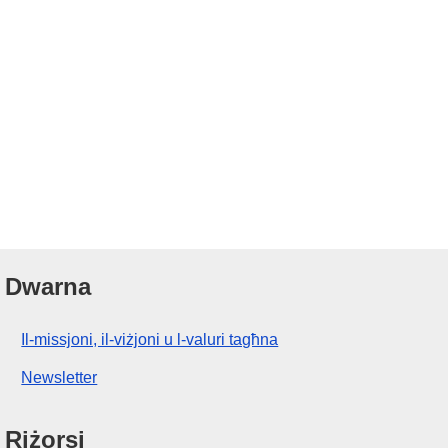
Dwarna
Il-missjoni, il-viżjoni u l-valuri tagħna
Newsletter
Riżorsi