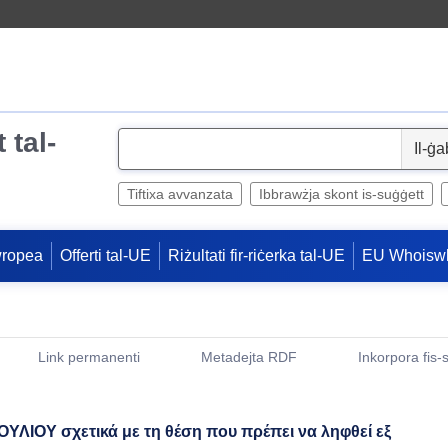
 tal-
S
e
l
Tiftixa avvanzata
Ibbrawżja skont is-suġġett
e
c
wropea
Offerti tal-UE
Riżultati fir-riċerka tal-UE
EU Whoisw
t
Link permanenti
Metadejta RDF
Inkorpora fis-
(Opens New Window)
ΟΥ σχετικά με τη θέση που πρέπει να ληφθεί εξ