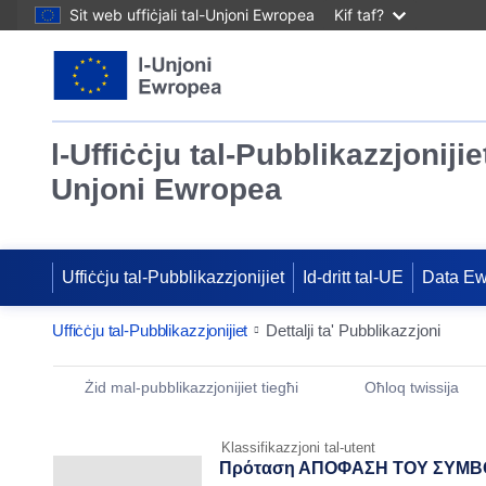
Sit web uffiċjali tal-Unjoni Ewropea
Kif taf?
l-Uffiċċju tal-Pubblikazzjonijiet
Unjoni Ewropea
Uffiċċju tal-Pubblikazzjonijiet
Id-dritt tal-UE
Data E
Uffiċċju tal-Pubblikazzjonijiet
Dettalji ta' Pubblikazzjoni
Publication Detail Actions Portlet
Żid mal-pubblikazzjonijiet tiegħi
Oħloq twissija
Klassifikazzjoni tal-utent
Πρόταση ΑΠΟΦΑΣΗ ΤΟΥ ΣΥΜΒΟΥΛΙ