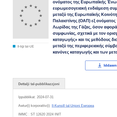
ονόματος της Ευρωπαϊκής Ένωσ
ευρωμεσογειακή ενδιάμεση συμφ
μεταξύ της Ευρωπαϊκής Κοινότη
Παλαιστίνης (ΟΑΠ) εξ ονόματος 
Λωρίδας της Γάζας, όσον αφορ
συμφωνίας, σχετικά με τον ορι
καταγωγής» και τις μεθόδους δ
μεταξύ της περιφερειακής σύμ
Il-liġi tal-UE
κανόνες καταγωγής και των με
Iddawnl
Dettalji tal-pubblikazzjoni
Ippubblikat:
2024-07-31
Awtur(i) korporattiv(i):
Il-Kunsill tal-Unjoni Ewropea
IMMC : ST 12620 2024 INIT