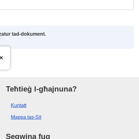
izzatur tad-dokument.
et tal-Unjoni Ewropea
Teħtieġ l-għajnuna?
Kuntatt
Mappa tas-Sit
Segwina fuq