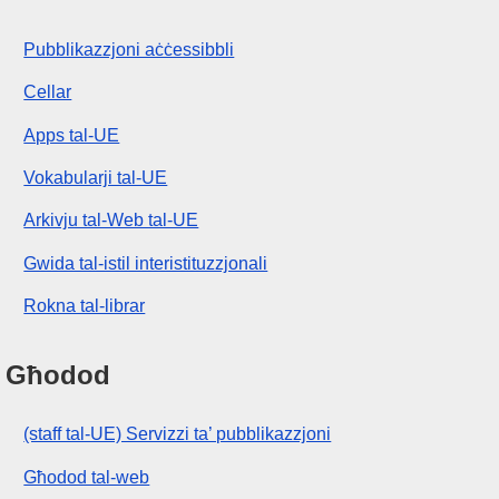
Pubblikazzjoni aċċessibbli
Cellar
Apps tal-UE
Vokabularji tal-UE
Arkivju tal-Web tal-UE
Gwida tal-istil interistituzzjonali
Rokna tal-librar
Għodod
(staff tal-UE) Servizzi ta’ pubblikazzjoni
Għodod tal-web