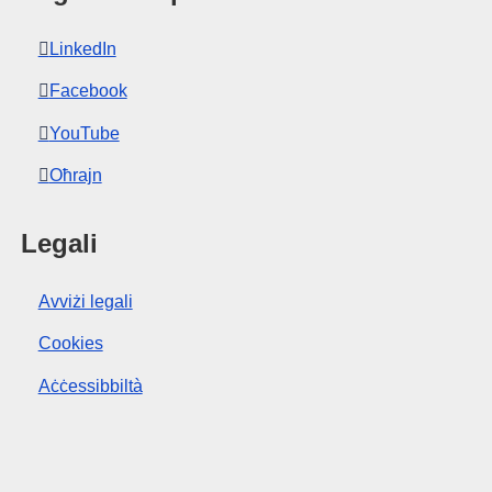
LinkedIn
Facebook
YouTube
Oħrajn
Legali
Avviżi legali
Cookies
Aċċessibbiltà