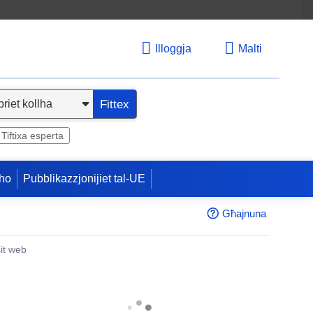
Illoggja
Malti
Fittex
Tiftixa esperta
ho
Pubblikazzjonijiet tal-UE
Għajnuna
sit web