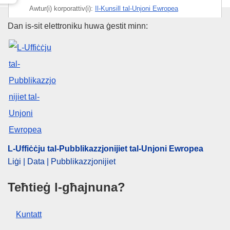
Awtur(i) korporattiv(i):
Il-Kunsill tal-Unjoni Ewropea
L-Uffiċċju tal-Pubblikazzjonijiet
Dan is-sit elettroniku huwa ġestit minn:
IMMC : ST 15215 2024 INIT
L-Uffiċċju tal-Pubblikazzjonijiet tal-Unjoni Ewropea
Liġi | Data | Pubblikazzjonijiet
Teħtieġ l-għajnuna?
Kuntatt