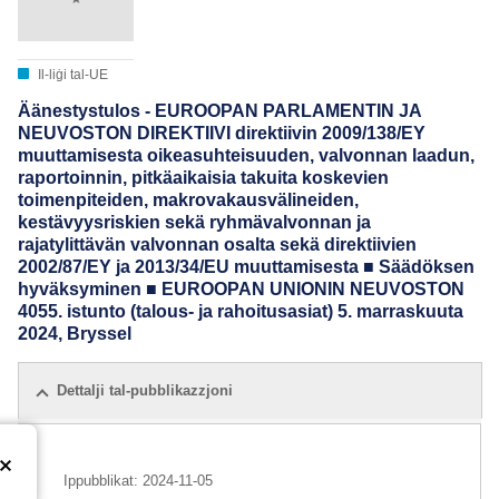
Il-liġi tal-UE
Äänestystulos - EUROOPAN PARLAMENTIN JA
NEUVOSTON DIREKTIIVI direktiivin 2009/138/EY
muuttamisesta oikeasuhteisuuden, valvonnan laadun,
raportoinnin, pitkäaikaisia takuita koskevien
toimenpiteiden, makrovakausvälineiden,
kestävyysriskien sekä ryhmävalvonnan ja
rajatylittävän valvonnan osalta sekä direktiivien
2002/87/EY ja 2013/34/EU muuttamisesta ■ Säädöksen
hyväksyminen ■ EUROOPAN UNIONIN NEUVOSTON
4055. istunto (talous- ja rahoitusasiat) 5. marraskuuta
2024, Bryssel
Dettalji tal-pubblikazzjoni
Ippubblikat:
2024-11-05