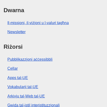
Dwarna
Il-missjoni, il-viżjoni u l-valuri tagħna
Newsletter
Riżorsi
Pubblikazzjoni aċċessibbli
Cellar
Apps tal-UE
Vokabularji tal-UE
Arkivju tal-Web tal-UE
Gwida tal-istil interistituzzjonali