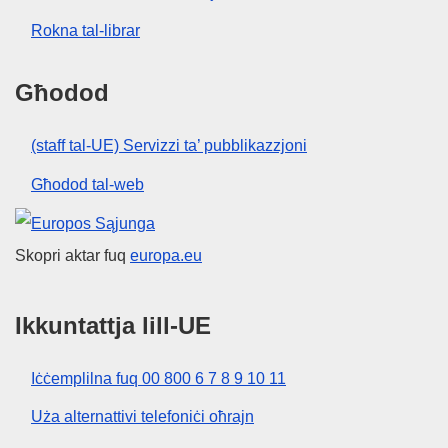
Rokna tal-librar
Għodod
(staff tal-UE) Servizzi ta’ pubblikazzjoni
Għodod tal-web
Unjoni Ewropea
Skopri aktar fuq
europa.eu
Ikkuntattja lill-UE
Iċċemplilna fuq 00 800 6 7 8 9 10 11
Uża alternattivi telefoniċi oħrajn