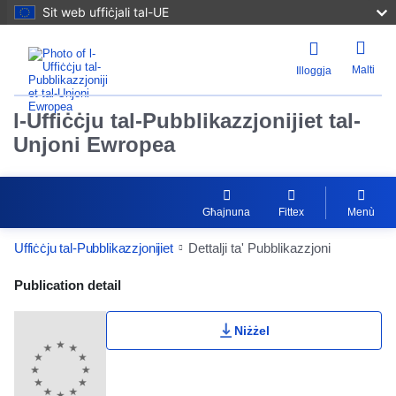
Sit web uffiċjali tal-UE
Malti
Illoggja
l-Uffiċċju tal-Pubblikazzjonijiet tal-
Unjoni Ewropea
Għajnuna
Fittex
Menù
Uffiċċju tal-Pubblikazzjonijiet
Dettalji ta' Pubblikazzjoni
Publication Detail Actions Portlet
Publication detail
Niżżel