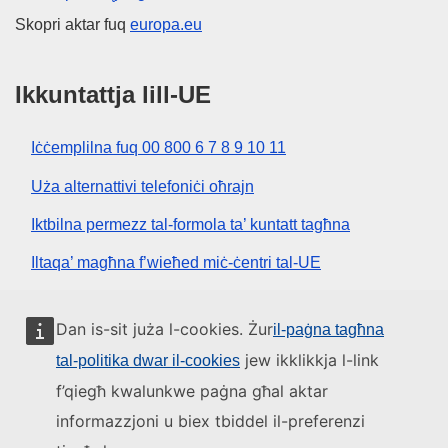
Skopri aktar fuq
europa.eu
Ikkuntattja lill-UE
Iċċemplilna fuq 00 800 6 7 8 9 10 11
Uża alternattivi telefoniċi oħrajn
Iktbilna permezz tal-formola ta’ kuntatt tagħna
Iltaqa’ magħna f’wieħed miċ-ċentri tal-UE
Media soċjali
Dan is-sit juża l-cookies. Żur
il-paġna tagħna
jew ikklikkja l-link
tal-politika dwar il-cookies
Fittex mezzi tal-media soċjali tal-UE
f’qiegħ kwalunkwe paġna għal aktar
informazzjoni u biex tbiddel il-preferenzi
L-istituzzjonijiet u l-korpi tal-UE