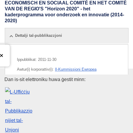
ECONOMISCH EN SOCIAAL COMITÉ EN HET COMITÉ
VAN DE REGIO'S "Horizon 2020" - het
kaderprogramma voor onderzoek en innovatie (2014-
2020)
Dettalji tal-pubblikazzjoni
Ippubblikat:
2011-11-30
Awtur(i) korporattiv(i):
Il-Kummissjoni Ewropea
L-Uffiċċju tal-Pubblikazzjonijiet
Dan is-sit elettroniku huwa ġestit minn:
Suġġett:
innovazzjoni
,
intrapriżi żgħar u ta' daqs medju
,
kooperazzjoni teknika
,
kooperazzjoni xjentifika
,
politika
tar-riċerka tal-UE
,
Programm Kwadru RTD
,
riċerka u
żvilupp
CELEX : 52011DC0808
COMNAT : COM_2011_0808_FIN