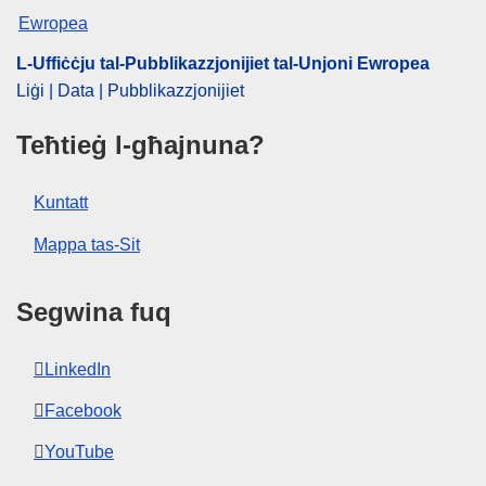
L-Uffiċċju tal-Pubblikazzjonijiet tal-Unjoni Ewropea
Liġi | Data | Pubblikazzjonijiet
Teħtieġ l-għajnuna?
Kuntatt
Mappa tas-Sit
Segwina fuq
LinkedIn
Facebook
YouTube