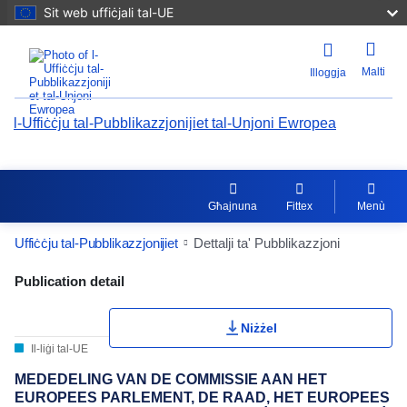
Sit web uffiċjali tal-UE
Malti
Illoggja
l-Uffiċċju tal-Pubblikazzjonijiet tal-Unjoni Ewropea
Għajnuna
Fittex
Menù
Uffiċċju tal-Pubblikazzjonijiet
Dettalji ta' Pubblikazzjoni
Publication Detail Actions Portlet
Publication detail
Niżżel
Il-liġi tal-UE
MEDEDELING VAN DE COMMISSIE AAN HET
EUROPEES PARLEMENT, DE RAAD, HET EUROPEES