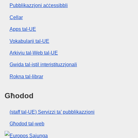
Pubblikazzjoni aċċessibbli
Cellar
Apps tal-UE
Vokabularji tal-UE
Arkivju tal-Web tal-UE
Gwida tal-istil interistituzzjonali
Rokna tal-librar
Għodod
(staff tal-UE) Servizzi ta’ pubblikazzjoni
Għodod tal-web
Unjoni Ewropea