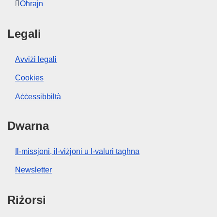
Oħrajn
Legali
Avviżi legali
Cookies
Aċċessibbiltà
Dwarna
Il-missjoni, il-viżjoni u l-valuri tagħna
Newsletter
Riżorsi