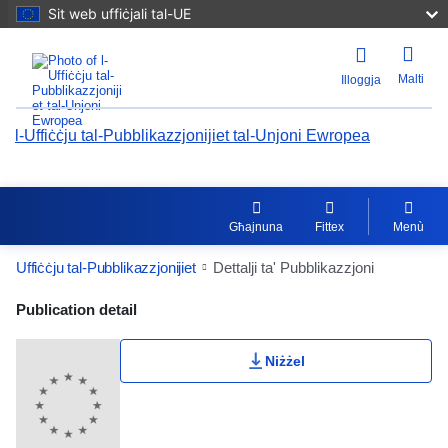
Sit web uffiċjali tal-UE
Malti
Illoggja
l-Uffiċċju tal-Pubblikazzjonijiet tal-Unjoni Ewropea
Għajnuna
Fittex
Menù
Uffiċċju tal-Pubblikazzjonijiet
Dettalji ta' Pubblikazzjoni
Publication Detail Actions Portlet
Publication detail
Klassifikazzjoni tal-utent
Niżżel