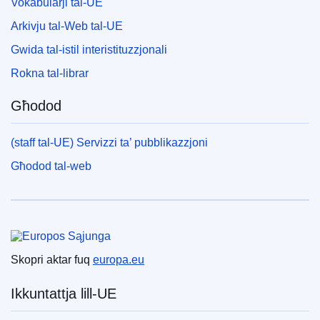
Vokabularji tal-UE
Arkivju tal-Web tal-UE
Gwida tal-istil interistituzzjonali
Rokna tal-librar
Għodod
(staff tal-UE) Servizzi ta’ pubblikazzjoni
Għodod tal-web
Unjoni Ewropea
Skopri aktar fuq
europa.eu
Ikkuntattja lill-UE