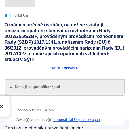
Il-liġi tal-UE
Oznámení určené osobám, na něž se vztahují
omezující opatření stanovená rozhodnutím Rady
2013/255/SZBP, prováděným prováděcím rozhodnutím
Rady (SZBP) 2017/1341, a nařízením Rady (EU) č.
36/2012, prováděným prováděcím nařízením Rady (EU)
2017/1327, o omezujících opatřeních vzhledem k
situaci v Sýrii
Kif tikkwota
Dettalji tal-pubblikazzjoni
Ippubblikat:
2017-07-18
Awtur(i) korporattiv(i):
Il-Kunsill tal-Unjoni Ewropea
Dan is-sit elettroniku huwa ġestit minn: