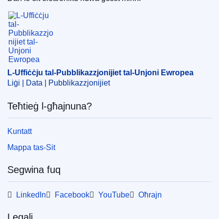
Suġġett:
is-Sirja
,
persuna fiżika
,
restrizzjoni
L-Uffiċċju tal-Pubblikazzjonijiet tal-Unjoni Ewrope
kummerċjali
,
sanzjonijiet ekonomiċi
,
sanzjonijiet
internazzjonali
CELEX : 52017XG0718(02)
OJ : JOC_2017_232_R_0006
L-Uffiċċju tal-Pubblikazzjonijiet tal-Unjoni Ewropea
Liġi | Data | Pubblikazzjonijiet
Teħtieġ l-għajnuna?
Kuntatt
Mappa tas-Sit
Segwina fuq
LinkedIn
Facebook
YouTube
Oħrajn
Legali