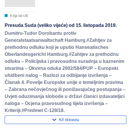
Il-liġi tal-UE
Presuda Suda (veliko vijeće) od 15. listopada 2019.
Dumitru-Tudor Dorobantu protiv
Generalstaatsanwaltschaft Hamburg.#Zahtjev za
prethodnu odluku koji je uputio Hanseatisches
Oberlandesgericht Hamburg.#Zahtjev za prethodnu
odluku – Policijska i pravosudna suradnja u kaznenim
stvarima – Okvirna oduka 2002/584/PUP – Europski
uhidbeni nalog – Razlozi za odbijanje izvršenja –
Članak 4. Povelje Europske unije o temeljnim pravima
– Zabrana nečovječnog ili ponižavajućeg postupanja –
Uvjeti oduzimanja slobode u državi članici izdavateljici
naloga – Ocjena pravosudnog tijela izvršenja –
Kriteriji.#Predmet C-128/18.
Kif tikkwota