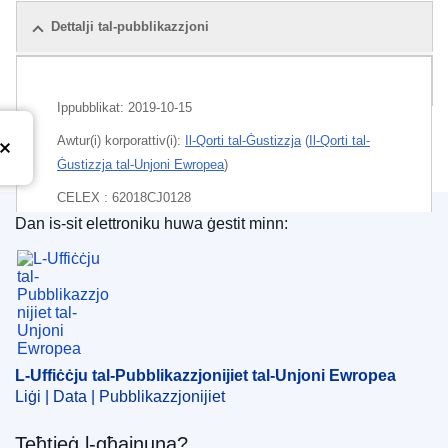
Dettalji tal-pubblikazzjoni
Pakkett
Ippubblikat:
2019-10-15
Awtur(i) korporattiv(i):
Il-Qorti tal-Ġustizzja
(
Il-Qorti tal-
Ġustizzja tal-Unjoni Ewropea
)
CELEX : 62018CJ0128
Dan is-sit elettroniku huwa ġestit minn:
ECLI : ECLI:EU:C:2019:857
L-Uffiċċju tal-Pubblikazzjonijiet tal-Unjoni Ewrope
L-Uffiċċju tal-Pubblikazzjonijiet tal-Unjoni Ewropea
Liġi | Data | Pubblikazzjonijiet
Teħtieġ l-għajnuna?