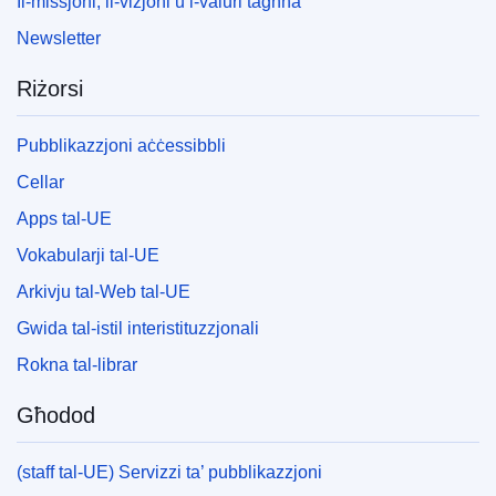
Il-missjoni, il-viżjoni u l-valuri tagħna
Newsletter
Riżorsi
Pubblikazzjoni aċċessibbli
Cellar
Apps tal-UE
Vokabularji tal-UE
Arkivju tal-Web tal-UE
Gwida tal-istil interistituzzjonali
Rokna tal-librar
Għodod
(staff tal-UE) Servizzi ta’ pubblikazzjoni