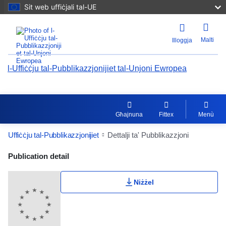
Sit web uffiċjali tal-UE
Malti
Illoggja
l-Uffiċċju tal-Pubblikazzjonijiet tal-Unjoni Ewropea
Għajnuna
Fittex
Menù
Uffiċċju tal-Pubblikazzjonijiet
Dettalji ta' Pubblikazzjoni
Publication Detail Actions Portlet
Publication detail
Niżżel