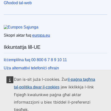
Għodod tal-web
Unjoni Ewropea
Skopri aktar fuq
europa.eu
Ikkuntattja lill-UE
Iċċemplilna fuq 00 800 6 7 8 9 10 11
Uża alternattivi telefoniċi oħrajn
Iktbilna permezz tal-formola ta’ kuntatt tagħna
Dan is-sit juża l-cookies. Żur
il-paġna tagħna
Iltaqa’ magħna f’wieħed miċ-ċentri tal-UE
jew ikklikkja l-link
tal-politika dwar il-cookies
f’qiegħ kwalunkwe paġna għal aktar
Media soċjali
informazzjoni u biex tbiddel il-preferenzi
tiegħek.