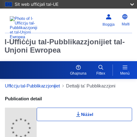
Sit web uffiċjali tal-UE
Malti
Illoggja
l-Uffiċċju tal-Pubblikazzjonijiet tal-
Unjoni Ewropea
Għajnuna
Fittex
Menù
Uffiċċju tal-Pubblikazzjonijiet
Dettalji ta' Pubblikazzjoni
Publication Detail Actions Portlet
Publication detail
Niżżel