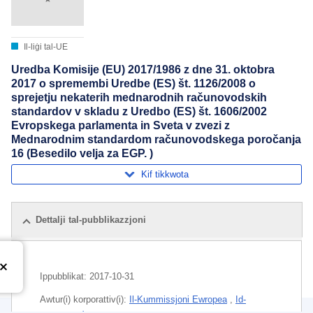
Il-liġi tal-UE
Uredba Komisije (EU) 2017/1986 z dne 31. oktobra
2017 o spremembi Uredbe (ES) št. 1126/2008 o
sprejetju nekaterih mednarodnih računovodskih
standardov v skladu z Uredbo (ES) št. 1606/2002
Evropskega parlamenta in Sveta v zvezi z
Mednarodnim standardom računovodskega poročanja
16 (Besedilo velja za EGP. )
Kif tikkwota
Dettalji tal-pubblikazzjoni
Ippubblikat:
2017-10-31
Awtur(i) korporattiv(i):
Il-Kummissjoni Ewropea
,
Id-