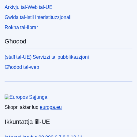
Arkivju tal-Web tal-UE
Gwida tal-istil interistituzzjonali
Rokna tal-librar
Għodod
(staff tal-UE) Servizzi ta’ pubblikazzjoni
Għodod tal-web
Unjoni Ewropea
Skopri aktar fuq
europa.eu
Ikkuntattja lill-UE