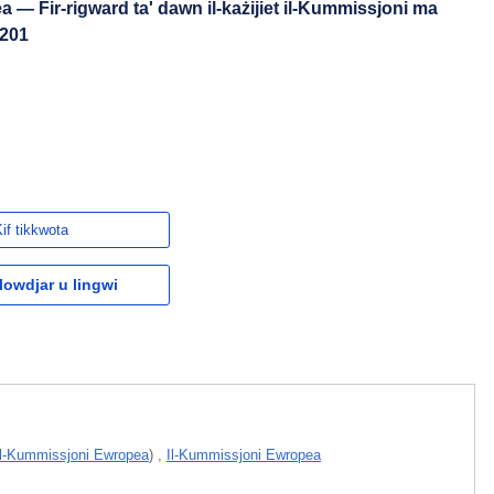
— Fir-rigward ta' dawn il-każijiet il-Kummissjoni ma
5201
if tikkwota
owdjar u lingwi
Il-Kummissjoni Ewropea
)
,
Il-Kummissjoni Ewropea