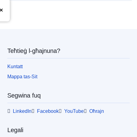
pea
Teħtieġ l-għajnuna?
Kuntatt
Mappa tas-Sit
Segwina fuq
LinkedIn
Facebook
YouTube
Oħrajn
Legali