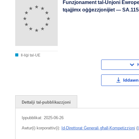
Funzjonament tal-Unjoni Ewropea 
tqajjimx oġġezzjonijiet — SA.11
Il-liġi tal-UE
K
Iddawnl
Dettalji tal-pubblikazzjoni
Ippubblikat:
2025-06-26
Awtur(i) korporattiv(i):
Id-Direttorat Ġenerali għall-Kompetizzjoni
(