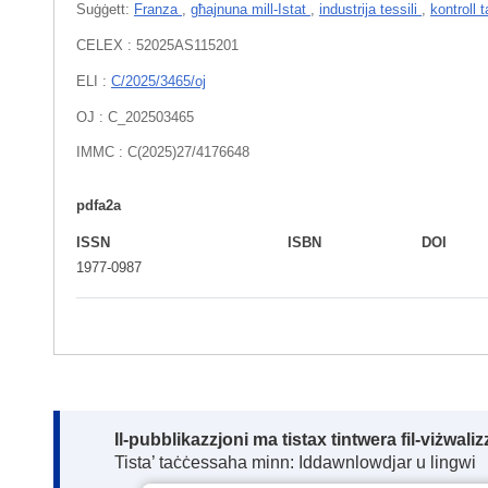
Suġġett:
Franza
,
għajnuna mill-Istat
,
industrija tessili
,
kontroll 
CELEX : 52025AS115201
ELI :
C/2025/3465/oj
OJ : C_202503465
IMMC : C(2025)27/4176648
pdfa2a
ISSN
ISBN
DOI
1977-0987
Note:
Il-pubblikazzjoni ma tistax tintwera fil-viżwal
Tista’ taċċessaha minn: Iddawnlowdjar u lingwi