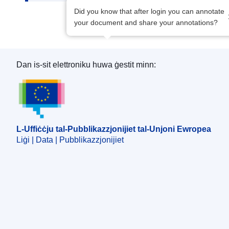
Did you know that after login you can annotate
your document and share your annotations?
Dan is-sit elettroniku huwa ġestit minn:
L-Uffiċċju tal-Pubblikazzjonijiet tal-Unjoni Ewro
L-Uffiċċju tal-Pubblikazzjonijiet tal-Unjoni Ewropea
Liġi | Data | Pubblikazzjonijiet