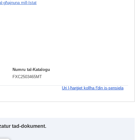
tal-għajnuna mill-Istat
Numru tal-Katalogu
FXC2503465MT
Uri l-ħarġiet kollha f'din is-sensiela
izzatur tad-dokument.