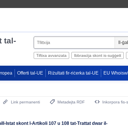
 tal-
S
e
l
Tiftixa avvanzata
Ibbrawżja skont is-suġġett
e
c
wropea
Offerti tal-UE
Riżultati fir-riċerka tal-UE
EU Whoisw
t
Link permanenti
Metadejta RDF
Inkorpora fis-
(Opens New Window)
-Istat skont l-Artikoli 107 u 108 tat-Trattat dwar il-