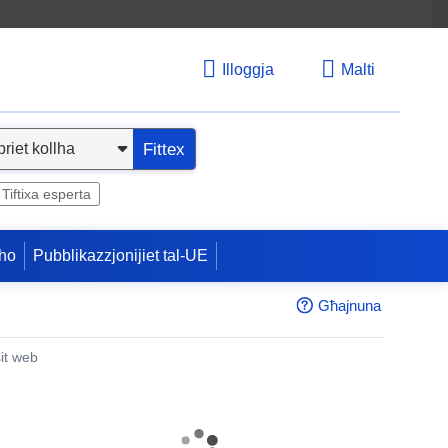
Illoggja
Malti
Fittex
Tiftixa esperta
ho
Pubblikazzjonijiet tal-UE
Għajnuna
sit web