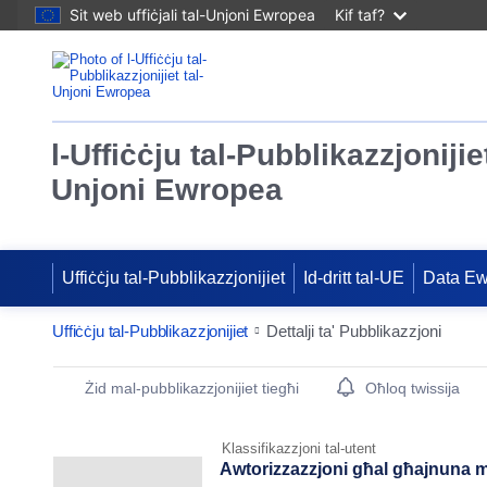
Sit web uffiċjali tal-Unjoni Ewropea
Kif taf?
l-Uffiċċju tal-Pubblikazzjonijiet
Unjoni Ewropea
Uffiċċju tal-Pubblikazzjonijiet
Id-dritt tal-UE
Data E
Uffiċċju tal-Pubblikazzjonijiet
Dettalji ta' Pubblikazzjoni
Publication Detail Actions Portlet
Żid mal-pubblikazzjonijiet tiegħi
Oħloq twissija
Klassifikazzjoni tal-utent
Awtorizzazzjoni għal għajnuna mill