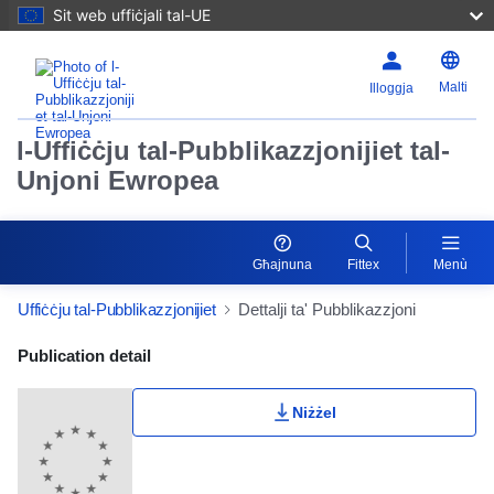
Sit web uffiċjali tal-UE
Malti
Illoggja
l-Uffiċċju tal-Pubblikazzjonijiet tal-
Unjoni Ewropea
Għajnuna
Fittex
Menù
Uffiċċju tal-Pubblikazzjonijiet
Dettalji ta' Pubblikazzjoni
Publication Detail Actions Portlet
Publication detail
Niżżel