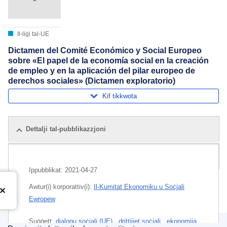
Il-liġi tal-UE
Dictamen del Comité Económico y Social Europeo
sobre «El papel de la economía social en la creación
de empleo y en la aplicación del pilar europeo de
derechos sociales» (Dictamen exploratorio)
Kif tikkwota
Dettalji tal-pubblikazzjoni
Edizzjonijiet kollha
Ippubblikat:
2021-04-27
Awtur(i) korporattiv(i):
Il-Kumitat Ekonomiku u Soċjali
Ewropew
Suġġett:
djalogu soċjali (UE)
,
drittijiet soċjali
,
ekonomija