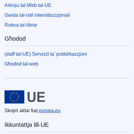
Arkivju tal-Web tal-UE
Gwida tal-istil interistituzzjonali
Rokna tal-librar
Għodod
(staff tal-UE) Servizzi ta’ pubblikazzjoni
Għodod tal-web
Unjoni Ewropea
Skopri aktar fuq
europa.eu
Ikkuntattja lill-UE