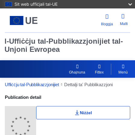
Sit web uffiċjali tal-UE
Malti
Illoggja
l-Uffiċċju tal-Pubblikazzjonijiet tal-
Unjoni Ewropea
Għajnuna
Fittex
Menù
Uffiċċju tal-Pubblikazzjonijiet
Dettalji ta' Pubblikazzjoni
Publication Detail Actions Portlet
Publication detail
Niżżel