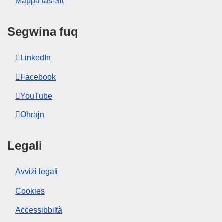
Mappa tas-Sit
Segwina fuq
LinkedIn
Facebook
YouTube
Oħrajn
Legali
Avviżi legali
Cookies
Aċċessibbiltà