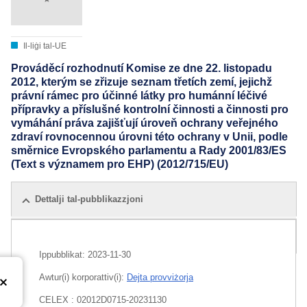
Il-liġi tal-UE
Prováděcí rozhodnutí Komise ze dne 22. listopadu
2012, kterým se zřizuje seznam třetích zemí, jejichž
právní rámec pro účinné látky pro humánní léčivé
přípravky a příslušné kontrolní činnosti a činnosti pro
vymáhání práva zajišťují úroveň ochrany veřejného
zdraví rovnocennou úrovni této ochrany v Unii, podle
směrnice Evropského parlamentu a Rady 2001/83/ES
(Text s významem pro EHP) (2012/715/EU)
Dettalji tal-pubblikazzjoni
Edizzjonijiet kollha
Ippubblikat:
2023-11-30
Awtur(i) korporattiv(i):
Dejta provviżorja
CELEX : 02012D0715-20231130