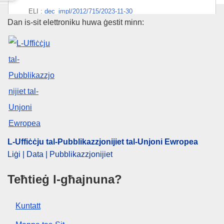
ELI :
dec_impl/2012/715/2023-11-30
L-Uffiċċju tal-Pubblikazzjonijiet
Dan is-sit elettroniku huwa ġestit minn:
EDITION : 32aa6420-b96b-11ed-8912-01aa75ed71a1
EDITION : f2d83266-a985-11e9-9d01-01aa75ed71a1
EDITION : 1b9e2605-e3b2-40e9-8663-e5adc1ed9a54
L-Uffiċċju tal-Pubblikazzjonijiet tal-Unjoni Ewropea
Liġi | Data | Pubblikazzjonijiet
Teħtieġ l-għajnuna?
Kuntatt