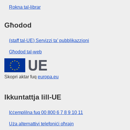
Rokna tal-librar
Għodod
(staff tal-UE) Servizzi ta’ pubblikazzjoni
Għodod tal-web
Unjoni Ewropea
Skopri aktar fuq
europa.eu
Ikkuntattja lill-UE
Iċċemplilna fuq 00 800 6 7 8 9 10 11
Uża alternattivi telefoniċi oħrajn