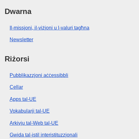
Dwarna
Il-missjoni, il-viżjoni u l-valuri tagħna
Newsletter
Riżorsi
Pubblikazzjoni aċċessibbli
Cellar
Apps tal-UE
Vokabularji tal-UE
Arkivju tal-Web tal-UE
Gwida tal-istil interistituzzjonali