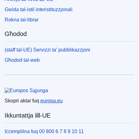
Gwida tal-istil interistituzzjonali
Rokna tal-librar
Għodod
(staff tal-UE) Servizzi ta’ pubblikazzjoni
Għodod tal-web
Unjoni Ewropea
Skopri aktar fuq
europa.eu
Ikkuntattja lill-UE
Iċċemplilna fuq 00 800 6 7 8 9 10 11