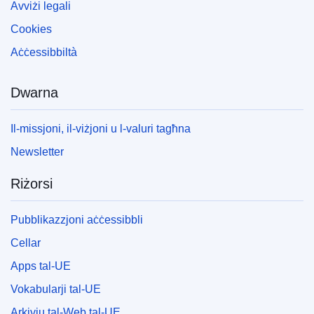
Avviżi legali
Cookies
Aċċessibbiltà
Dwarna
Il-missjoni, il-viżjoni u l-valuri tagħna
Newsletter
Riżorsi
Pubblikazzjoni aċċessibbli
Cellar
Apps tal-UE
Vokabularji tal-UE
Arkivju tal-Web tal-UE