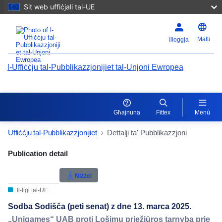
Sit web uffiċjali tal-UE
Malti
Illoggja
l-Uffiċċju tal-Pubblikazzjonijiet tal-Unjoni Ewropea
Għajnuna
Fittex
Menù
Uffiċċju tal-Pubblikazzjonijiet
Dettalji ta' Pubblikazzjoni
Publication Detail Actions Portlet
Publication detail
Klassifikazzjoni tal-utent
Niżżel
Il-liġi tal-UE
Sodba Sodišča (peti senat) z dne 13. marca 2025.
„Unigames“ UAB proti Lošimų priežiūros tarnyba prie