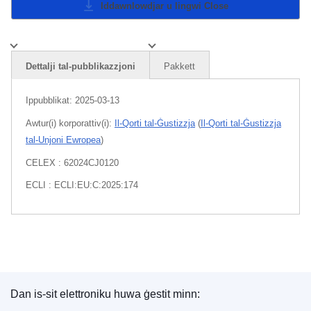
Iddawnlowdjar u lingwi
Close
Dettalji tal-pubblikazzjoni
Pakkett
Ippubblikat:
2025-03-13
Awtur(i) korporattiv(i):
Il-Qorti tal-Ġustizzja
(
Il-Qorti tal-Ġustizzja
tal-Unjoni Ewropea
)
CELEX : 62024CJ0120
ECLI : ECLI:EU:C:2025:174
Dan is-sit elettroniku huwa ġestit minn:
L-Uffiċċju tal-Pubblikazzjonijiet tal-Unjoni Ewrope