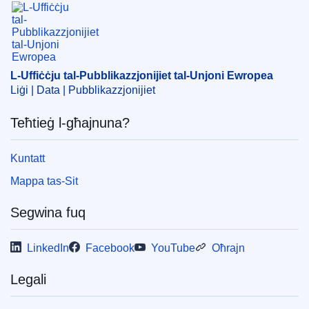
L-Uffiċċju tal-Pubblikazzjonijiet tal-Unjoni Ewropea
Liġi | Data | Pubblikazzjonijiet
Teħtieġ l-għajnuna?
Kuntatt
Mappa tas-Sit
Segwina fuq
LinkedIn
Facebook
YouTube
Oħrajn
Legali