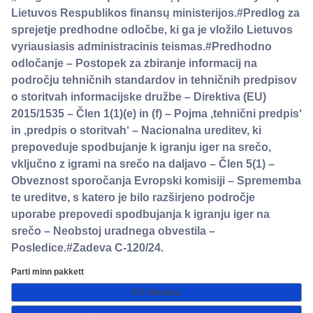
Lietuvos Respublikos finansų ministerijos.#Predlog za
sprejetje predhodne odločbe, ki ga je vložilo Lietuvos
vyriausiasis administracinis teismas.#Predhodno
odločanje – Postopek za zbiranje informacij na
področju tehničnih standardov in tehničnih predpisov
o storitvah informacijske družbe – Direktiva (EU)
2015/1535 – Člen 1(1)(e) in (f) – Pojma ,tehnični predpis‘
in ,predpis o storitvah‘ – Nacionalna ureditev, ki
prepoveduje spodbujanje k igranju iger na srečo,
vključno z igrami na srečo na daljavo – Člen 5(1) –
Obveznost sporočanja Evropski komisiji – Sprememba
te ureditve, s katero je bilo razširjeno področje
uporabe prepovedi spodbujanja k igranju iger na
srečo – Neobstoj uradnega obvestila –
Posledice.#Zadeva C-120/24.
Parti minn pakkett
Kif tikkwota