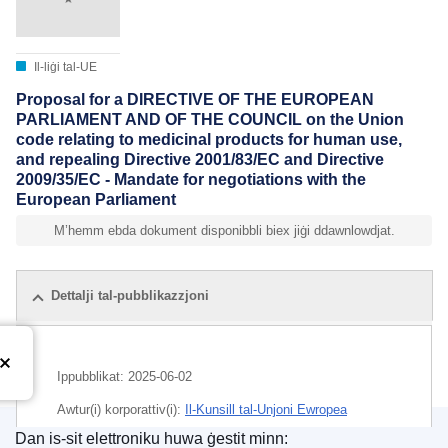
Il-liġi tal-UE
Proposal for a DIRECTIVE OF THE EUROPEAN
PARLIAMENT AND OF THE COUNCIL on the Union
code relating to medicinal products for human use,
and repealing Directive 2001/83/EC and Directive
2009/35/EC - Mandate for negotiations with the
European Parliament
M’hemm ebda dokument disponibbli biex jiġi ddawnlowdjat.
Dettalji tal-pubblikazzjoni
Ippubblikat:
2025-06-02
Awtur(i) korporattiv(i):
Il-Kunsill tal-Unjoni Ewropea
Dan is-sit elettroniku huwa ġestit minn:
IMMC : ST 9285 2025 INIT