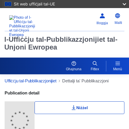
Sit web uffiċjali tal-UE
Malti
Illoggja
l-Uffiċċju tal-Pubblikazzjonijiet tal-
Unjoni Ewropea
Għajnuna
Fittex
Menù
Uffiċċju tal-Pubblikazzjonijiet
Dettalji ta' Pubblikazzjoni
Publication Detail Actions Portlet
Publication detail
Niżżel