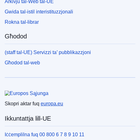
Arkivju tal-Web tal-UE
Gwida tal-istil interistituzzjonali
Rokna tal-librar
Għodod
(staff tal-UE) Servizzi ta’ pubblikazzjoni
Għodod tal-web
Unjoni Ewropea
Skopri aktar fuq
europa.eu
Ikkuntattja lill-UE
Iċċemplilna fuq 00 800 6 7 8 9 10 11