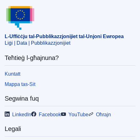
L-Uffiċċju tal-Pubblikazzjonijiet tal-Unjoni Ewrope
L-Uffiċċju tal-Pubblikazzjonijiet tal-Unjoni Ewropea
Liġi | Data | Pubblikazzjonijiet
Teħtieġ l-għajnuna?
Kuntatt
Mappa tas-Sit
Segwina fuq
LinkedIn
Facebook
YouTube
Oħrajn
Legali