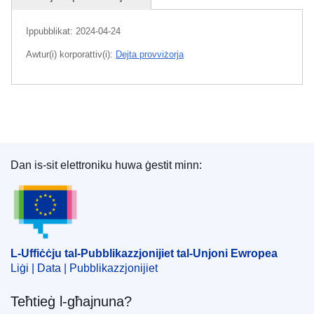
Ippubblikat:
2024-04-24
Awtur(i) korporattiv(i):
Dejta provviżorja
Dan is-sit elettroniku huwa ġestit minn:
L-Uffiċċju tal-Pubblikazzjonijiet tal-Unjoni Ewrope
L-Uffiċċju tal-Pubblikazzjonijiet tal-Unjoni Ewropea
Liġi | Data | Pubblikazzjonijiet
Teħtieġ l-għajnuna?