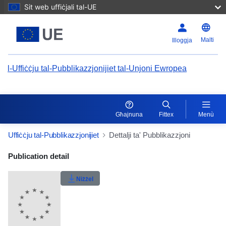
Sit web uffiċjali tal-UE
Malti
Illoggja
l-Uffiċċju tal-Pubblikazzjonijiet tal-Unjoni Ewropea
Għajnuna
Fittex
Menù
Uffiċċju tal-Pubblikazzjonijiet
Dettalji ta' Pubblikazzjoni
Publication Detail Actions Portlet
Publication detail
Klassifikazzjoni tal-utent
Niżżel