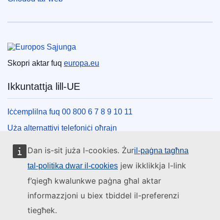
Unjoni Ewropea
Skopri aktar fuq
europa.eu
Ikkuntattja lill-UE
Iċċemplilna fuq 00 800 6 7 8 9 10 11
Uża alternattivi telefoniċi oħrajn
Iktbilna permezz tal-formola ta’ kuntatt tagħna
Dan is-sit juża l-cookies. Żur
il-paġna tagħna
Iltaqa’ magħna f’wieħed miċ-ċentri tal-UE
jew ikklikkja l-link
tal-politika dwar il-cookies
f’qiegħ kwalunkwe paġna għal aktar
Media soċjali
informazzjoni u biex tbiddel il-preferenzi
tiegħek.
Fittex mezzi tal-media soċjali tal-UE