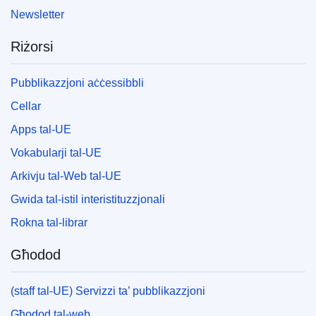
Newsletter
Riżorsi
Pubblikazzjoni aċċessibbli
Cellar
Apps tal-UE
Vokabularji tal-UE
Arkivju tal-Web tal-UE
Gwida tal-istil interistituzzjonali
Rokna tal-librar
Għodod
(staff tal-UE) Servizzi ta’ pubblikazzjoni
Għodod tal-web