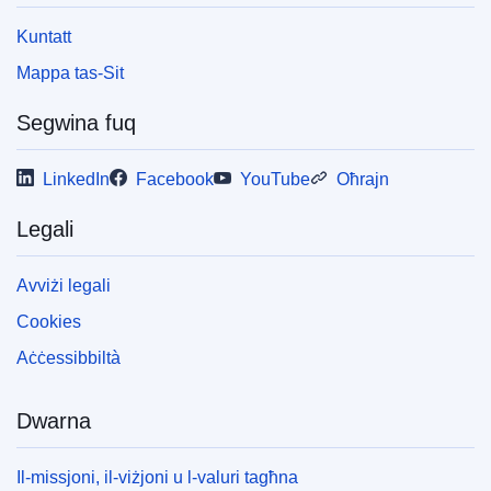
Kuntatt
Mappa tas-Sit
Segwina fuq
LinkedIn
Facebook
YouTube
Oħrajn
Legali
Avviżi legali
Cookies
Aċċessibbiltà
Dwarna
Il-missjoni, il-viżjoni u l-valuri tagħna