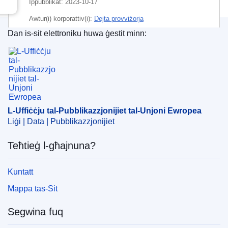
Ippubblikat:
2023-10-17
Awtur(i) korporattiv(i):
Dejta provviżorja
Dan is-sit elettroniku huwa ġestit minn:
L-Uffiċċju tal-Pubblikazzjonijiet tal-Unjoni Ewrope
L-Uffiċċju tal-Pubblikazzjonijiet tal-Unjoni Ewropea
Liġi | Data | Pubblikazzjonijiet
Teħtieġ l-għajnuna?
Kuntatt
Mappa tas-Sit
Segwina fuq