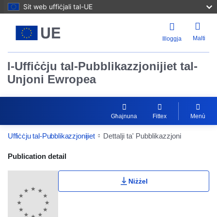
Sit web uffiċjali tal-UE
Malti
Illoggja
l-Uffiċċju tal-Pubblikazzjonijiet tal-
Unjoni Ewropea
Għajnuna
Fittex
Menù
Uffiċċju tal-Pubblikazzjonijiet
Dettalji ta' Pubblikazzjoni
Publication Detail Actions Portlet
Publication detail
Niżżel