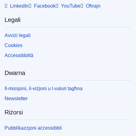
LinkedIn
Facebook
YouTube
Oħrajn
Legali
Avviżi legali
Cookies
Aċċessibbiltà
Dwarna
Il-missjoni, il-viżjoni u l-valuri tagħna
Newsletter
Riżorsi
Pubblikazzjoni aċċessibbli