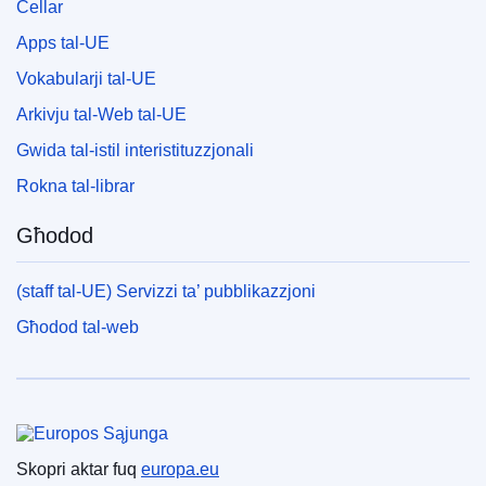
Cellar
Apps tal-UE
Vokabularji tal-UE
Arkivju tal-Web tal-UE
Gwida tal-istil interistituzzjonali
Rokna tal-librar
Għodod
(staff tal-UE) Servizzi ta’ pubblikazzjoni
Għodod tal-web
Unjoni Ewropea
Skopri aktar fuq
europa.eu