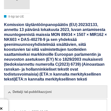
Il-liġi tal-UE
Komission täytäntöönpanopäätös (EU) 2023/2133,
annettu 13 päivänä lokakuuta 2023, luvan antamisesta
muuntogeenistä maissia MON 89034 × 1507 × MIR162 ×
NK603 × DAS-40278-9 ja sen yhdeksää
geenimuunnosyhdistelmää sisältävien, siitä
koostuvien tai siitä valmistettujen tuotteiden
saattamiseksi markkinoille Euroopan parlamentin ja
neuvoston asetuksen (EY) N:o 1829/2003 mukaisesti
(tiedoksiannettu numerolla C(2023) 6739) (Ainoastaan
ranskan- ja hollanninkieliset tekstit ovat
todistusvoimaisia) (ETA:n kannalta merkityksellinen
teksti)ETA:n kannalta merkityksellinen teksti
Dettalji tal-pubblikazzjoni