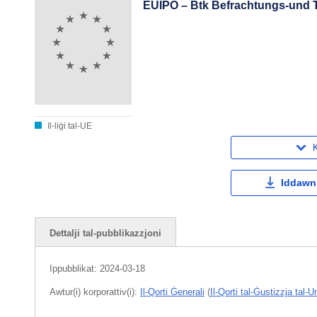
EUIPO – Btk Befrachtungs-und 
Il-liġi tal-UE
K
Iddawnl
Dettalji tal-pubblikazzjoni
Ippubblikat:
2024-03-18
Awtur(i) korporattiv(i):
Il-Qorti Ġenerali
(
Il-Qorti tal-Ġustizzja tal-