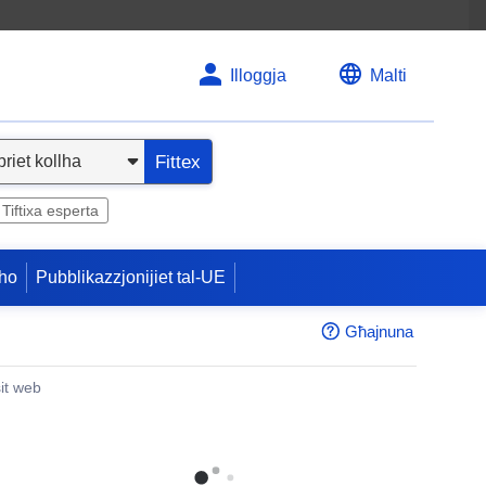
Illoggja
Malti
Fittex
Tiftixa esperta
ho
Pubblikazzjonijiet tal-UE
Għajnuna
sit web