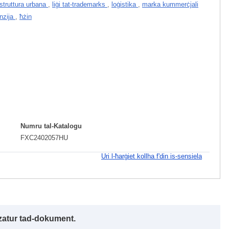
astruttura urbana
,
liġi tat-trademarks
,
loġistika
,
marka kummerċjali
anzija
,
ħżin
Numru tal-Katalogu
FXC2402057HU
Uri l-ħarġiet kollha f'din is-sensiela
izzatur tad-dokument.