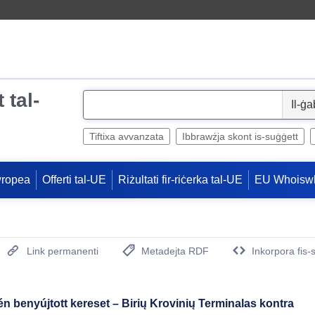
 tal-
S
e
l
Tiftixa avvanzata
Ibbrawżja skont is-suġġett
e
c
wropea
Offerti tal-UE
Riżultati fir-riċerka tal-UE
EU Whoisw
t
Link permanenti
Metadejta RDF
Inkorpora fis-
(Opens New Window)
-én benyújtott kereset – Birių Krovinių Terminalas kontra