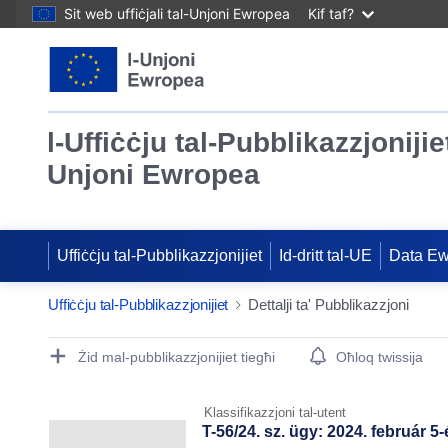
Sit web uffiċjali tal-Unjoni Ewropea
Kif taf?
l-Uffiċċju tal-Pubblikazzjonijiet
Unjoni Ewropea
Uffiċċju tal-Pubblikazzjonijiet
Id-dritt tal-UE
Data E
Uffiċċju tal-Pubblikazzjonijiet
Dettalji ta' Pubblikazzjoni
Publication Detail Actions Portlet
Żid mal-pubblikazzjonijiet tiegħi
Oħloq twissija
Klassifikazzjoni tal-utent
T-56/24. sz. ügy: 2024. február 5