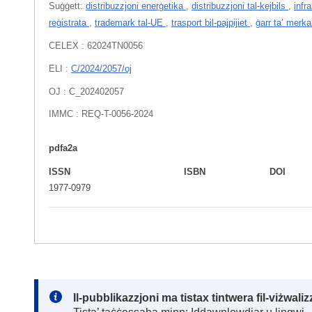
Suġġett:
distribuzzjoni enerġetika
,
distribuzzjoni tal-kejbils
,
infr
reġistrata
,
trademark tal-UE
,
trasport bil-pajpijiet
,
ġarr ta’ merk
CELEX : 62024TN0056
ELI :
C/2024/2057/oj
OJ : C_202402057
IMMC : REQ-T-0056-2024
pdfa2a
ISSN
ISBN
DOI
1977-0979
Note:
Il-pubblikazzjoni ma tistax tintwera fil-viżwal