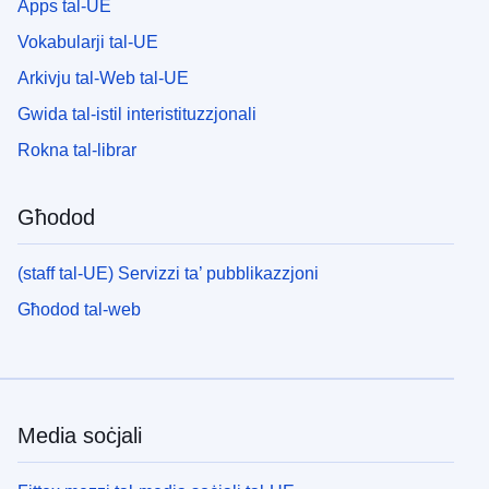
Apps tal-UE
Vokabularji tal-UE
Arkivju tal-Web tal-UE
Gwida tal-istil interistituzzjonali
Rokna tal-librar
Għodod
(staff tal-UE) Servizzi ta’ pubblikazzjoni
Għodod tal-web
Media soċjali