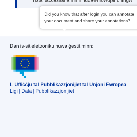
Tista’ taċċessaha minn: Iddawnlowdjar u lingwi
Did you know that after login you can annotate
your document and share your annotations?
Dan is-sit elettroniku huwa ġestit minn:
L-Uffiċċju tal-Pubblikazzjonijiet tal-Unjoni Ewro
L-Uffiċċju tal-Pubblikazzjonijiet tal-Unjoni Ewropea
Liġi | Data | Pubblikazzjonijiet