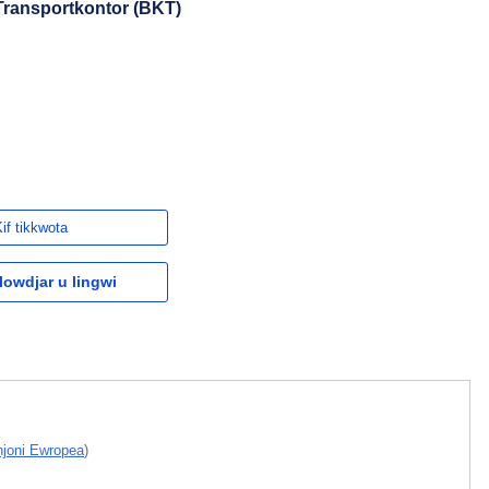
Transportkontor (BKT)
if tikkwota
owdjar u lingwi
Unjoni Ewropea
)