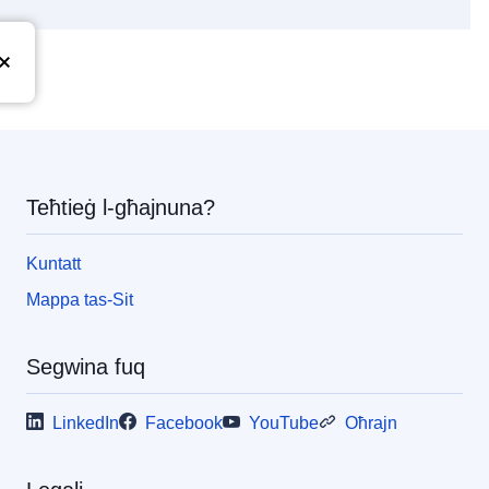
pea
Teħtieġ l-għajnuna?
Kuntatt
Mappa tas-Sit
Segwina fuq
LinkedIn
Facebook
YouTube
Oħrajn