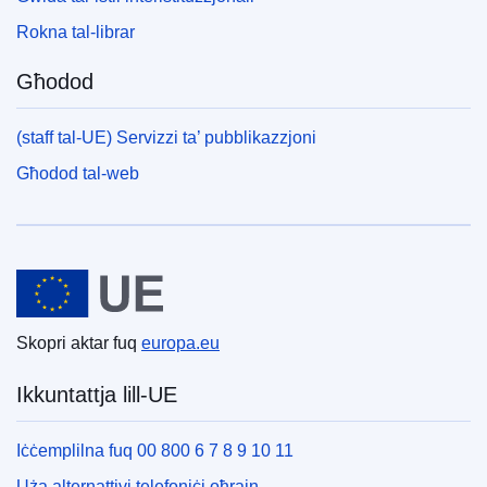
Rokna tal-librar
Għodod
(staff tal-UE) Servizzi ta’ pubblikazzjoni
Għodod tal-web
Unjoni Ewropea
Skopri aktar fuq
europa.eu
Ikkuntattja lill-UE
Iċċemplilna fuq 00 800 6 7 8 9 10 11
Uża alternattivi telefoniċi oħrajn