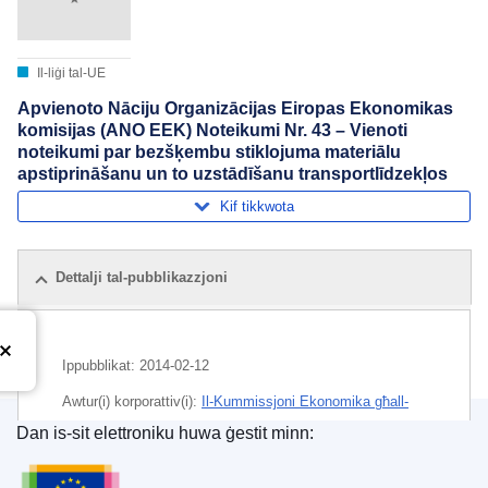
Il-liġi tal-UE
Apvienoto Nāciju Organizācijas Eiropas Ekonomikas
komisijas (ANO EEK) Noteikumi Nr. 43 – Vienoti
noteikumi par bezšķembu stiklojuma materiālu
apstiprināšanu un to uzstādīšanu transportlīdzekļos
Kif tikkwota
Dettalji tal-pubblikazzjoni
Ippubblikat:
2014-02-12
Awtur(i) korporattiv(i):
Il-Kummissjoni Ekonomika għall-
Ewropa tan-Nazzjonijiet Uniti
(
Il-Kunsill Ekonomiku u
Dan is-sit elettroniku huwa ġestit minn:
Soċjali tan-Nazzjonijiet Uniti
)
L-Uffiċċju tal-Pubblikazzjonijiet tal-Unjoni Ewrope