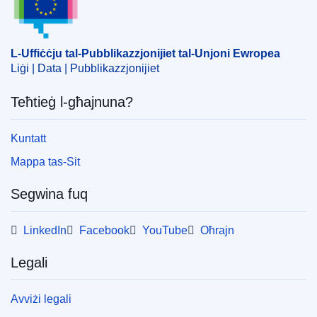
Suġġett:
approvazzjoni
,
speċifikazzjoni teknika
,
standard tas-sikurezza
,
vettura motorizzata
,
ħġieġ
CELEX : 42014X0212(01)
L-Uffiċċju tal-Pubblikazzjonijiet tal-Unjoni Ewropea
Liġi | Data | Pubblikazzjonijiet
ELI :
reg/2014/43(2)/oj
OJ : JOL_2014_042_R_NS0001
Teħtieġ l-għajnuna?
Kuntatt
Mappa tas-Sit
Segwina fuq
LinkedIn
Facebook
YouTube
Oħrajn
Legali
Avviżi legali