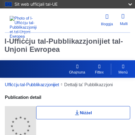
Sit web uffiċjali tal-UE
Malti
Illoggja
l-Uffiċċju tal-Pubblikazzjonijiet tal-
Unjoni Ewropea
Għajnuna
Fittex
Menù
Uffiċċju tal-Pubblikazzjonijiet
Dettalji ta' Pubblikazzjoni
Publication Detail Actions Portlet
Publication detail
Niżżel