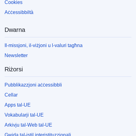
Cookies
Aċċessibbiltà
Dwarna
Il-missjoni, il-viżjoni u l-valuri tagħna
Newsletter
Riżorsi
Pubblikazzjoni aċċessibbli
Cellar
Apps tal-UE
Vokabularji tal-UE
Arkivju tal-Web tal-UE
Gwida tal-istil interistituzzjonali