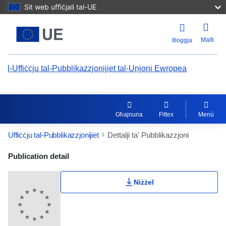
Sit web uffiċjali tal-UE
Malti
Illoggja
l-Uffiċċju tal-Pubblikazzjonijiet tal-Unjoni Ewropea
Għajnuna
Fittex
Menù
Uffiċċju tal-Pubblikazzjonijiet
Dettalji ta' Pubblikazzjoni
Publication Detail Actions Portlet
Publication detail
Niżżel