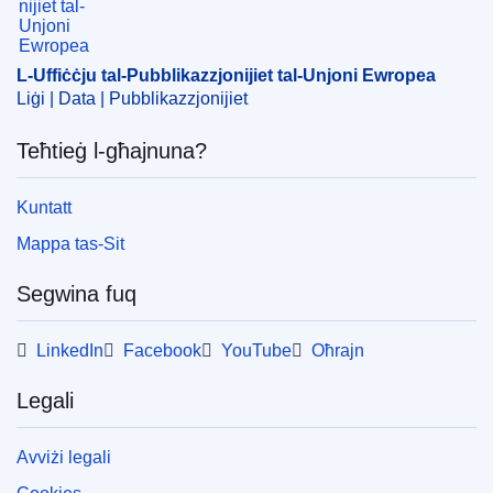
ELI :
C/2024/3966/oj
OJ : C_202403966
L-Uffiċċju tal-Pubblikazzjonijiet tal-Unjoni Ewropea
IMMC : ST 10017 2024 INIT
Liġi | Data | Pubblikazzjonijiet
Teħtieġ l-għajnuna?
pdfa2a
Uri l-ħarġiet kollha f'din is-sensiela
Kuntatt
Mappa tas-Sit
Segwina fuq
LinkedIn
Facebook
YouTube
Oħrajn
Legali
Avviżi legali