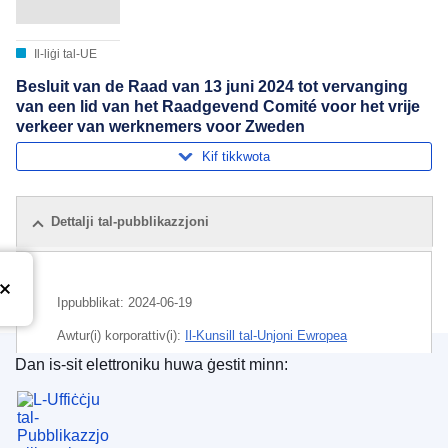
Il-liġi tal-UE
Besluit van de Raad van 13 juni 2024 tot vervanging
van een lid van het Raadgevend Comité voor het vrije
verkeer van werknemers voor Zweden
Kif tikkwota
Dettalji tal-pubblikazzjoni
Ippubblikat:
2024-06-19
Awtur(i) korporattiv(i):
Il-Kunsill tal-Unjoni Ewropea
Dan is-sit elettroniku huwa ġestit minn:
Suġġett:
kumitat konsultattiv (UE)
,
l-Iżvezja
,
moviment
L-Uffiċċju tal-Pubblikazzjonijiet tal-Unjoni Ewrope
liberu tal-ħaddiema
,
ħatra tal-membri
CELEX : 32024D03966