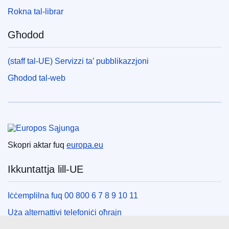
Rokna tal-librar
Għodod
(staff tal-UE) Servizzi ta’ pubblikazzjoni
Għodod tal-web
Unjoni Ewropea
Skopri aktar fuq
europa.eu
Ikkuntattja lill-UE
Iċċemplilna fuq 00 800 6 7 8 9 10 11
Uża alternattivi telefoniċi oħrajn