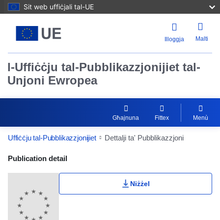
Sit web uffiċjali tal-UE
Malti
Illoggja
l-Uffiċċju tal-Pubblikazzjonijiet tal-
Unjoni Ewropea
Għajnuna
Fittex
Menù
Uffiċċju tal-Pubblikazzjonijiet
Dettalji ta' Pubblikazzjoni
Publication Detail Actions Portlet
Publication detail
Niżżel