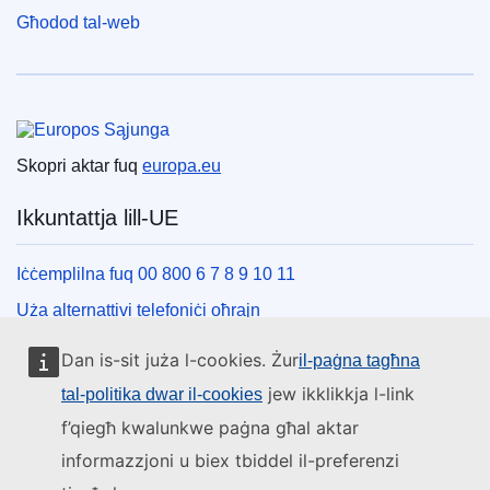
Għodod tal-web
Unjoni Ewropea
Skopri aktar fuq
europa.eu
Ikkuntattja lill-UE
Iċċemplilna fuq 00 800 6 7 8 9 10 11
Uża alternattivi telefoniċi oħrajn
Iktbilna permezz tal-formola ta’ kuntatt tagħna
Dan is-sit juża l-cookies. Żur
il-paġna tagħna
Iltaqa’ magħna f’wieħed miċ-ċentri tal-UE
jew ikklikkja l-link
tal-politika dwar il-cookies
f’qiegħ kwalunkwe paġna għal aktar
Media soċjali
informazzjoni u biex tbiddel il-preferenzi