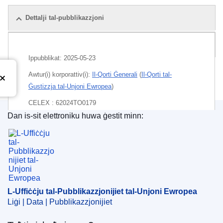
Dettalji tal-pubblikazzjoni
Pakkett
Ippubblikat:
2025-05-23
Awtur(i) korporattiv(i):
Il-Qorti Ġenerali
(
Il-Qorti tal-
Ġustizzja tal-Unjoni Ewropea
)
CELEX : 62024TO0179
Dan is-sit elettroniku huwa ġestit minn:
ECLI : ECLI:EU:T:2025:554
L-Uffiċċju tal-Pubblikazzjonijiet tal-Unjoni Ewrope
L-Uffiċċju tal-Pubblikazzjonijiet tal-Unjoni Ewropea
Liġi | Data | Pubblikazzjonijiet