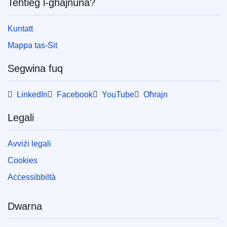
Teħtieġ l-għajnuna?
Kuntatt
Mappa tas-Sit
Segwina fuq
LinkedIn
Facebook
YouTube
Oħrajn
Legali
Avviżi legali
Cookies
Aċċessibbiltà
Dwarna