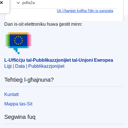
pdfa2a
Uri l-ħarġiet kollha f'din is-sensiela
Dan is-sit elettroniku huwa ġestit minn:
L-Uffiċċju tal-Pubblikazzjonijiet tal-Unjoni Ewrope
L-Uffiċċju tal-Pubblikazzjonijiet tal-Unjoni Ewropea
Liġi | Data | Pubblikazzjonijiet
Teħtieġ l-għajnuna?
Kuntatt
Mappa tas-Sit
Segwina fuq