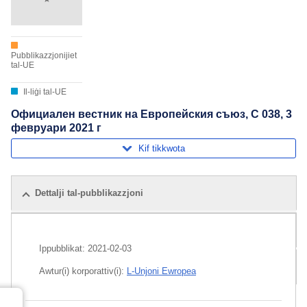
Pubblikazzjonijiet
tal-UE
Il-liġi tal-UE
Официален вестник на Европейския съюз, C 038, 3
февруари 2021 г
Kif tikkwota
Dettalji tal-pubblikazzjoni
Pubblikazzjonijiet relatati
Ippubblikat:
2021-02-03
Pakkett
Awtur(i) korporattiv(i):
L-Unjoni Ewropea