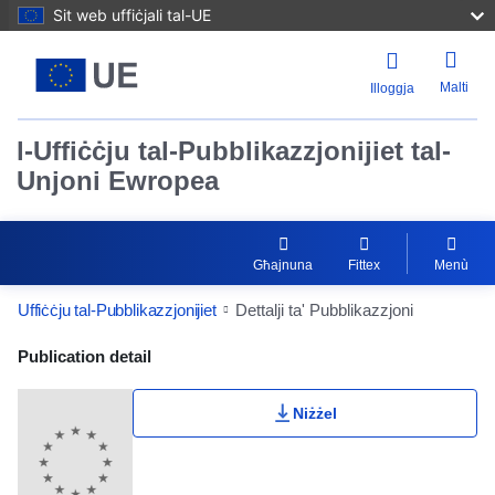
Sit web uffiċjali tal-UE
Malti
Illoggja
l-Uffiċċju tal-Pubblikazzjonijiet tal-
Unjoni Ewropea
Għajnuna
Fittex
Menù
Uffiċċju tal-Pubblikazzjonijiet
Dettalji ta' Pubblikazzjoni
Publication Detail Actions Portlet
Publication detail
Niżżel