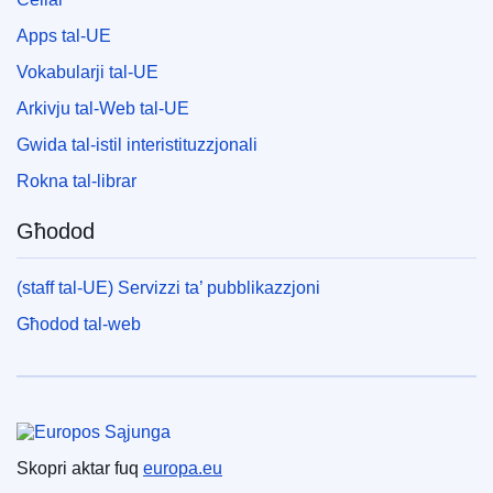
Apps tal-UE
Vokabularji tal-UE
Arkivju tal-Web tal-UE
Gwida tal-istil interistituzzjonali
Rokna tal-librar
Għodod
(staff tal-UE) Servizzi ta’ pubblikazzjoni
Għodod tal-web
Unjoni Ewropea
Skopri aktar fuq
europa.eu