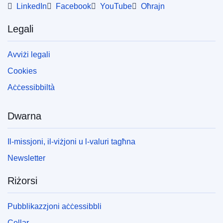
LinkedIn
Facebook
YouTube
Oħrajn
Legali
Avviżi legali
Cookies
Aċċessibbiltà
Dwarna
Il-missjoni, il-viżjoni u l-valuri tagħna
Newsletter
Riżorsi
Pubblikazzjoni aċċessibbli
Cellar