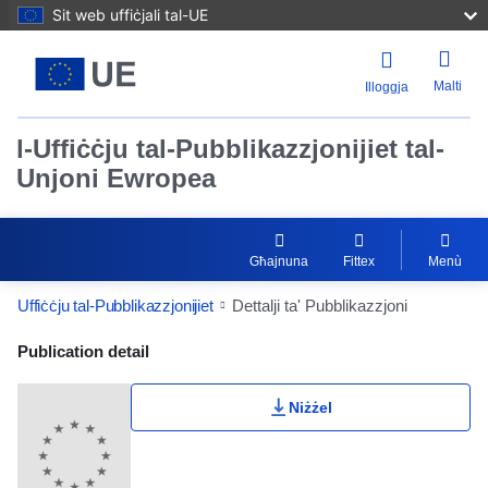
Sit web uffiċjali tal-UE
Malti
Illoggja
l-Uffiċċju tal-Pubblikazzjonijiet tal-
Unjoni Ewropea
Għajnuna
Fittex
Menù
Uffiċċju tal-Pubblikazzjonijiet
Dettalji ta' Pubblikazzjoni
Publication Detail Actions Portlet
Publication detail
Niżżel