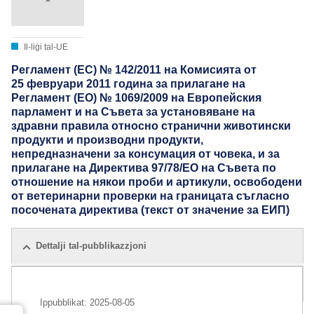
Il-liġi tal-UE
Регламент (ЕС) № 142/2011 на Комисията от
25 февруари 2011 година за прилагане на
Регламент (ЕО) № 1069/2009 на Европейския
парламент и на Съвета за установяване на
здравни правила относно странични животински
продукти и производни продукти,
непредназначени за консумация от човека, и за
прилагане на Директива 97/78/ЕО на Съвета по
отношение на някои проби и артикули, освободени
от ветеринарни проверки на границата съгласно
посочената директива (текст от значение за ЕИП)
Dettalji tal-pubblikazzjoni
Edizzjonijiet kollha
Ippubblikat:
2025-08-05