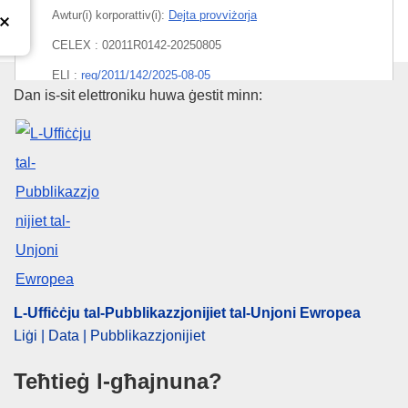
Awtur(i) korporattiv(i):
Dejta provviżorja
CELEX : 02011R0142-20250805
ELI :
reg/2011/142/2025-08-05
L-Uffiċċju tal-Pubblikazzjonijiet
Dan is-sit elettroniku huwa ġestit minn:
EDITION : ee152b4c-3e13-11ef-ab8f-01aa75ed71a1
EDITION : cd9d61df-9a87-11ee-b164-01aa75ed71a1
EDITION : 401e0b1e-c557-11ec-b6f4-01aa75ed71a1
EDITION : 168f48e8-af7b-11ec-83e1-01aa75ed71a1
EDITION : 622e946d-825b-11f0-9af8-01aa75ed71a1
EDITION : 5060cac1-bf1e-11f0-a612-01aa75ed71a1
L-Uffiċċju tal-Pubblikazzjonijiet tal-Unjoni Ewropea
Liġi | Data | Pubblikazzjonijiet
Teħtieġ l-għajnuna?