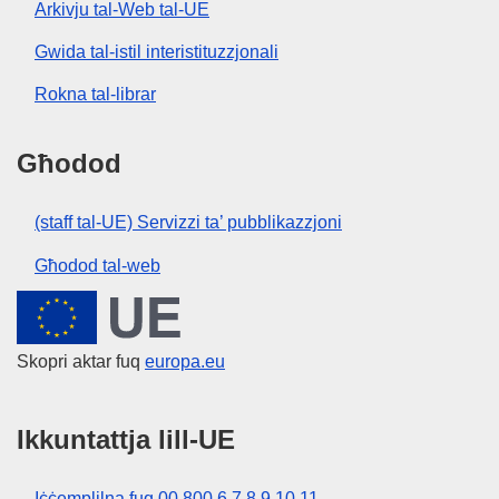
Arkivju tal-Web tal-UE
Gwida tal-istil interistituzzjonali
Rokna tal-librar
Għodod
(staff tal-UE) Servizzi ta’ pubblikazzjoni
Għodod tal-web
Unjoni Ewropea
Skopri aktar fuq
europa.eu
Ikkuntattja lill-UE
Iċċemplilna fuq 00 800 6 7 8 9 10 11