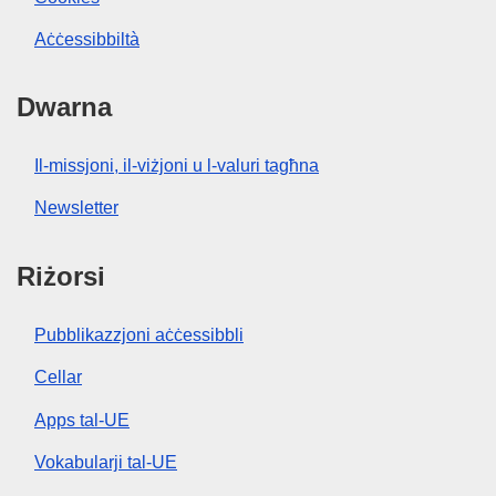
Aċċessibbiltà
Dwarna
Il-missjoni, il-viżjoni u l-valuri tagħna
Newsletter
Riżorsi
Pubblikazzjoni aċċessibbli
Cellar
Apps tal-UE
Vokabularji tal-UE