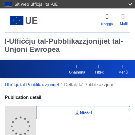
Sit web uffiċjali tal-UE
Malti
Illoggja
l-Uffiċċju tal-Pubblikazzjonijiet tal-
Unjoni Ewropea
Għajnuna
Fittex
Menù
Uffiċċju tal-Pubblikazzjonijiet
Dettalji ta' Pubblikazzjoni
Publication Detail Actions Portlet
Publication detail
Niżżel