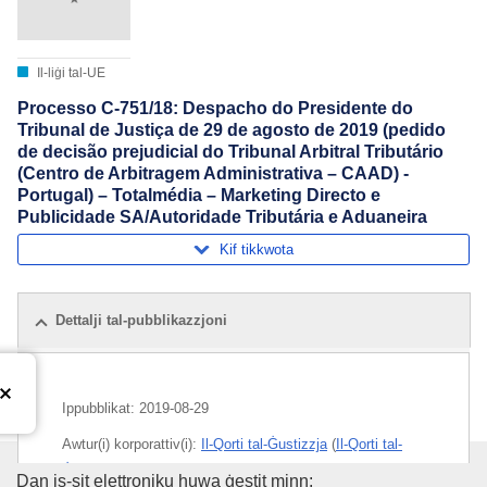
Il-liġi tal-UE
Processo C-751/18: Despacho do Presidente do
Tribunal de Justiça de 29 de agosto de 2019 (pedido
de decisão prejudicial do Tribunal Arbitral Tributário
(Centro de Arbitragem Administrativa – CAAD) -
Portugal) – Totalmédia – Marketing Directo e
Publicidade SA/Autoridade Tributária e Aduaneira
Kif tikkwota
Dettalji tal-pubblikazzjoni
Ippubblikat:
2019-08-29
Awtur(i) korporattiv(i):
Il-Qorti tal-Ġustizzja
(
Il-Qorti tal-
Ġustizzja tal-Unjoni Ewropea
)
L-Uffiċċju tal-Pubblikazzjonijiet
Dan is-sit elettroniku huwa ġestit minn: