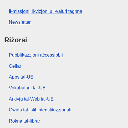
Il-missjoni, il-viżjoni u l-valuri tagħna
Newsletter
Riżorsi
Pubblikazzjoni aċċessibbli
Cellar
Apps tal-UE
Vokabularji tal-UE
Arkivju tal-Web tal-UE
Gwida tal-istil interistituzzjonali
Rokna tal-librar