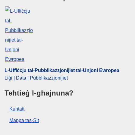
Suġġett:
dritt tat-taxxa
,
fużjoni
,
imgħax
,
selfa
,
taxxa
korporattiva
,
ħelsien mit-taxxa
CELEX : 62018CB0751
OJ : JOC_2020_019_R_0042
IMMC : RAD-C-0751-2018
L-Uffiċċju tal-Pubblikazzjonijiet tal-Unjoni Ewropea
Liġi | Data | Pubblikazzjonijiet
Teħtieġ l-għajnuna?
Kuntatt
Mappa tas-Sit