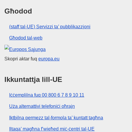
Għodod
(staff tal-UE) Servizzi ta’ pubblikazzjoni
Għodod tal-web
Unjoni Ewropea
Skopri aktar fuq
europa.eu
Ikkuntattja lill-UE
Iċċemplilna fuq 00 800 6 7 8 9 10 11
Uża alternattivi telefoniċi oħrajn
Iktbilna permezz tal-formola ta’ kuntatt tagħna
Iltaqa’ magħna f’wieħed miċ-ċentri tal-UE