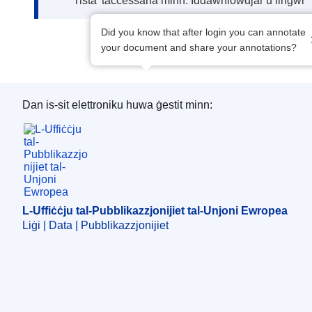
Tista’ taċċessaha minn: Iddawnlowdjar u lingwi
Did you know that after login you can annotate
your document and share your annotations?
Dan is-sit elettroniku huwa ġestit minn:
L-Uffiċċju tal-Pubblikazzjonijiet tal-Unjoni Ewro
L-Uffiċċju tal-Pubblikazzjonijiet tal-Unjoni Ewropea
Liġi | Data | Pubblikazzjonijiet