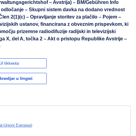
waltungsgerichtshof – Avstrija) – BM/Gebühren Info
 odločanje – Skupni sistem davka na dodano vrednost
len 2(1)(c) – Opravljanje storitev za plačilo – Pojem –
evizijskih ustanov, financirana z obveznim prispevkom, ki
močju prizemne radiodifuzije radijski in televizijski
ga X, del A, točka 2 – Akt o pristopu Republike Avstrije –
)
if tikkwota
owdjar u lingwi
 tal-Unjoni Ewropea
)