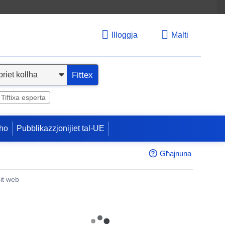
Illoggja
Malti
Fittex
Tiftixa esperta
ho
Pubblikazzjonijiet tal-UE
Għajnuna
sit web