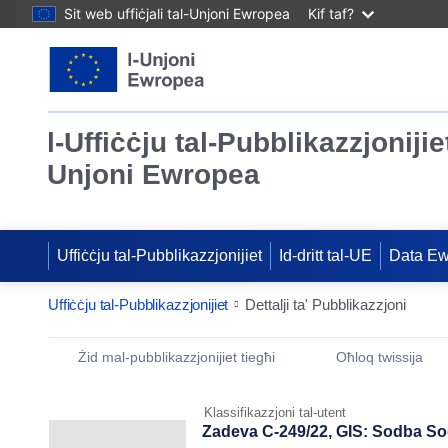
Sit web uffiċjali tal-Unjoni Ewropea
Kif taf?
l-Uffiċċju tal-Pubblikazzjonijiet
Unjoni Ewropea
Uffiċċju tal-Pubblikazzjonijiet
Id-dritt tal-UE
Data E
Uffiċċju tal-Pubblikazzjonijiet
Dettalji ta' Pubblikazzjoni
Publication Detail Actions Portlet
Żid mal-pubblikazzjonijiet tiegħi
Oħloq twissija
Klassifikazzjoni tal-utent
Zadeva C-249/22, GIS: Sodba Sodi