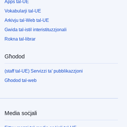
Apps tal-UE
Vokabularji tal-UE
Arkivju tal-Web tal-UE
Gwida tal-istil interistituzzjonali
Rokna tal-librar
Għodod
(staff tal-UE) Servizzi ta’ pubblikazzjoni
Għodod tal-web
Media soċjali