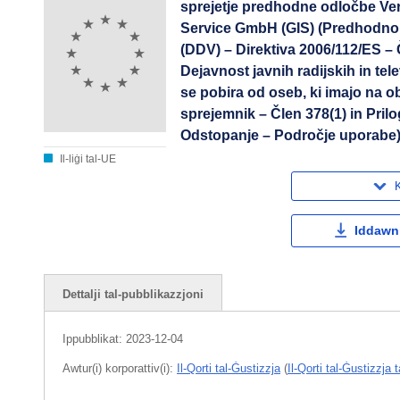
sprejetje predhodne odločbe Ver
Service GmbH (GIS) (Predhodno
(DDV) – Direktiva 2006/112/ES – Č
Dejavnost javnih radijskih in tel
se pobira od oseb, ki imajo na ob
sprejemnik – Člen 378(1) in Prilo
Odstopanje – Področje uporabe
Il-liġi tal-UE
K
Iddawnl
Dettalji tal-pubblikazzjoni
Ippubblikat:
2023-12-04
Awtur(i) korporattiv(i):
Il-Qorti tal-Ġustizzja
(
Il-Qorti tal-Ġustizzja