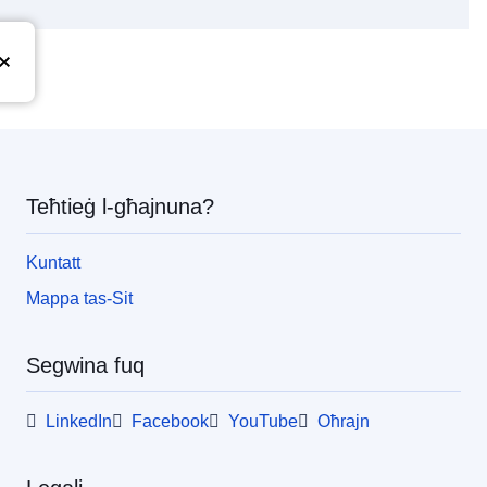
pea
Teħtieġ l-għajnuna?
Kuntatt
Mappa tas-Sit
Segwina fuq
LinkedIn
Facebook
YouTube
Oħrajn