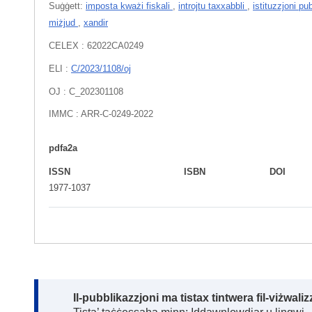
Suġġett:
imposta kważi fiskali
,
introjtu taxxabbli
,
istituzzjoni pu
miżjud
,
xandir
CELEX : 62022CA0249
ELI :
C/2023/1108/oj
OJ : C_202301108
IMMC : ARR-C-0249-2022
pdfa2a
ISSN
ISBN
DOI
1977-1037
Note:
Il-pubblikazzjoni ma tistax tintwera fil-viżwal