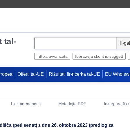
 tal-
S
e
l
Tiftixa avvanzata
Ibbrawżja skont is-suġġett
e
c
wropea
Offerti tal-UE
Riżultati fir-riċerka tal-UE
EU Whoisw
t
Link permanenti
Metadejta RDF
Inkorpora fis-
(Opens New Window)
šča (peti senat) z dne 26. oktobra 2023 (predlog za