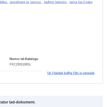
bblika
,
provdiment ta’ servizzi
,
tagħmir televiżiv
,
taxxa fuq il-valur
Numru tal-Katalogu
FXC2301108SL
Uri l-ħarġiet kollha f'din is-sensiela
izzatur tad-dokument.