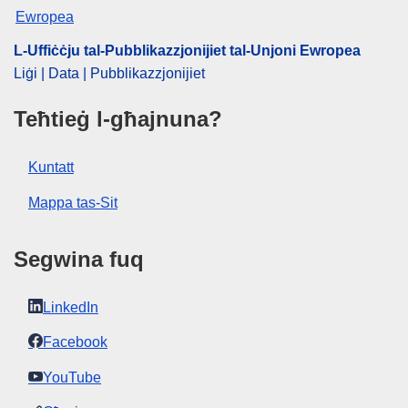
pdfa2a
L-Uffiċċju tal-Pubblikazzjonijiet tal-Unjoni Ewropea
Uri l-ħarġiet kollha f'din is-sensiela
Liġi | Data | Pubblikazzjonijiet
Teħtieġ l-għajnuna?
Kuntatt
Mappa tas-Sit
Segwina fuq
LinkedIn
Facebook
YouTube