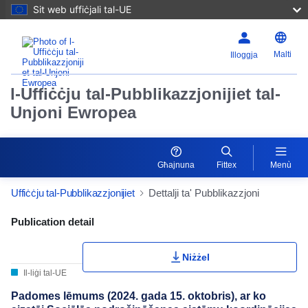
Sit web uffiċjali tal-UE
Malti
Illoggja
l-Uffiċċju tal-Pubblikazzjonijiet tal-
Unjoni Ewropea
Għajnuna
Fittex
Menù
Uffiċċju tal-Pubblikazzjonijiet
Dettalji ta' Pubblikazzjoni
Publication Detail Actions Portlet
Publication detail
Niżżel
Il-liġi tal-UE
Padomes lēmums (2024. gada 15. oktobris), ar ko