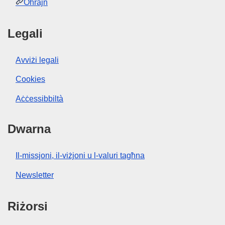
Oħrajn
Legali
Avviżi legali
Cookies
Aċċessibbiltà
Dwarna
Il-missjoni, il-viżjoni u l-valuri tagħna
Newsletter
Riżorsi