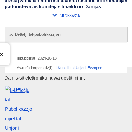
aizstāj Sociālās nodrošināšanas sistēmu koordinācijas
padomdevējas komitejas locekli no Dānijas
Kif tikkwota
Dettalji tal-pubblikazzjoni
Ippubblikat:
2024-10-18
Awtur(i) korporattiv(i):
Il-Kunsill tal-Unjoni Ewropea
L-Uffiċċju tal-Pubblikazzjonijiet
Dan is-sit elettroniku huwa ġestit minn:
Suġġett:
id-Danimarka
,
kumitat konsultattiv (UE)
,
sigurtà soċjali
,
ħatra tal-membri
CELEX : 32024D06306
ELI :
C/2024/6306/oj
OJ : C_202406306
IMMC : ST 12332 2024 REV 1