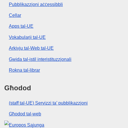
Pubblikazzjoni aċċessibbli
Cellar
Apps tal-UE
Vokabularji tal-UE
Arkivju tal-Web tal-UE
Gwida tal-istil interistituzzjonali
Rokna tal-librar
Għodod
(staff tal-UE) Servizzi ta’ pubblikazzjoni
Għodod tal-web
Unjoni Ewropea