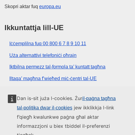
Skopri aktar fuq
europa.eu
Ikkuntattja lill-UE
Iċċemplilna fuq 00 800 6 7 8 9 10 11
Uża alternattivi telefoniċi oħrajn
Iktbilna permezz tal-formola ta’ kuntatt tagħna
Iltaqa’ magħna f’wieħed miċ-ċentri tal-UE
Media soċjali
Dan is-sit juża l-cookies. Żur
il-paġna tagħna
jew ikklikkja l-link
tal-politika dwar il-cookies
Fittex mezzi tal-media soċjali tal-UE
f’qiegħ kwalunkwe paġna għal aktar
informazzjoni u biex tbiddel il-preferenzi
L-istituzzjonijiet u l-korpi tal-UE